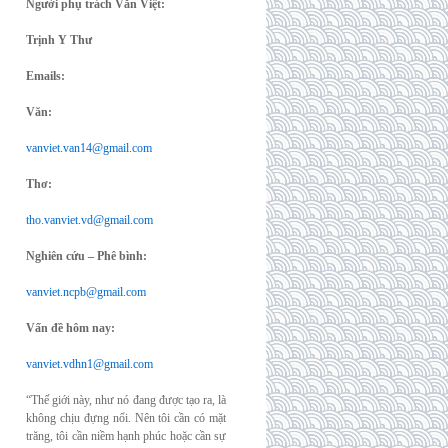
Người phụ trách Văn Việt:
Trịnh Y Thư
Emails:
Văn:
vanviet.van14@gmail.com
Thơ:
tho.vanviet.vd@gmail.com
Nghiên cứu – Phê bình:
vanviet.ncpb@gmail.com
Vấn đề hôm nay:
vanviet.vdhn1@gmail.com
“Thế giới này, như nó đang được tạo ra, là
không chịu đựng nổi. Nên tôi cần có mặt
trăng, tôi cần niềm hạnh phúc hoặc cần sự