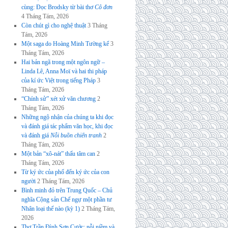
cùng: Đọc Brodsky từ bài thơ
Cô đơn
4 Tháng Tám, 2026
Còn chút gì cho nghệ thuật
3 Tháng
Tám, 2026
Một saga do Hoàng Minh Tường kể
3
Tháng Tám, 2026
Hai bản ngã trong một ngôn ngữ –
Linda Lê, Anna Moï và hai thi pháp
của kí ức Việt trong tiếng Pháp
3
Tháng Tám, 2026
“Chính sử” xét xử văn chương
2
Tháng Tám, 2026
Những ngộ nhận của chúng ta khi đọc
và đánh giá tác phẩm văn học, khi đọc
và đánh giá
Nỗi buồn chiến tranh
2
Tháng Tám, 2026
Một bản “xô-nát” thấu tâm can
2
Tháng Tám, 2026
Từ ký ức của phố đến ký ức của con
người
2 Tháng Tám, 2026
Bình minh đỏ trên Trung Quốc – Chủ
nghĩa Cộng sản Chế ngự một phần tư
Nhân loại thế nào (kỳ 1)
2 Tháng Tám,
2026
Thơ Trần Đình Sơn Cước: nỗi niềm và