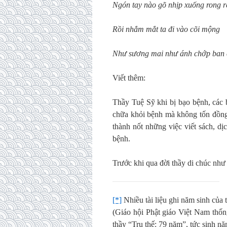
Ngón tay nào gõ nhịp xuống rong r
Rồi nhắm mắt ta đi vào cõi mộng
Như sương mai như ánh chớp ban 
Viết thêm:
Thầy Tuệ Sỹ khi bị bạo bệnh, các
chữa khỏi bệnh mà không tốn đồng 
thành nốt những việc viết sách, d
bệnh.
Trước khi qua đời thầy di chúc như
[*]
Nhiều tài liệu ghi năm sinh của
(Giáo hội Phật giáo Việt Nam thố
thầy “Trụ thế: 79 năm”, tức sinh n