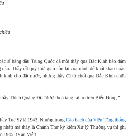
êu
chiều
 bác sĩ hàng đầu Trung Quốc đã mời thầy qua Bắc Kinh bảo đảm
nào. Thầy rất quý thời gian còn lại của mình để khát khao hoàn
ịch kinh cho đất nước, nhưng thầy đã từ chối qua Bắc Kinh chữa
 thầy Thích Quảng Độ “được hoả táng rải tro trên Biển Đông.”
 thầy Tuệ Sỹ là 1943. Nhưng trong
Cáo bạch của Viện Tăng thống
ng nhất) mà thầy là Chánh Thư ký kiêm Xử lý Thường vụ thì ghi
ăm 1945. (Văn Việt)