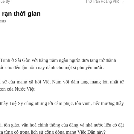
Tuệ Sỹ
Thơ Trần Hoàng Phố
→
 rạn thời gian
ost3
inh ở Sài Gòn với hàng trăm ngàn người đưa tang trở thành
ước cho đến tận hôm nay dành cho một sĩ phu yêu nước.
h sử của mạng xã hội Việt Nam với đám tang mạng lớn nhất từ
con của Nước Việt.
thầy Tuệ Sỹ cùng những lời cảm phục, tôn vinh, tiếc thương thầy
i, tôn giáo, văn hoá chính thống của đảng và nhà nước liệu có đặt
chưa từng có trong lịch sử cộng đồng mạng Việc Dân này?