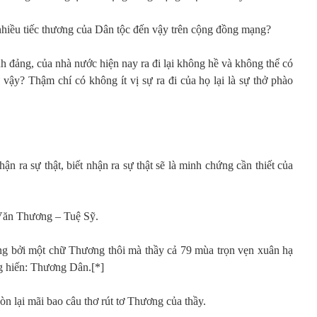
 nhiều tiếc thương của Dân tộc đến vậy trên cộng đồng mạng?
nh đảng, của nhà nước hiện nay ra đi lại không hề và không thể có
vậy? Thậm chí có không ít vị sự ra đi của họ lại là sự thở phào
ận ra sự thật, biết nhận ra sự thật sẽ là minh chứng cần thiết của
 Văn Thương – Tuệ Sỹ.
ng bởi một chữ Thương thôi mà thầy cả 79 mùa trọn vẹn xuân hạ
g hiến: Thương Dân.[*]
òn lại mãi bao câu thơ rút tơ Thương của thầy.