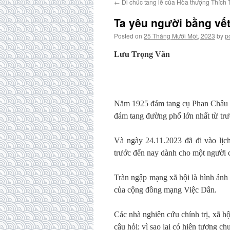
←
Di chúc tang lễ của Hòa thượng Thích 
Ta yêu người bằng vết
Posted on
25 Tháng Mười Một, 2023
by
p
Lưu Trọng Văn
Năm 1925 đám tang cụ Phan Châu Tr
đám tang đường phố lớn nhất từ tr
Và ngày 24.11.2023 đã đi vào lịc
trước đến nay dành cho một người 
Tràn ngập mạng xã hội là hình ảnh 
của cộng đồng mạng Việc Dân.
Các nhà nghiên cứu chính trị, xã hộ
câu hỏi; vì sao lại có hiện tượng 