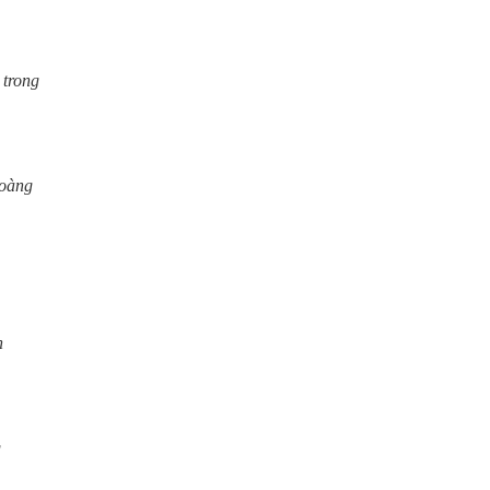
 trong
hoàng
n
g