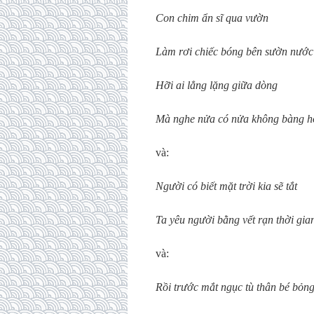
Con chim ẩn sĩ qua vườn
Làm rơi chiếc bóng bên sườn nước
Hỡi ai lẳng lặng giữa dòng
Mà nghe nửa có nửa không bàng 
và:
Người có biết mặt trời kia sẽ tắt
Ta yêu người bằng vết rạn thời gia
và:
Rồi trước mắt ngục tù thân bé bỏn