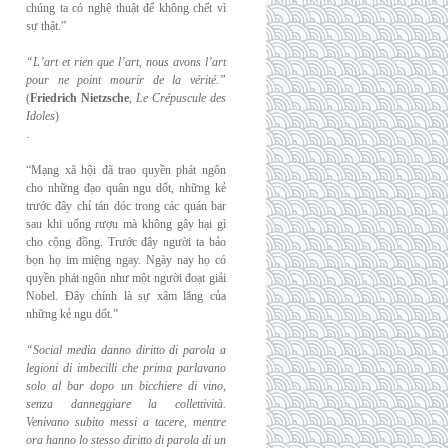
chúng ta có nghệ thuật để không chết vì
sự thật.”
“L’art et rien que l’art, nous avons l’art
pour ne point mourir de la vérité.”
(
Friedrich
Nietzsche
,
Le Crépuscule des
Idoles
)
.
“Mạng xã hội đã trao quyền phát ngôn
cho những đạo quân ngu dốt, những kẻ
trước đây chỉ tán dóc trong các quán bar
sau khi uống rượu mà không gây hại gì
cho cộng đồng. Trước đây người ta bảo
bọn họ im miệng ngay. Ngày nay họ có
quyền phát ngôn như một người đoạt giải
Nobel. Đây chính là sự xâm lăng của
những kẻ ngu dốt.”
“Social media danno diritto di parola a
legioni di imbecilli che prima parlavano
solo al
bar dopo un bicchiere di vino,
senza danneggiare la collettività.
Venivano subito messi a
tacere, mentre
ora hanno lo stesso diritto di parola di un