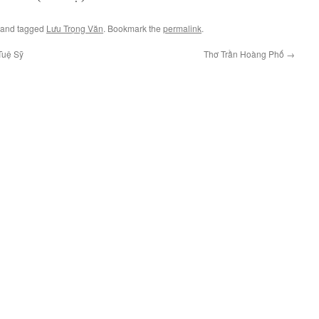
and tagged
Lưu Trọng Văn
. Bookmark the
permalink
.
Tuệ Sỹ
Thơ Trần Hoàng Phố
→