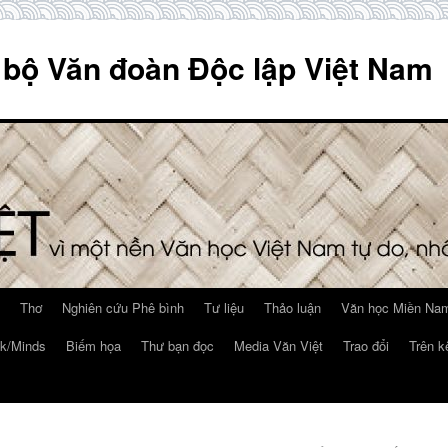
 bộ Văn đoàn Độc lập Việt Nam
Thơ
Nghiên cứu Phê bình
Tư liệu
Thảo luận
Văn học Miền Nam
k/Minds
Biếm họa
Thư bạn đọc
Media Văn Việt
Trao đổi
Trên k