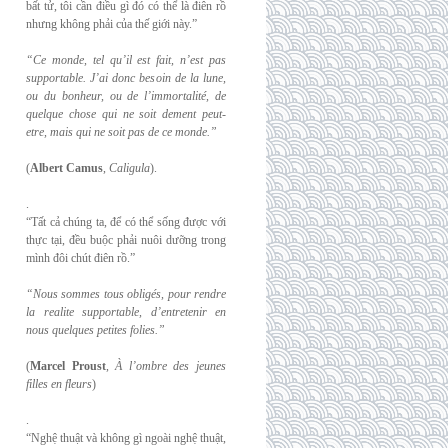
bất tử, tôi cần điều gì đó có thể là điên rồ
nhưng không phải của thế giới này.”
“Ce monde, tel qu’il est fait, n’est pas
supportable. J’ai donc besoin de la lune,
ou du
bonheur, ou de l’immortalité, de
quelque chose qui ne soit dement peut-
etre, mais qui
ne soit pas de ce monde.”
(
Albert Camus
,
Caligula
).
.
“Tất cả chúng ta, để có thể sống được với
thực tại, đều buộc phải nuôi dưỡng trong
mình đôi chút điên rồ.”
“Nous sommes tous obligés, pour rendre
la realite supportable, d’entretenir en
nous
quelques petites folies.”
(
Marcel Proust
,
À l’ombre des jeunes
filles en fleurs
)
.
“Nghệ thuật và không gì ngoài nghệ thuật,