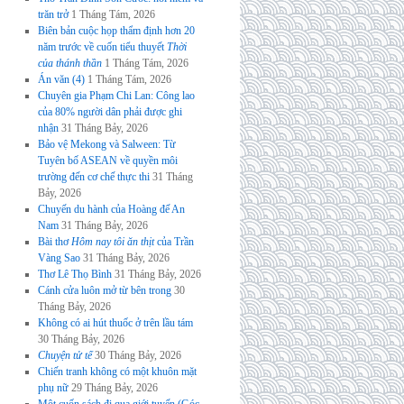
trăn trở
1 Tháng Tám, 2026
Biên bản cuộc họp thẩm định hơn 20
năm trước về cuốn tiểu thuyết
Thời
của thánh thần
1 Tháng Tám, 2026
Án văn (4)
1 Tháng Tám, 2026
Chuyên gia Phạm Chi Lan: Công lao
của 80% người dân phải được ghi
nhận
31 Tháng Bảy, 2026
Bảo vệ Mekong và Salween: Từ
Tuyên bố ASEAN về quyền môi
trường đến cơ chế thực thi
31 Tháng
Bảy, 2026
Chuyến du hành của Hoàng đế An
Nam
31 Tháng Bảy, 2026
Bài thơ
Hôm nay tôi ăn thịt
của Trần
Vàng Sao
31 Tháng Bảy, 2026
Thơ Lê Thọ Bình
31 Tháng Bảy, 2026
Cánh cửa luôn mở từ bên trong
30
Tháng Bảy, 2026
Không có ai hút thuốc ở trên lầu tám
30 Tháng Bảy, 2026
Chuyện tử tế
30 Tháng Bảy, 2026
Chiến tranh không có một khuôn mặt
phụ nữ
29 Tháng Bảy, 2026