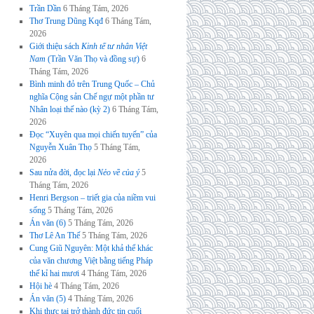
Trần Dần
6 Tháng Tám, 2026
Thơ Trung Dũng Kqđ
6 Tháng Tám,
2026
Giới thiệu sách
Kinh tế tư nhân Việt
Nam
(Trần Văn Thọ và đồng sự)
6
Tháng Tám, 2026
Bình minh đỏ trên Trung Quốc – Chủ
nghĩa Cộng sản Chế ngự một phần tư
Nhân loại thế nào (kỳ 2)
6 Tháng Tám,
2026
Đọc “Xuyên qua mọi chiến tuyến” của
Nguyễn Xuân Thọ
5 Tháng Tám,
2026
Sau nửa đời, đọc lại
Nẻo về của ý
5
Tháng Tám, 2026
Henri Bergson – triết gia của niềm vui
sống
5 Tháng Tám, 2026
Án văn (6)
5 Tháng Tám, 2026
Thơ Lê An Thế
5 Tháng Tám, 2026
Cung Giũ Nguyên: Một khả thể khác
của văn chương Việt bằng tiếng Pháp
thế kỉ hai mươi
4 Tháng Tám, 2026
Hội hè
4 Tháng Tám, 2026
Án văn (5)
4 Tháng Tám, 2026
Khi thực tại trở thành đức tin cuối