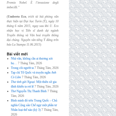
Premio Nobel. È l’invasione
degli
imbecilli.”
(
Umberto Eco
,
trích từ bài phỏng vấn
thực hiện tại Đại học Turin (Ý), ngày 10
tháng 6
năm 2015, ngay sau khi U. Eco
nhận học vị Tiến sĩ danh dự ngành
Truyền thông và
Văn hoá truyền thông
đại chúng. Nguyên văn tiếng Ý đăng trên
báo La Stampa
11.06.2015
)
Bài viết mới
Nhà văn, không cần ai thương xót
họ…
7 Tháng Tám, 2026
Trong cõi người ta
7 Tháng Tám, 2026
Tạp chí Tổ Quốc và truyện ngắn
Anh
Cò Lấm
7 Tháng Tám, 2026
Thư tình gửi Ngoại
: Một thiên sử gia
đình khiến ta rơi lệ
7 Tháng Tám, 2026
Thơ Nguyễn Thị Thanh Bình
7 Tháng
Tám, 2026
Bình minh đỏ trên Trung Quốc – Chủ
nghĩa Cộng sản Chế ngự một phần tư
Nhân loại thế nào (kỳ 3)
7 Tháng Tám,
2026