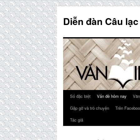
Skip
to
Diễn đàn Câu lạc
content
Số đặc biệt
Vấn đề hôm nay
Văn
Gặp gỡ và trò chuyện
Trên Faceboo
Tác giả