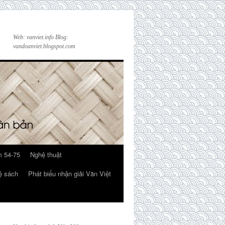
Web: vanviet.info Blog:
vandoanviet.blogspot.com
 54-75
Nghệ thuật
ệ sách
Phát biểu nhận giải Văn Việt