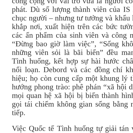
công cộng với vai trò vừa là người c
phát. Dù số lượng thành viên của IS l
chục người – nhưng tư tưởng và khẩu 
khắp nơi, xuất hiện trên các bức tườn
các ấn phẩm của sinh viên và công 
“Đừng bao giờ làm việc”, “Sống kh
những viên sỏi là bãi biển” đều ma
Tình huống, kết hợp sự hài hước châ
nổi loạn. Debord và các đồng chí kh
hiệu; họ còn cung cấp một khung lý t
hướng phong trào: phê phán “xã hội d
mọi quan hệ xã hội bị biến thành hìn
gọi tái chiếm không gian sống bằng 
tiếp.
Việc Quốc tế Tình huống tự giải tán