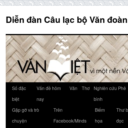
Skip
to
Diễn đàn Câu lạc bộ Văn đoàn
content
Số đặc
Vấn đề hôm
Văn
Thơ
Nghiên cứu Phê
biệt
nay
bình
Gặp gỡ và trò
Trên
Biếm
Thư 
chuyện
Facebook/Minds
họa
đọc