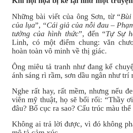
Khi hội họa bị kể lại như một truyệ
Những bài viết của ông Sơn, từ “
Bùi
của lụa
”, “
Cái giả của nỗi đau – Phạ
tưởng của hình thức
”, đến “
Tự Sự 
Linh, có một điểm chung: văn chươ
hoàn toàn vô minh về thị giác.
Ông miêu tả tranh như đang kể chuyện
ánh sáng rì rầm, sơn dầu ngân như tr
Nghe rất hay, rất mềm, nhưng nếu đe
viên mỹ thuật, họ sẽ bối rối: “Thầy 
đâu? Bố cục ra sao? Cấu trúc màu thế
Không ai trả lời được, vì đó không ph
mô tả cảm xúc.