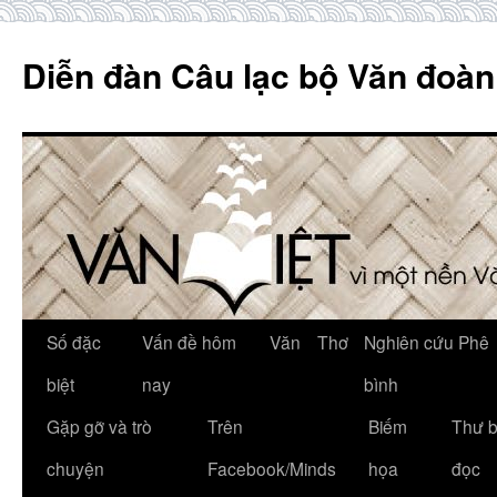
Skip
to
Diễn đàn Câu lạc bộ Văn đoàn
content
Số đặc
Vấn đề hôm
Văn
Thơ
Nghiên cứu Phê
biệt
nay
bình
Gặp gỡ và trò
Trên
Biếm
Thư 
chuyện
Facebook/Minds
họa
đọc