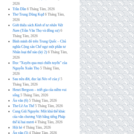
2026
Trần Dần
6 Tháng Tám, 2026
Thơ Trung Dũng Kqđ
6 Tháng Tám,
2026
Giới thiệu sách
Kinh tế tư nhân Việt
Nam
(Trần Văn Thọ và đồng sự)
6
Tháng Tám, 2026
Bình minh đỏ trên Trung Quốc – Chủ
nghĩa Cộng sản Chế ngự một phần tư
Nhân loại thế nào (kỳ 2)
6 Tháng Tám,
2026
Đọc “Xuyên qua mọi chiến tuyến” của
Nguyễn Xuân Thọ
5 Tháng Tám,
2026
Sau nửa đời, đọc lại
Nẻo về của ý
5
Tháng Tám, 2026
Henri Bergson – triết gia của niềm vui
sống
5 Tháng Tám, 2026
Án văn (6)
5 Tháng Tám, 2026
Thơ Lê An Thế
5 Tháng Tám, 2026
Cung Giũ Nguyên: Một khả thể khác
của văn chương Việt bằng tiếng Pháp
thế kỉ hai mươi
4 Tháng Tám, 2026
Hội hè
4 Tháng Tám, 2026
Án văn (5)
4 Tháng Tám, 2026