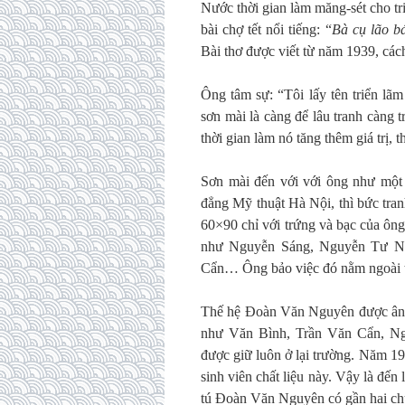
Nước thời gian làm măng-sét cho tr
bài chợ tết nổi tiếng: “
Bà cụ lão b
Bài thơ được viết từ năm 1939, các
Ông tâm sự: “Tôi lấy tên triển lã
sơn mài là càng để lâu tranh càng t
thời gian làm nó tăng thêm giá trị, t
Sơn mài đến với với ông như một
đẳng Mỹ thuật Hà Nội, thì bức tra
60×90 chỉ với trứng và bạc của ôn
như Nguyễn Sáng, Nguyễn Tư Ngh
Cẩn… Ông bảo việc đó nằm ngoài tr
Thế hệ Đoàn Văn Nguyên được ân 
như Văn Bình, Trần Văn Cẩn, N
được giữ luôn ở lại trường. Năm 19
sinh viên chất liệu này. Vậy là đế
tú Đoàn Văn Nguyên có gần hai ch