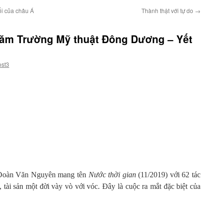
ổi của châu Á
Thành thật với tự do
→
 năm Trường Mỹ thuật Đông Dương – Yết
ost3
ĩ Đoàn Văn Nguyên mang tên
Nước thời gian
(11/2019) với 62 tác
tài sản một đời vày vò với vóc. Đây là cuộc ra mắt đặc biệt của