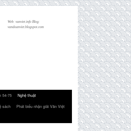
Web: vanviet.info Blog:
vandoanviet.blogspot.com
 54-75
Nghệ thuật
ệ sách
Phát biểu nhận giải Văn Việt