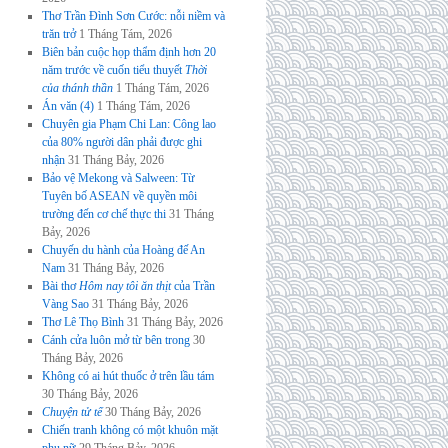
Thơ Trần Đình Sơn Cước: nỗi niềm và
trăn trở
1 Tháng Tám, 2026
Biên bản cuộc họp thẩm định hơn 20
năm trước về cuốn tiểu thuyết
Thời
của thánh thần
1 Tháng Tám, 2026
Án văn (4)
1 Tháng Tám, 2026
Chuyên gia Phạm Chi Lan: Công lao
của 80% người dân phải được ghi
nhận
31 Tháng Bảy, 2026
Bảo vệ Mekong và Salween: Từ
Tuyên bố ASEAN về quyền môi
trường đến cơ chế thực thi
31 Tháng
Bảy, 2026
Chuyến du hành của Hoàng đế An
Nam
31 Tháng Bảy, 2026
Bài thơ
Hôm nay tôi ăn thịt
của Trần
Vàng Sao
31 Tháng Bảy, 2026
Thơ Lê Thọ Bình
31 Tháng Bảy, 2026
Cánh cửa luôn mở từ bên trong
30
Tháng Bảy, 2026
Không có ai hút thuốc ở trên lầu tám
30 Tháng Bảy, 2026
Chuyện tử tế
30 Tháng Bảy, 2026
Chiến tranh không có một khuôn mặt