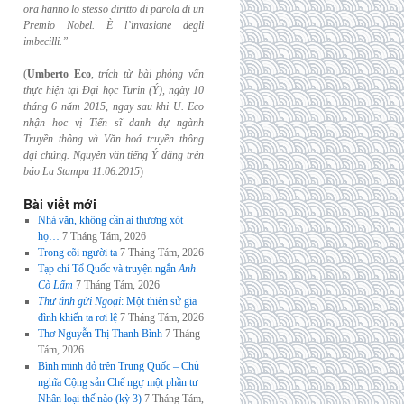
ora hanno lo stesso diritto di parola di un
Premio Nobel. È l’invasione
degli
imbecilli.”
(
Umberto Eco
,
trích từ bài phỏng vấn
thực hiện tại Đại học Turin (Ý), ngày 10
tháng 6
năm 2015, ngay sau khi U. Eco
nhận học vị Tiến sĩ danh dự ngành
Truyền thông và
Văn hoá truyền thông
đại chúng. Nguyên văn tiếng Ý đăng trên
báo La Stampa
11.06.2015
)
Bài viết mới
Nhà văn, không cần ai thương xót
họ…
7 Tháng Tám, 2026
Trong cõi người ta
7 Tháng Tám, 2026
Tạp chí Tổ Quốc và truyện ngắn
Anh
Cò Lấm
7 Tháng Tám, 2026
Thư tình gửi Ngoại
: Một thiên sử gia
đình khiến ta rơi lệ
7 Tháng Tám, 2026
Thơ Nguyễn Thị Thanh Bình
7 Tháng
Tám, 2026
Bình minh đỏ trên Trung Quốc – Chủ
nghĩa Cộng sản Chế ngự một phần tư
Nhân loại thế nào (kỳ 3)
7 Tháng Tám,