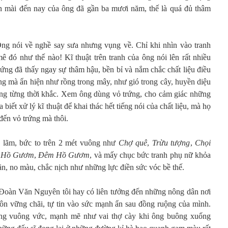
sơn mài đến nay của ông đã gần ba mươi năm, thế là quá đủ thâm
g nói về nghề say sưa nhưng vụng về. Chỉ khi nhìn vào tranh
mê đó như thế nào! Kĩ thuật trên tranh của ông nói lên rất nhiều
trứng đã thấy ngay sự thâm hậu, bền bỉ và nắm chắc chất liệu điều
ng mà ẩn hiện như rồng trong mây, như gió trong cây, huyền diệu
rong từng thời khắc. Xem ông dùng vỏ trứng, cho cảm giác những
 biết xử lý kĩ thuật để khai thác hết tiếng nói của chất liệu, mà họ
đến vỏ trứng mà thôi.
ển lãm, bức to trên 2 mét vuông như
Chợ quê
,
Trừu tượng
,
Chọi
h Hồ Gươm
,
Đêm Hồ Gươm
, và mấy chục bức tranh phụ nữ khỏa
ặn, no màu, chắc nịch như những lực điền sức vóc bề thế.
 Đoàn Văn Nguyên tôi hay có liên tưởng đến những nông dân nơi
ôn vững chãi, tự tin vào sức mạnh ẩn sau đồng ruộng của mình.
g vuông vức, mạnh mẽ như vai thợ cày khi ông buông xuống