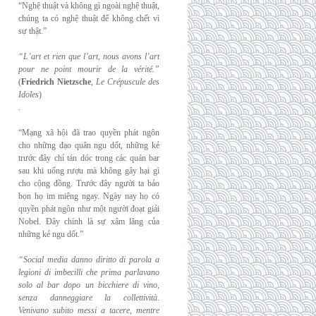
“Nghệ thuật và không gì ngoài nghệ thuật,
chúng ta có nghệ thuật để không chết vì
sự thật.”
“L’art et rien que l’art, nous avons l’art
pour ne point mourir de la vérité.”
(
Friedrich
Nietzsche
,
Le Crépuscule des
Idoles
)
.
“Mạng xã hội đã trao quyền phát ngôn
cho những đạo quân ngu dốt, những kẻ
trước đây chỉ tán dóc trong các quán bar
sau khi uống rượu mà không gây hại gì
cho cộng đồng. Trước đây người ta bảo
bọn họ im miệng ngay. Ngày nay họ có
quyền phát ngôn như một người đoạt giải
Nobel. Đây chính là sự xâm lăng của
những kẻ ngu dốt.”
“Social media danno diritto di parola a
legioni di imbecilli che prima parlavano
solo al
bar dopo un bicchiere di vino,
senza danneggiare la collettività.
Venivano subito messi a
tacere, mentre