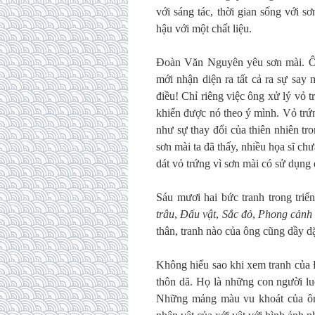
với sáng tác, thời gian sống với 
hậu với một chất liệu.
Đoàn Văn Nguyên yêu sơn mài. Ôn
mới nhận diện ra tất cả ra sự say 
điều! Chỉ riêng việc ông xử lý vỏ 
khiển được nó theo ý mình. Vỏ trứ
như sự thay đổi của thiên nhiên t
sơn mài ta đã thấy, nhiều họa sĩ chưa
dát vỏ trứng vì sơn mài có sử dụng 
Sáu mươi hai bức tranh trong tri
trâu
,
Đấu vật
,
Sắc đỏ
,
Phong cản
thân, tranh nào của ông cũng dầy d
Không hiểu sao khi xem tranh của
thôn dã. Họ là những con người lu
Những mảng màu vu khoát của ôn