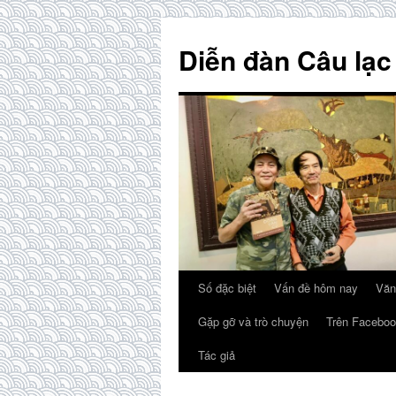
Skip
to
Diễn đàn Câu lạc
content
Số đặc biệt
Vấn đề hôm nay
Văn
Gặp gỡ và trò chuyện
Trên Faceboo
Tác giả