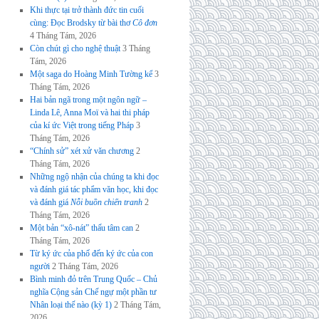
Khi thực tại trở thành đức tin cuối
cùng: Đọc Brodsky từ bài thơ
Cô đơn
4 Tháng Tám, 2026
Còn chút gì cho nghệ thuật
3 Tháng
Tám, 2026
Một saga do Hoàng Minh Tường kể
3
Tháng Tám, 2026
Hai bản ngã trong một ngôn ngữ –
Linda Lê, Anna Moï và hai thi pháp
của kí ức Việt trong tiếng Pháp
3
Tháng Tám, 2026
“Chính sử” xét xử văn chương
2
Tháng Tám, 2026
Những ngộ nhận của chúng ta khi đọc
và đánh giá tác phẩm văn học, khi đọc
và đánh giá
Nỗi buồn chiến tranh
2
Tháng Tám, 2026
Một bản “xô-nát” thấu tâm can
2
Tháng Tám, 2026
Từ ký ức của phố đến ký ức của con
người
2 Tháng Tám, 2026
Bình minh đỏ trên Trung Quốc – Chủ
nghĩa Cộng sản Chế ngự một phần tư
Nhân loại thế nào (kỳ 1)
2 Tháng Tám,
2026