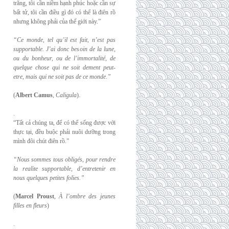
trăng, tôi cần niềm hạnh phúc hoặc cần sự
bất tử, tôi cần điều gì đó có thể là điên rồ
nhưng không phải của thế giới này.”
“Ce monde, tel qu’il est fait, n’est pas
supportable. J’ai donc besoin de la lune,
ou du
bonheur, ou de l’immortalité, de
quelque chose qui ne soit dement peut-
etre, mais qui
ne soit pas de ce monde.”
(
Albert Camus
,
Caligula
).
.
“Tất cả chúng ta, để có thể sống được với
thực tại, đều buộc phải nuôi dưỡng trong
mình đôi chút điên rồ.”
“Nous sommes tous obligés, pour rendre
la realite supportable, d’entretenir en
nous
quelques petites folies.”
(
Marcel Proust
,
À l’ombre des jeunes
filles en fleurs
)
.