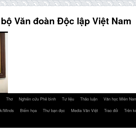
 bộ Văn đoàn Độc lập Việt Nam
Thơ
Nghiên cứu Phê bình
Tư liệu
Thảo luận
Văn học Miền Nam
k/Minds
Biếm họa
Thư bạn đọc
Media Văn Việt
Trao đổi
Trên k