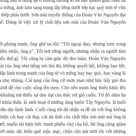
những đấu sĩ đọng lại ở những đường kỉ hà bao quanh gam màu rất
a trứng, ánh kim sang trọng lấp lửng dưới lớp bạc quỳ tinh tế vừa
ng thếp phía dưới. Sơn mài truyền thống của Đoàn Văn Nguyên đạt
hề. Đúng là việc xử lý chất liệu sơn mài của Đoàn Văn Nguyên
 phòng tranh, ông ghé tai tôi: “Tôi ngoại đạo, nhưng xem xong
 điểm nhấn, ông ạ”. Tôi hơi sững người, nhưng nhận ra người làm
hiếu thứ gì. Tôi cũng bị cảm giác đó đeo bám. Đoàn Văn Nguyên
i của ông như tiếng nói thủ thỉ, không quyết liệt, không bạo liệt.
lấp lánh trong tranh của ông từ vỏ trứng hay bạc quỳ, hay vàng lá
ầm nhẹ nhàng. Cái tạng của ông cứ mơn man như hây hẩy gió thu
g khởi để cho cuộc sống lên men. Cho nên tranh ông thiếu khúc lên
khuâng mà thiếu sự dào dạt của thác rơi gió cuốn. Từ đó nhìn lia
nữ khỏa thân, là sinh hoạt ở những làng buôn Tây Nguyên, là buổi
 dịu lành lành. Cuối cùng tôi đã nhận ra đề tài với ông không
hiện cái hay cái đẹp, cái tài tình của chất liệu sơn mài mà ông là
ết
, muốn tái hiện bức tranh phiên chợ của bố, thì ông cũng giảm
tết
màu sắc thôn quê mộc mạc, chộn rộn mà tươi rói với những