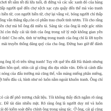
ơi tết sắm tết đủ lứa tuổi, đi đứng và các sắc xanh đỏ của hàng
 dấp người quê đến chợ xệch xạc cựa quậy đến thế mà vào tranh
hiền từ, con người hiền từ, chợ lại vắng vẻ, bóng người chỉ thấp
ng vắn thẳng tắp,còn có phần trau chuốt tinh tươm. Tôi cho rằng
ên chợ mà bố ông đã miêu tả. Sáng tác của ông là một góc nhìn
hỉ còn thấy cái tài tình của ông trong xử lý một không gian yên
có tình! Cho nên, tính tư tưởng trong tranh của ông chỉ là lời tuyên
ơn mài truyền thống đáng quý của cha ông. Đừng bao giờ để đánh
ong ông lộ rõ trên từng tranh! Tuy rời quê lên đất Hà thành nhưng
ắm hồn quê, nhìn cái gì cũng dìu dịu nhân văn. Đến tả cảnh đấu
hất nóng của đấu trường mà cũng thế, vẫn mảng miếng phân miêng,
ệt biến đâu cả, hình như nó luôn nằm ngoài khuôn tranh. Ông chỉ
 có cái để phô trương chất liệu. Tôi không thấy đích ngắm rõ ràng
ác. Đề tài dàn nhiều mặt. Rõ ràng ông là người duy mĩ và luôn
i đó kiểm soát điều chỉnh ông trong sáng tác. Ở ông, cái gì cũng