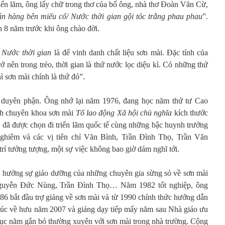
iển lãm, ông lấy chữ trong thơ của bố ông, nhà thơ Đoàn Văn Cừ,
án hàng bên miếu cổ/ Nước thời gian gội tóc trắng phau phau
”.
h 8 năm trước khi ông chào đời.
m
Nước thời gian
là để vinh danh chất liệu sơn mài. Đặc tính của
rở nên trong trẻo, thời gian là thứ nước lọc diệu kì. Có những thứ
hì sơn mài chính là thứ đó”.
 duyên phận. Ông nhớ lại năm 1976, đang học năm thứ tư Cao
nh chuyên khoa sơn mài
Tổ lao động Xã hội chủ nghĩa
kích thước
g đã được chọn đi triển lãm quốc tế cùng những bậc huynh trưởng
iêm và các vị tiên chỉ Văn Bình, Trần Đình Thọ, Trần Văn
í tưởng tượng, một sự việc không bao giờ dám nghĩ tới.
hưởng sự giáo dưỡng của những chuyên gia sừng sỏ về sơn mài
guyễn Đức Nùng, Trần Đình Thọ… Năm 1982 tốt nghiệp, ông
86 bắt đầu trợ giảng về sơn mài và từ 1990 chính thức hướng dẫn
n lúc về hưu năm 2007 và giảng dạy tiếp mấy năm sau Nhà giáo ưu
ục năm gắn bó thường xuyên với sơn mài trong nhà trường. Cộng