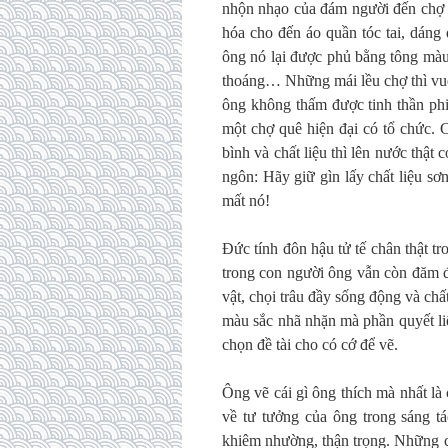
nhộn nhạo của đám người đến chợ ch
hóa cho đến áo quần tóc tai, dáng
ông nó lại được phủ bằng tông màu 
thoáng… Những mái lều chợ thì vuô
ông không thấm được tinh thần phi
một chợ quê hiện đại có tổ chức. C
bình và chất liệu thì lên nước thật 
ngôn: Hãy giữ gìn lấy chất liệu s
mất nó!
Đức tính đôn hậu tử tế chân thật tr
trong con người ông vẫn còn đăm đ
vật, chọi trâu đầy sống động và c
màu sắc nhã nhặn mà phần quyết li
chọn đề tài cho có cớ để vẽ.
Ông vẽ cái gì ông thích mà nhất là
về tư tưởng của ông trong sáng t
khiêm nhường, thận trọng. Những cá