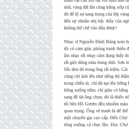
nhân vật của xới vật với hình ảnh 
nhã, vàng đất lẩn cùng trắng xốp củ
đủ để lộ sự sang trọng của lớp và
đến sự nhuần nhị bậc thầy của ng
không thể chê vào đâu được!
Nhạc sĩ Nguyễn Đình Bảng xem hết
tôi có cảm giác phòng tranh thiếu
âm nhạc rất nhạy cảm đang thấy t
rất giỏi dùng màu trung tính. Sơn mà
Sắc đen đỏ trong ông rất kiệm. Cái 
cũng chỉ ánh lên như tiếng thì th
trong chiều tà, chỉ đủ tạo lên hứn
bổng xuống trầm, chỉ giàu có bâng 
sang đề tài ông chọn, đó là thiếu 
tối bên Hồ Gươm đều nhuốm màu dìu
quan trọng. Ông vẽ tranh là để thể 
một chuyên gia cao cấp. Đến
Chợ t
tông xuống cả chục lần. Đọc
Chợ 