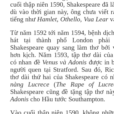
cuối thập niên 1590, Shakespeare đã là
dù vào thời gian này, ông chưa viết 
tiếng như
Hamlet
,
Othello
,
Vua Lear
v
Từ năm 1592 tới năm 1594, bệnh dịch
hát tại thành phố London phải
Shakespeare quay sang làm thơ bởi v
hơn kịch. Năm 1593, tập thơ dài của
có nhan đề
Venus và Adonis
được in b
người quen tại Stratford. Sau đó, Ri
thơ dài thứ hai của Shakespeare có 
nàng Lucrece
(
The Rape of Lucre
Shakespeare cũng đề tặng tập thơ nà
Adonis
cho Hầu tước Southampton.
Vào cuối thập niên 1590, không nhữn