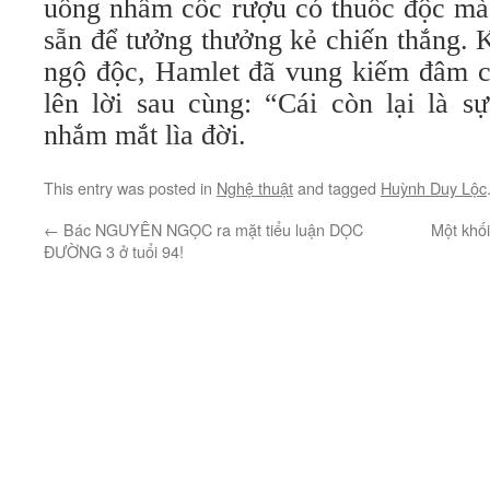
uống nhầm cốc rượu có thuốc độc mà 
sẵn để tưởng thưởng kẻ chiến thắng. 
ngộ độc, Hamlet đã vung kiếm đâm ch
lên lời sau cùng: “Cái còn lại là s
nhắm mắt lìa đời.
This entry was posted in
Nghệ thuật
and tagged
Huỳnh Duy Lộc
←
Bác NGUYÊN NGỌC ra mặt tiểu luận DỌC
Một khố
ĐƯỜNG 3 ở tuổi 94!