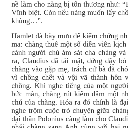
nề làm cho nàng bị tổn thương như: “
Vĩnh biệt. Còn nếu nàng muốn lấy chồ
khùng…”.
Hamlet đã bày mưu để kiểm chứng nhữn
ma: chàng thuê một số diễn viên kịch 
cảnh người chú ám sát cha chàng và 
ra, Claudius đã tái mặt, đứng dậy bỏ
chàng vào gặp mẹ, trách cứ bà đã ch
vì chồng chết và vội vã thành hôn v
chồng. Khi nghe tiếng của một người
bức màn, chàng rút kiếm đâm một nhá
chú của chàng. Hóa ra đó chính là đạ
nghe trộm cuộc trò chuyện giữa chàn
đại thần Polonius càng làm cho Claudi
phái chàng sang Anh cùng với hai n