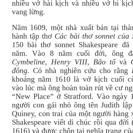
nhiều vở hài kịch và nhiều vở bi kịc
vang lừng.
Năm 1609, một nhà xuất bản tại th
hành tập thơ
Các bài thơ sonnet của
150 bài thơ sonnet Shakespeare đã 
năm. Vào 8 năm cuối đời, ông đã
Cymbeline
,
Henry VIII
,
Bão tố
và
đông
. Có nhà nghiên cứu cho rằng
khoảng năm 1610 là vở kịch cuối c
vào lúc mà ông hoàn toàn rút về cư ngụ
“New Place” ở Stratford. Vào ngày 
người con gái nhỏ ông tên Judith lậ
Quiney, con trai của một người hàng 
Shakespeare viết di chúc rồi qua đời
1616) và được chôn tại nghĩa trang của