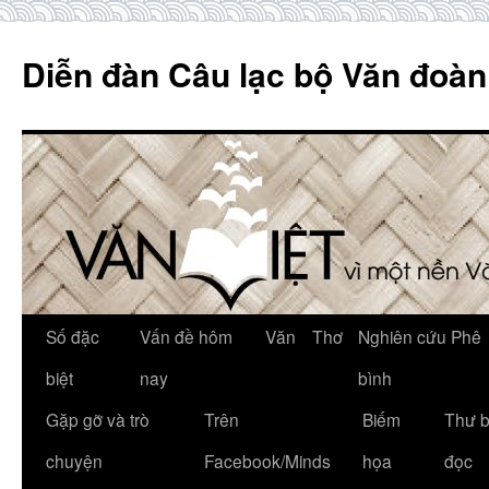
Skip
to
Diễn đàn Câu lạc bộ Văn đoàn
content
Số đặc
Vấn đề hôm
Văn
Thơ
Nghiên cứu Phê
biệt
nay
bình
Gặp gỡ và trò
Trên
Biếm
Thư 
chuyện
Facebook/Minds
họa
đọc