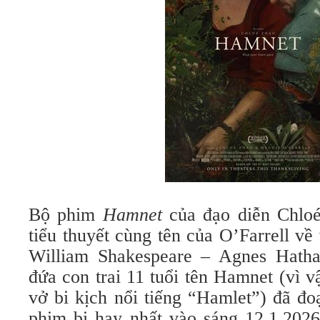
Bộ phim
Hamnet
của đạo diễn Chloé
tiểu thuyết cùng tên của O’Farrell về
William Shakespeare – Agnes Hatha
đứa con trai 11 tuổi tên Hamnet (vì 
vở bi kịch nổi tiếng “Hamlet”) đã đ
phim bi hay nhất vào sáng 12.1.2026