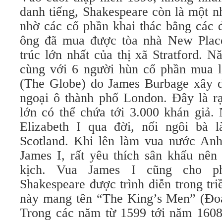
danh tiếng, Shakespeare còn là một n
nhờ các cổ phần khai thác bằng các 
ông đã mua được tòa nhà New Place
trúc lớn nhất của thị xã Stratford. 
cùng với 6 người hùn cổ phần mua 
(The Globe) do James Burbage xây 
ngoại ô thành phố London. Đây là rạ
lớn có thể chứa tới 3.000 khán giả
Elizabeth I qua đời, nối ngôi bà 
Scotland. Khi lên làm vua nước Anh
James I, rất yêu thích sân khấu nên
kịch. Vua James I cũng cho p
Shakespeare được trình diễn trong tr
này mang tên “The King’s Men” (Đoà
Trong các năm từ 1599 tới năm 1608,