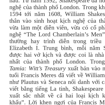
hầu. Từ năm 1592, Shakespeare đã nổi
nghệ của thành phố London. Trong kh
1594 tới năm 1608, William Shakes
thân vào sinh hoạt kịch nghệ của t
vừa làm một diễn viên, vừa có cổ ph
nghệ “The Lord Chamberlain’s Men”,
thường hay trình diễn trong triề
Elizabeth I. Trung bình, mỗi năm 
được hai vở kịch và được coi là nhà
nhất của thành phố London. Tron
Tamia: Witt’s Treasury
xuất bản vào n
tuổi Francis Meres đã viết về Willia
như Plautus và Seneca nổi danh với c
viết bằng tiếng La tinh, Shakespeare
xuất sắc nhất về cả hai loại kịch 
khấu”. Lời khen ngợi của Francis M