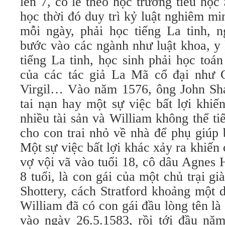
lên 7, có lẽ theo học trường tiểu học 
học thời đó duy trì kỷ luật nghiêm mi
mỗi ngày, phải học tiếng La tinh, n
bước vào các ngành như luật khoa, y 
tiếng La tinh, học sinh phải học toá
của các tác giả La Mã cổ đại như C
Virgil… Vào năm 1576, ông John Sh
tai nạn hay một sự việc bất lợi khiế
nhiều tài sản và William không thể t
cho con trai nhỏ về nhà để phụ giúp
Một sự việc bất lợi khác xảy ra khiến
vợ vội vã vào tuổi 18, cô dâu Agnes
8 tuổi, là con gái của một chủ trại gi
Shottery, cách Stratford khoảng một
William đã có con gái đầu lòng tên là
vào ngày 26.5.1583, rồi tới đầu nă