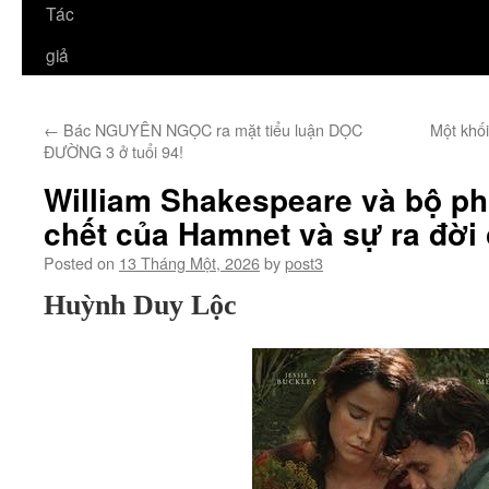
Tác
giả
←
Bác NGUYÊN NGỌC ra mặt tiểu luận DỌC
Một khố
ĐƯỜNG 3 ở tuổi 94!
William Shakespeare và bộ ph
chết của Hamnet và sự ra đời
Posted on
13 Tháng Một, 2026
by
post3
Huỳnh Duy Lộc