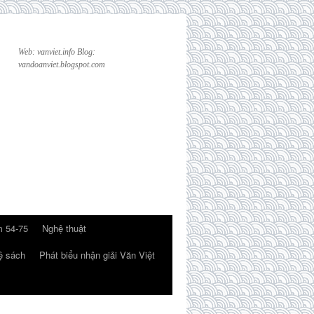
Web: vanviet.info Blog:
vandoanviet.blogspot.com
 54-75
Nghệ thuật
ệ sách
Phát biểu nhận giải Văn Việt