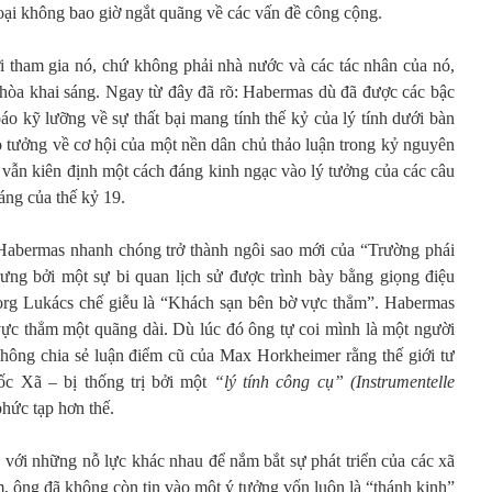
hoại không bao giờ ngắt quãng về các vấn đề công cộng.
 tham gia nó, chứ không phải nhà nước và các tác nhân của nó,
hòa khai sáng. Ngay từ đây đã rõ: Habermas dù đã được các bậc
o kỹ lưỡng về sự thất bại mang tính thế kỷ của lý tính dưới bàn
 tưởng về cơ hội của một nền dân chủ thảo luận trong kỷ nguyên
 vẫn kiên định một cách đáng kinh ngạc vào lý tưởng của các câu
sáng của thế kỷ 19.
Habermas nhanh chóng trở thành ngôi sao mới của “Trường phái
rưng bởi một sự bi quan lịch sử được trình bày bằng giọng điệu
 Georg Lukács chế giễu là “Khách sạn bên bờ vực thẳm”. Habermas
vực thẳm một quãng dài. Dù lúc đó ông tự coi mình là một người
hông chia sẻ luận điểm cũ của Max Horkheimer rằng thế giới tư
ốc Xã – bị thống trị bởi một
“lý tính công cụ
” (Instrumentelle
phức tạp hơn thế.
 với những nỗ lực khác nhau để nắm bắt sự phát triển của các xã
m, ông đã không còn tin vào một ý tưởng vốn luôn là “thánh kinh”