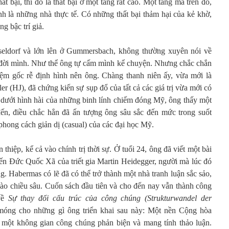
t bại, thì đó là thất bại ở một tầng rất cao. Một tầng mà trên đó,
nh là những nhà thực tế. Có những thất bại thảm hại của kẻ khờ,
g bậc trí giả.
seldorf và lớn lên ở Gummersbach, không thường xuyên nói về
 đời mình. Như thể ông tự cấm mình kể chuyện. Nhưng chắc chắn
hiệm gốc rễ định hình nên ông. Chàng thanh niên ấy, vừa mới là
er (HJ), đã chứng kiến sự sụp đổ của tất cả các giá trị vừa mới có
 dưới hình hài của những binh lính chiếm đóng Mỹ, ông thấy một
ến, điều chắc hẳn đã ấn tượng ông sâu sắc đến mức trong suốt
 phong cách giản dị (casual) của các đại học Mỹ.
thiệp, kể cả vào chính trị thời sự. Ở tuổi 24, ông đã viết một bài
đến Đức Quốc Xã của triết gia Martin Heidegger, người mà lúc đó
g. Habermas có lẽ đã có thể trở thành một nhà tranh luận sắc sảo,
o chiều sâu. Cuốn sách đầu tiên và cho đến nay vẫn thành công
 về
Sự thay đổi cấu trúc của công chúng
(Strukturwandel der
 móng cho những gì ông triển khai sau này: Một nền Cộng hòa
i một không gian công chúng phản biện và mang tính thảo luận.