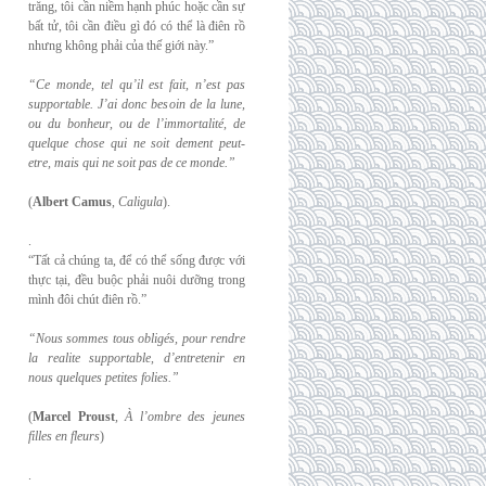
trăng, tôi cần niềm hạnh phúc hoặc cần sự
bất tử, tôi cần điều gì đó có thể là điên rồ
nhưng không phải của thế giới này.”
“Ce monde, tel qu’il est fait, n’est pas
supportable. J’ai donc besoin de la lune,
ou du
bonheur, ou de l’immortalité, de
quelque chose qui ne soit dement peut-
etre, mais qui
ne soit pas de ce monde.”
(
Albert Camus
,
Caligula
).
.
“Tất cả chúng ta, để có thể sống được với
thực tại, đều buộc phải nuôi dưỡng trong
mình đôi chút điên rồ.”
“Nous sommes tous obligés, pour rendre
la realite supportable, d’entretenir en
nous
quelques petites folies.”
(
Marcel Proust
,
À l’ombre des jeunes
filles en fleurs
)
.