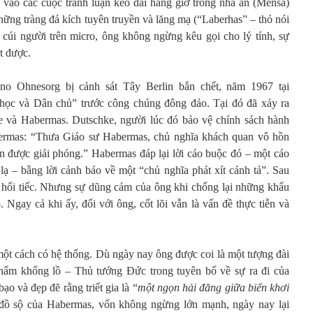
 vào các cuộc tranh luận kéo dài hàng giờ trong nhà ăn (Mensa)
hững tràng đả kích tuyên truyền và lăng mạ (“Laberhas” – thỏ nói
à cúi người trên micro, ông không ngừng kêu gọi cho lý tính, sự
t được.
no Ohnesorg bị cảnh sát Tây Berlin bắn chết, năm 1967 tại
 học và Dân chủ” trước công chúng đông đảo. Tại đó đã xảy ra
 và Habermas. Dutschke, người lúc đó bảo vệ chính sách hành
bermas: “Thưa Giáo sư Habermas, chủ nghĩa khách quan vô hồn
n được giải phóng.” Habermas đáp lại lời cáo buộc đó – một cáo
lạ – bằng lời cảnh báo về một “chủ nghĩa phát xít cánh tả”. Sau
sự hối tiếc. Nhưng sự dũng cảm của ông khi chống lại những khẩu
 Ngay cả khi ấy, đối với ông, cốt lõi vẫn là vấn đề thực tiễn và
một cách có hệ thống. Dù ngày nay ông được coi là một tượng đài
 phẩm khổng lồ – Thủ tướng Đức trong tuyên bố về sự ra đi của
o và đẹp đẽ rằng triết gia là “
một ngọn hải đăng giữa biển khơi
 đồ sộ của Habermas, vốn không ngừng lớn mạnh, ngày nay lại