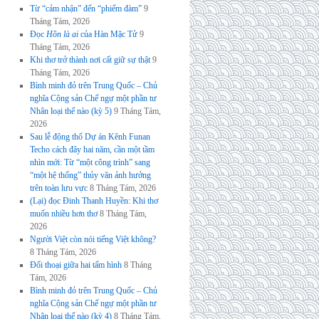
Từ “cảm nhận” đến “phiếm đàm”
9
Tháng Tám, 2026
Đọc
Hồn là ai
của Hàn Mặc Tử
9
Tháng Tám, 2026
Khi thơ trở thành nơi cất giữ sự thật
9
Tháng Tám, 2026
Bình minh đỏ trên Trung Quốc – Chủ
nghĩa Cộng sản Chế ngự một phần tư
Nhân loại thế nào (kỳ 5)
9 Tháng Tám,
2026
Sau lễ động thổ Dự án Kênh Funan
Techo cách đây hai năm, cần một tầm
nhìn mới: Từ “một công trình” sang
“một hệ thống” thủy văn ảnh hưởng
trên toàn lưu vực
8 Tháng Tám, 2026
(Lại) đọc Đinh Thanh Huyền: Khi thơ
muốn nhiều hơn thơ
8 Tháng Tám,
2026
Người Việt còn nói tiếng Việt không?
8 Tháng Tám, 2026
Đối thoại giữa hai tấm hình
8 Tháng
Tám, 2026
Bình minh đỏ trên Trung Quốc – Chủ
nghĩa Cộng sản Chế ngự một phần tư
Nhân loại thế nào (kỳ 4)
8 Tháng Tám,