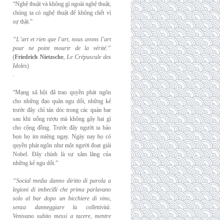
“Nghệ thuật và không gì ngoài nghệ thuật,
chúng ta có nghệ thuật để không chết vì
sự thật.”
“L’art et rien que l’art, nous avons l’art
pour ne point mourir de la vérité.”
(
Friedrich
Nietzsche
,
Le Crépuscule des
Idoles
)
.
“Mạng xã hội đã trao quyền phát ngôn
cho những đạo quân ngu dốt, những kẻ
trước đây chỉ tán dóc trong các quán bar
sau khi uống rượu mà không gây hại gì
cho cộng đồng. Trước đây người ta bảo
bọn họ im miệng ngay. Ngày nay họ có
quyền phát ngôn như một người đoạt giải
Nobel. Đây chính là sự xâm lăng của
những kẻ ngu dốt.”
“Social media danno diritto di parola a
legioni di imbecilli che prima parlavano
solo al
bar dopo un bicchiere di vino,
senza danneggiare la collettività.
Venivano subito messi a
tacere, mentre