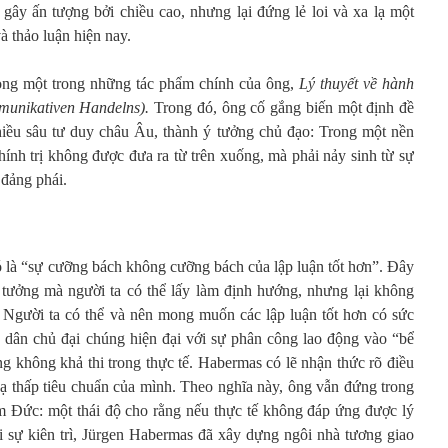
 gây ấn tượng bởi chiều cao, nhưng lại đứng lẻ loi và xa lạ một
và thảo luận hiện nay.
trong một trong những tác phẩm chính của ông,
Lý thuyết về hành
munikativen Handelns
)
.
Trong đó, ông cố gắng biến một định đề
hiều sâu tư duy châu Âu, thành ý tưởng chủ đạo: Trong một nền
hính trị không được đưa ra từ trên xuống, mà phải nảy sinh từ sự
 đảng phái.
ó là “sự cưỡng bách không cưỡng bách của lập luận tốt hơn”. Đây
ý tưởng mà người ta có thể lấy làm định hướng, nhưng lại không
o. Người ta có thể và nên mong muốn các lập luận tốt hơn có sức
 dân chủ đại chúng hiện đại với sự phân công lao động vào “bể
ng không khả thi trong thực tế. Habermas có lẽ nhận thức rõ điều
hạ thấp tiêu chuẩn của mình. Theo nghĩa này, ông vẫn đứng trong
m Đức: một thái độ cho rằng nếu thực tế không đáp ứng được lý
Với sự kiên trì, Jürgen Habermas đã xây dựng ngôi nhà tương giao