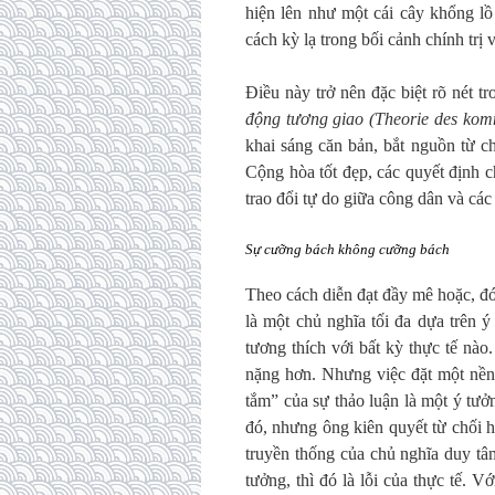
hiện lên như một cái cây khổng lồ
cách kỳ lạ trong bối cảnh chính trị 
Điều này trở nên đặc biệt rõ nét 
động tương giao
(Theorie des kom
khai sáng căn bản, bắt nguồn từ c
Cộng hòa tốt đẹp, các quyết định c
trao đổi tự do giữa công dân và các
Sự cưỡng bách không cưỡng bách
Theo cách diễn đạt đầy mê hoặc, đ
là một chủ nghĩa tối đa dựa trên 
tương thích với bất kỳ thực tế nà
nặng hơn. Nhưng việc đặt một nền
tắm” của sự thảo luận là một ý tưở
đó, nhưng ông kiên quyết từ chối 
truyền thống của chủ nghĩa duy tâ
tưởng, thì đó là lỗi của thực tế. 