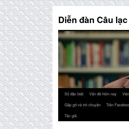
Skip
to
Diễn đàn Câu lạc
content
Số đặc biệt
Vấn đề hôm nay
Văn
Gặp gỡ và trò chuyện
Trên Faceboo
Tác giả