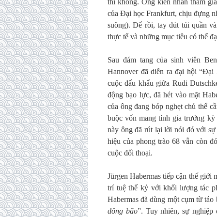
thì không. Ông kiên nhẫn tham gia
của Đại học Frankfurt, chịu đựng n
suông). Để rồi, tay đút túi quần v
thực tế và những mục tiêu có thể đạ
Sau đám tang của sinh viên Ben
Hannover đã diễn ra đại hội “Đại
cuộc đấu khẩu giữa Rudi Dutschke
động bạo lực, đã hét vào mặt Ha
của ông đang bóp nghẹt chủ thể cầ
buộc vốn mang tính gia trưởng kỳ 
này ông đã rút lại lời nói đó với 
hiệu của phong trào 68 vẫn còn đó.
cuộc đối thoại.
Jürgen Habermas tiếp cận thế giới 
trí tuệ thế kỷ với khối lượng tác
Habermas đã dùng một cụm từ táo bạ
dông bão
”. Tuy nhiên, sự nghiệp