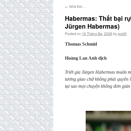
←
Nhà thơ…
Habermas: Thất bại rực
Jürgen Habermas)
Posted on
16 Tháng Ba, 2026
by
post3
Thomas Schmid
Hoàng Lan Anh
dịch
Triết gia Jürgen Habermas muốn ma
tương giao chứ không phải quyền l
tại sao mọi chuyện không đơn giản