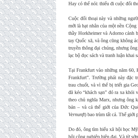
Hay có thể nói: thiếu đi cuộc đối t
Cuộc đối thoại này và những người
mới là hạt nhân của một nền Cộng 
thầy Horkheimer và Adorno cảnh bá
tay Quốc xã, và ông cũng không ảo
truyền thông đại chúng, nhưng ông
lạc bộ đọc sách và tranh luận khai 
Tại Frankfurt vào những năm 60, 
Frankfurt”. Trường phái này đặc t
trau chuốt, và vì thế bị triết gia
đã kéo “khách sạn” đó ra xa khỏi 
theo chủ nghĩa Marx, nhưng ông k
bản – và cả thế giới của Đức Qu
Vernunft
) bao trùm tất cả. Thế giới 
Do đó, ông tìm hiểu xã hội học Mỹ
hội công nghiệp hiện đại. Và từ sớ