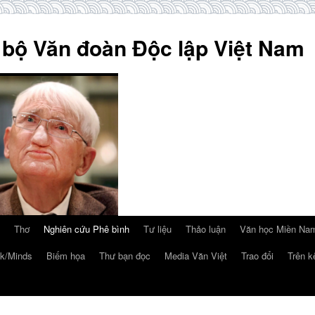
 bộ Văn đoàn Độc lập Việt Nam
Thơ
Nghiên cứu Phê bình
Tư liệu
Thảo luận
Văn học Miền Nam
k/Minds
Biếm họa
Thư bạn đọc
Media Văn Việt
Trao đổi
Trên k