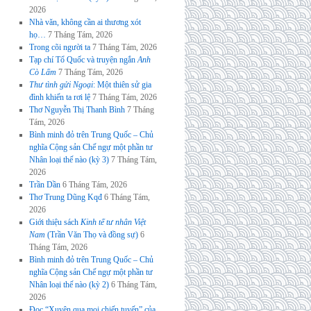
2026
Nhà văn, không cần ai thương xót
họ…
7 Tháng Tám, 2026
Trong cõi người ta
7 Tháng Tám, 2026
Tạp chí Tổ Quốc và truyện ngắn
Anh
Cò Lấm
7 Tháng Tám, 2026
Thư tình gửi Ngoại
: Một thiên sử gia
đình khiến ta rơi lệ
7 Tháng Tám, 2026
Thơ Nguyễn Thị Thanh Bình
7 Tháng
Tám, 2026
Bình minh đỏ trên Trung Quốc – Chủ
nghĩa Cộng sản Chế ngự một phần tư
Nhân loại thế nào (kỳ 3)
7 Tháng Tám,
2026
Trần Dần
6 Tháng Tám, 2026
Thơ Trung Dũng Kqđ
6 Tháng Tám,
2026
Giới thiệu sách
Kinh tế tư nhân Việt
Nam
(Trần Văn Thọ và đồng sự)
6
Tháng Tám, 2026
Bình minh đỏ trên Trung Quốc – Chủ
nghĩa Cộng sản Chế ngự một phần tư
Nhân loại thế nào (kỳ 2)
6 Tháng Tám,
2026
Đọc “Xuyên qua mọi chiến tuyến” của