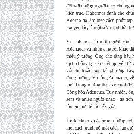
đối với những người theo chủ nghĩ
kiến trúc. Habermas dành cho chú
Adorno đã làm theo cách phức tạp 
nguyên tắc, là một sức mạnh lớn hơ
Vì Habermas là một người cánh 
Adenauer và những người khác đã 
thiếu ý tưởng. Ông cho rằng hầu h
dịch chống lại cái chết nguyên tử
với chính sách gắn kết phương Tây, v
đúng hướng. Và rằng Adenauer, về
mở. Trong những thập kỷ cuối đời,
Cộng hòa Adenauer. Tuy nhiên, ông
Jens và nhiều người khác – đã đơn
tồn tại thực tế lúc bấy giờ.
Horkheimer và Adorno, những “vị t
mọi cách tránh né một cách lúng tú