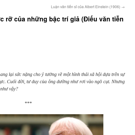
Luận văn tiến sĩ của Albert Einstein (1906)
→
 rỡ của những bậc trí giả (Điếu văn tiễn
ng lại sức nặng cho ý tưởng về một hình thái xã hội dựa trên sự
ực. Cuối đời, tư duy của ông dường như rơi vào ngõ cụt. Nhưng
 như vậy?
***