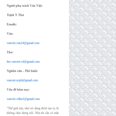
Người phụ trách Văn Việt:
Trịnh Y Thư
Emails:
Văn:
vanviet.van14@gmail.com
Thơ:
tho.vanviet.vd@gmail.com
Nghiên cứu – Phê bình:
vanviet.ncpb@gmail.com
Vấn đề hôm nay:
vanviet.vdhn1@gmail.com
“Thế giới này, như nó đang được tạo ra, là
không chịu đựng nổi. Nên tôi cần có mặt