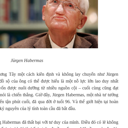
Jürgen Habermas
ương Tây một cách kiên định và không lay chuyển như Jürgen
ồ sộ của ông có thể được hiểu là một nỗ lực lớn lao duy nhất
vốn được nuôi dưỡng từ nhiều nguồn cội – cuối cùng cũng đạt
ói là chiến thắng. Giờ đây, Jürgen Habermas, một nhà tư tưởng
ến tận phút cuối, đã qua đời ở tuổi 96. Và thế giới hiện tại hoàn
kỷ nguyên của lý tính toàn cầu đã bắt đầu.
ng Habermas đã thất bại với tư duy của mình. Điều đó có lẽ không