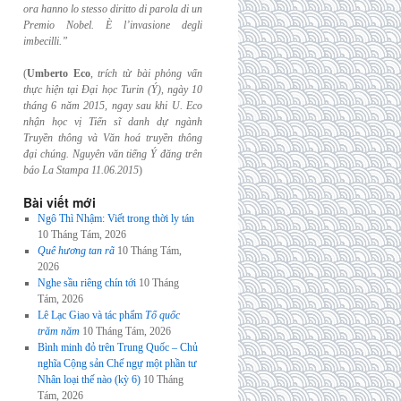
ora hanno lo stesso diritto di parola di un
Premio Nobel. È l’invasione
degli
imbecilli.”
(
Umberto Eco
,
trích từ bài phỏng vấn
thực hiện tại Đại học Turin (Ý), ngày 10
tháng 6
năm 2015, ngay sau khi U. Eco
nhận học vị Tiến sĩ danh dự ngành
Truyền thông và
Văn hoá truyền thông
đại chúng. Nguyên văn tiếng Ý đăng trên
báo La Stampa
11.06.2015
)
Bài viết mới
Ngô Thì Nhậm: Viết trong thời ly tán
10 Tháng Tám, 2026
Quê hương tan rã
10 Tháng Tám,
2026
Nghe sầu riêng chín tới
10 Tháng
Tám, 2026
Lê Lạc Giao và tác phẩm
Tổ quốc
trăm năm
10 Tháng Tám, 2026
Bình minh đỏ trên Trung Quốc – Chủ
nghĩa Cộng sản Chế ngự một phần tư
Nhân loại thế nào (kỳ 6)
10 Tháng
Tám, 2026