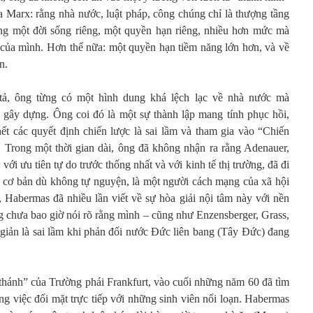
a Marx: rằng nhà nước, luật pháp, công chúng chỉ là thượng tầng
ng một đời sống riêng, một quyền hạn riêng, nhiều hơn mức mà
của mình. Hơn thế nữa: một quyền hạn tiềm năng lớn hơn, và về
n.
tả, ông từng có một hình dung khá lệch lạc về nhà nước mà
gây dựng. Ông coi đó là một sự thành lập mang tính phục hồi,
ết các quyết định chiến lược là sai lầm và tham gia vào “Chiến
”. Trong một thời gian dài, ông đã không nhận ra rằng Adenauer,
ới ưu tiên tự do trước thống nhất và với kinh tế thị trường, đã đi
 cơ bản dù không tự nguyện, là một người cách mạng của xã hội
 Habermas đã nhiều lần viết về sự hòa giải nội tâm này với nền
 chưa bao giờ nói rõ rằng mình – cũng như Enzensberger, Grass,
 giản là sai lầm khi phản đối nước Đức liên bang (Tây Đức) đang
hánh” của Trường phái Frankfurt, vào cuối những năm 60 đã tìm
ng việc đối mặt trực tiếp với những sinh viên nổi loạn. Habermas