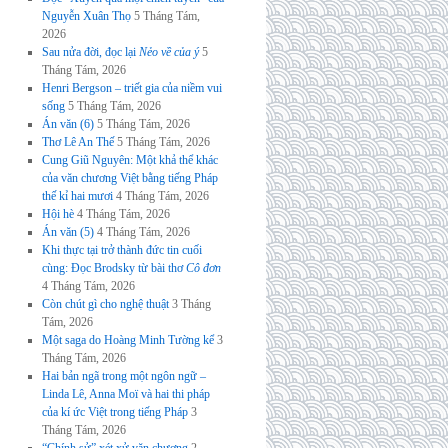
Nguyễn Xuân Thọ
5 Tháng Tám,
2026
Sau nửa đời, đọc lại
Nẻo về của ý
5
Tháng Tám, 2026
Henri Bergson – triết gia của niềm vui
sống
5 Tháng Tám, 2026
Án văn (6)
5 Tháng Tám, 2026
Thơ Lê An Thế
5 Tháng Tám, 2026
Cung Giũ Nguyên: Một khả thể khác
của văn chương Việt bằng tiếng Pháp
thế kỉ hai mươi
4 Tháng Tám, 2026
Hội hè
4 Tháng Tám, 2026
Án văn (5)
4 Tháng Tám, 2026
Khi thực tại trở thành đức tin cuối
cùng: Đọc Brodsky từ bài thơ
Cô đơn
4 Tháng Tám, 2026
Còn chút gì cho nghệ thuật
3 Tháng
Tám, 2026
Một saga do Hoàng Minh Tường kể
3
Tháng Tám, 2026
Hai bản ngã trong một ngôn ngữ –
Linda Lê, Anna Moï và hai thi pháp
của kí ức Việt trong tiếng Pháp
3
Tháng Tám, 2026