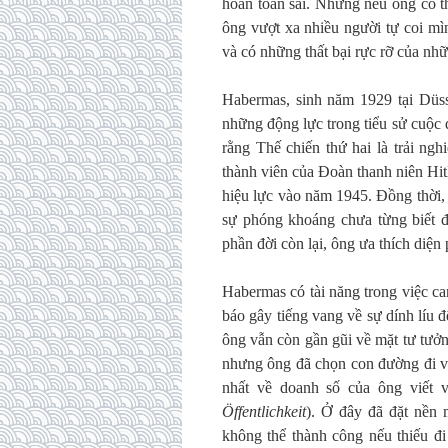
hoàn toàn sai. Nhưng nếu ông có thấ
ông vượt xa nhiều người tự coi mì
và có những thất bại rực rỡ của nhữn
Habermas, sinh năm 1929 tại Düs
những động lực trong tiểu sử cuộc
rằng Thế chiến thứ hai là trải ng
thành viên của Đoàn thanh niên Hitl
hiệu lực vào năm 1945. Đồng thời,
sự phóng khoáng chưa từng biết đ
phần đời còn lại, ông ưa thích diện
Habermas có tài năng trong việc can 
báo gây tiếng vang về sự dính líu 
ông vẫn còn gần gũi về mặt tư tưởn
nhưng ông đã chọn con đường đi và
nhất về doanh số của ông viết
Öffentlichkeit
). Ở đây đã đặt nền
không thể thành công nếu thiếu đ