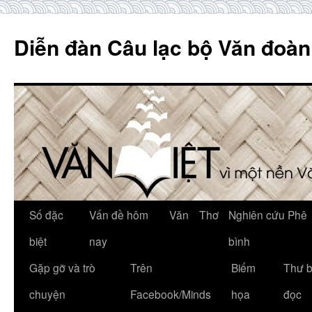
Skip
to
Diễn đàn Câu lạc bộ Văn đoàn
content
Số đặc
Vấn đề hôm
Văn
Thơ
Nghiên cứu Phê
biệt
nay
bình
Gặp gỡ và trò
Trên
Biếm
Thư 
chuyện
Facebook/Minds
họa
đọc