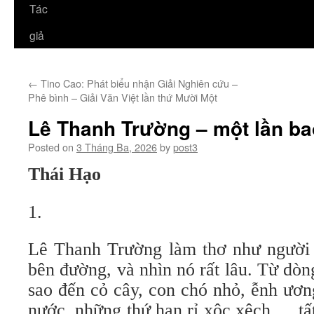
Tác
giả
←
Tino Cao: Phát biểu nhận Giải Nghiên cứu –
Phê bình – Giải Văn Việt lần thứ Mười Một
Lê Thanh Trường – một lần ba
Posted on
3 Tháng Ba, 2026
by
post3
Thái Hạo
1.
Lê Thanh Trường làm thơ như người n
bên đường, và nhìn nó rất lâu. Từ dòn
sao đến cỏ cây, con chó nhỏ, ễnh ươn
nước, những thứ han rỉ xộc xệch…, tấ