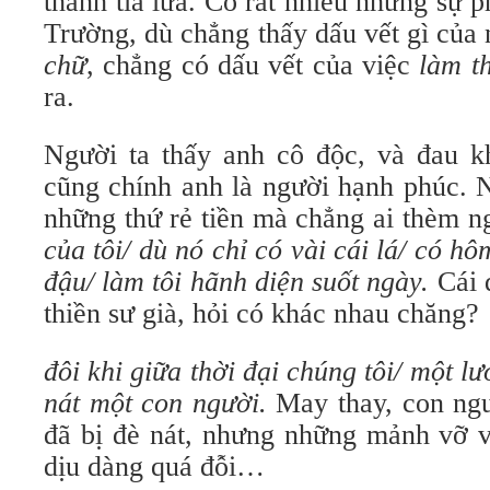
thành tia lửa. Có rất nhiều những sự p
Trường, dù chẳng thấy dấu vết gì củ
chữ
, chẳng có dấu vết của việc
làm t
ra.
Người ta thấy anh cô độc, và đau k
cũng chính anh là người hạnh phúc. 
những thứ rẻ tiền mà chẳng ai thèm n
của tôi/ dù nó chỉ có vài cái lá/ có h
đậu/ làm tôi hãnh diện suốt ngày.
Cái 
thiền sư già, hỏi có khác nhau chăng?
đôi khi giữa thời đại chúng tôi/ một l
nát một con người.
May thay, con ngư
đã bị đè nát, nhưng những mảnh vỡ v
dịu dàng quá đỗi…