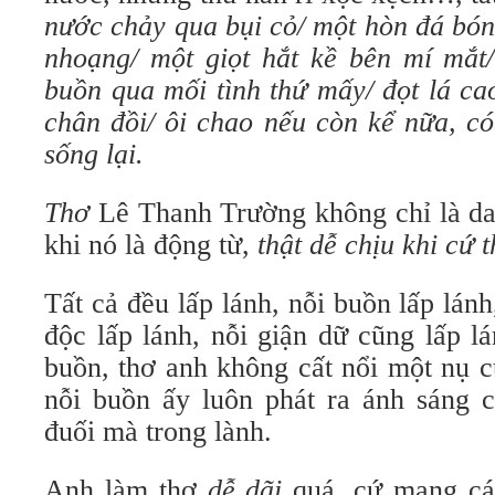
nước chảy qua bụi cỏ/ một hòn đá bón
nhoạng/ một giọt hắt kề bên mí mắt/
buồn qua mối tình thứ mấy/ đọt lá ca
chân đồi/ ôi chao nếu còn kể nữa, có
sống lại.
Thơ
Lê Thanh Trường không chỉ là dan
khi nó là động từ,
thật dễ chịu khi cứ 
Tất cả đều lấp lánh, nỗi buồn lấp lánh
độc lấp lánh, nỗi giận dữ cũng lấp 
buồn, thơ anh không cất nổi một nụ 
nỗi buồn ấy luôn phát ra ánh sáng 
đuối mà trong lành.
Anh làm thơ
dễ dãi
quá, cứ mang cá