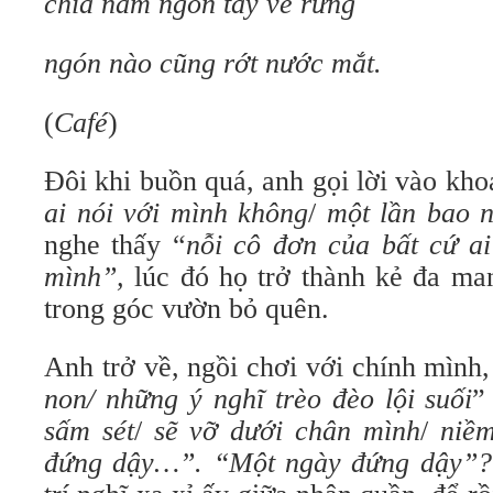
chìa năm ngón tay về rừng
ngón nào cũng rớt nước mắt.
(
Café
)
Đôi khi buồn quá, anh gọi lời vào kh
ai nói với mình không
/
một lần bao n
nghe thấy “
nỗi cô đơn của bất cứ ai
mình”,
lúc đó họ trở thành kẻ đa ma
trong góc vườn bỏ quên.
Anh trở về, ngồi chơi với chính mình,
non/ những ý nghĩ trèo đèo lội suối
”
sấm sét
/
sẽ vỡ dưới chân mình
/
niề
đứng dậy…”. “Một ngày đứng dậy”