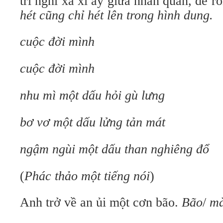
trí nghĩ xa xỉ ấy giữa nhân quần, để rồ
hét cũng chỉ hét lên trong hình dung.
cuộc đời mình
cuộc đời mình
nhu mì một dấu hỏi gù lưng
bơ vơ một dấu lửng tản mát
ngậm ngùi một dấu than nghiêng đổ
(
Phác thảo một tiếng nói
)
Anh trở về an ủi một cơn bão.
Bão
/
mà