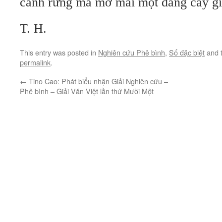
cánh rừng mà mơ mãi một dáng cây 
T. H.
This entry was posted in
Nghiên cứu Phê bình
,
Số đặc biệt
and 
permalink
.
←
Tino Cao: Phát biểu nhận Giải Nghiên cứu –
Phê bình – Giải Văn Việt lần thứ Mười Một