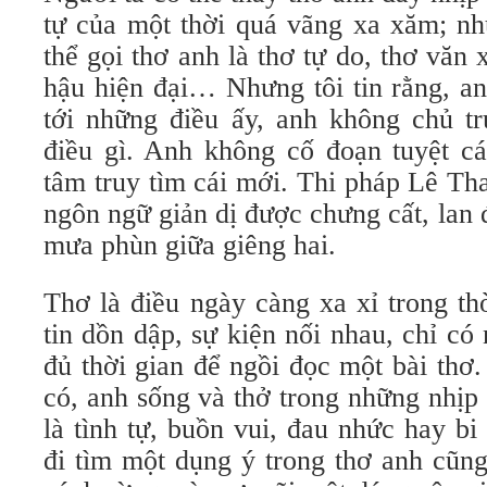
tự của một thời quá vãng xa xăm; nh
thể gọi thơ anh là thơ tự do, thơ văn 
hậu hiện đại… Nhưng tôi tin rằng, a
tới những điều ấy, anh không chủ t
điều gì. Anh không cố đoạn tuyệt cá
tâm truy tìm cái mới. Thi pháp Lê Th
ngôn ngữ giản dị được chưng cất, lan 
mưa phùn giữa giêng hai.
Thơ là điều ngày càng xa xỉ trong th
tin dồn dập, sự kiện nối nhau, chỉ c
đủ thời gian để ngồi đọc một bài thơ
có, anh sống và thở trong những nhịp 
là tình tự, buồn vui, đau nhức hay bi 
đi tìm một dụng ý trong thơ anh cũn