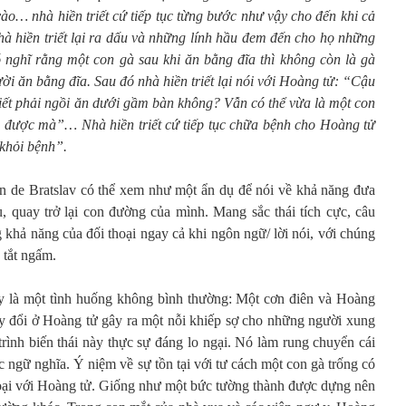
ào… nhà hiền triết cứ tiếp tục từng bước như vậy cho đến khi cả
hà hiền triết lại ra dấu và những lính hầu đem đến cho họ những
 nghĩ rằng một con gà sau khi ăn bằng đĩa thì không còn là gà
ời ăn bằng đĩa. Sau đó nhà hiền triết lại nói với Hoàng tử: “Cậu
hiết phải ngồi ăn dưới gầm bàn không? Vẫn có thể vừa là một con
n được mà”… Nhà hiền triết cứ tiếp tục chữa bệnh cho Hoàng tử
khỏi bệnh”.
 de Bratslav có thể xem như một ẩn dụ để nói về khả năng đưa
u, quay trở lại con đường của mình. Mang sắc thái tích cực, câu
g khả năng của đối thoại ngay cả khi ngôn ngữ/ lời nói, với chúng
 tắt ngấm.
y là một tình huống không bình thường: Một cơn điên và Hoàng
y đổi ở Hoàng tử gây ra một nỗi khiếp sợ cho những người xung
rình biến thái này thực sự đáng lo ngại. Nó làm rung chuyển cái
ngữ nghĩa. Ý niệm về sự tồn tại với tư cách một con gà trống có
hoại với Hoàng tử. Giống như một bức tường thành được dựng nên