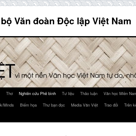
 bộ Văn đoàn Độc lập Việt Nam
Thơ
Nghiên cứu Phê bình
Tư liệu
Thảo luận
Văn học Miền Nam
k/Minds
Biếm họa
Thư bạn đọc
Media Văn Việt
Trao đổi
Trên k