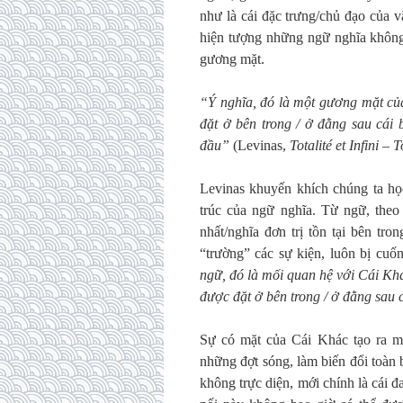
như là cái đặc trưng/chủ đạo của 
hiện tượng những ngữ nghĩa không 
gương mặt.
“Ý nghĩa, đó là một gương mặt của
đặt ở bên trong / ở đằng sau cái 
đầu”
(Levinas,
Totalité et Infini –
Levinas khuyến khích chúng ta họ
trúc của ngữ nghĩa. Từ ngữ, theo
nhất/nghĩa đơn trị tồn tại bên tr
“trường” các sự kiện, luôn bị cuố
ngữ, đó là mối quan hệ với Cái Kh
được đặt ở bên trong / ở đằng sau 
Sự có mặt của Cái Khác tạo ra mộ
những đợt sóng, làm biến đổi toàn
không trực diện, mới chính là cái đ