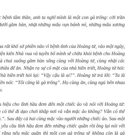
bệnh tâm thần, anh ta nghĩ mình là một con gà trống: cởi trần
ủ dưới gầm bàn, nhặt những mẩu vụn bánh mì, những mẩu xương
a rất khổ sở phiền não vì bệnh tình của Hoàng tử, vào một ngày,
 diện kiến Nhà vua và tuyên bố mình sẽ chữa khỏi bệnh cho Hoàng
và chui xuống gầm bàn sống cùng với Hoàng tử, cùng nhặt các
hừa để ăn. Nhận ra sự có mặt của nhà hiền triết, Hoàng tử hỏi:
hà hiền triết hỏi lại: “Vậy cậu là ai?”. Hoàng tử trả lời: “Ta là
liền nói: “Tôi cũng là gà trống”. Họ cùng ăn, cùng ngủ bên nhau
u.
u hiệu cho lính hầu đem đến một chiếc áo và nói với Hoàng tử:
g có thể đi dạo chơi khắp nơi và vẫn mặc áo không? Vẫn có thể
.”. Sau đấy cả hai cùng mặc vào người những chiếc áo. Sau một
ại yêu cầu lính hầu đem đến những chiếc quần rồi ông lại nói với
rằng nếu mặc quần thì một con gà trống sẽ không còn là gà