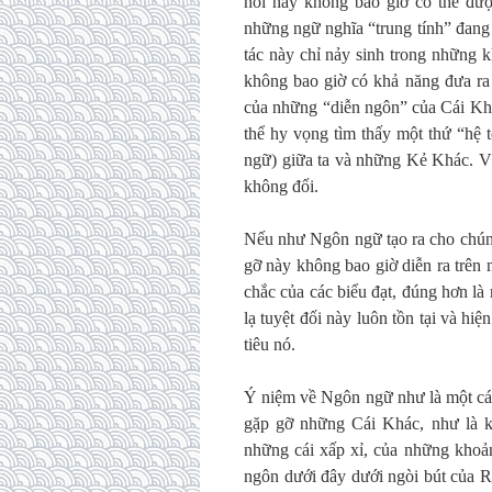
nối này không bao giờ có thể đượ
những ngữ nghĩa “trung tính” đang 
tác này chỉ nảy sinh trong những 
không bao giờ có khả năng đưa ra 
của những “diễn ngôn” của Cái Khá
thể hy vọng tìm thấy một thứ “hệ 
ngữ) giữa ta và những Kẻ Khác. Vì
không đổi.
Nếu như Ngôn ngữ tạo ra cho chúng
gỡ này không bao giờ diễn ra trên
chắc của các biểu đạt, đúng hơn là 
lạ tuyệt đối này luôn tồn tại và hi
tiêu nó.
Ý niệm về Ngôn ngữ như là một các
gặp gỡ những Cái Khác, như là k
những cái xấp xỉ, của những khoả
ngôn dưới đây dưới ngòi bút của R