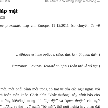
ữu Liêm
Khi cảm xúc có xương, ý nghĩa có bóng
→
iáp mặt
ost3
e proximité
. Tạp chí Europe, 11-12/2011 (số chuyên đề về
L’éthique est une optique.
(
Đạo đức là một quan điểm
)
Emmanuel Levinas.
Totalité et Infini
(
Toàn thể và vô hạn
)
mới, một phối cảnh mới trong đó trật tự của các ngữ nghĩa với
ách hoàn toàn khác. Cách nhìn “khác thường” này cảnh báo cho
 những kiểu/loại mang tính “
áp đặt”
và “
quen thuộc”
của ngữ
c” hướng về thứ ngữ nghĩa “bề mặt”, thứ ngữ nghĩa hay bị áp đặt