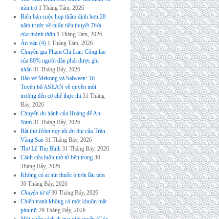
trăn trở
1 Tháng Tám, 2026
Biên bản cuộc họp thẩm định hơn 20
năm trước về cuốn tiểu thuyết
Thời
của thánh thần
1 Tháng Tám, 2026
Án văn (4)
1 Tháng Tám, 2026
Chuyên gia Phạm Chi Lan: Công lao
của 80% người dân phải được ghi
nhận
31 Tháng Bảy, 2026
Bảo vệ Mekong và Salween: Từ
Tuyên bố ASEAN về quyền môi
trường đến cơ chế thực thi
31 Tháng
Bảy, 2026
Chuyến du hành của Hoàng đế An
Nam
31 Tháng Bảy, 2026
Bài thơ
Hôm nay tôi ăn thịt
của Trần
Vàng Sao
31 Tháng Bảy, 2026
Thơ Lê Thọ Bình
31 Tháng Bảy, 2026
Cánh cửa luôn mở từ bên trong
30
Tháng Bảy, 2026
Không có ai hút thuốc ở trên lầu tám
30 Tháng Bảy, 2026
Chuyện tử tế
30 Tháng Bảy, 2026
Chiến tranh không có một khuôn mặt
phụ nữ
29 Tháng Bảy, 2026