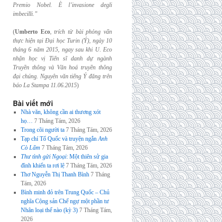
Premio Nobel. È l’invasione
degli
imbecilli.”
(
Umberto Eco
,
trích từ bài phỏng vấn
thực hiện tại Đại học Turin (Ý), ngày 10
tháng 6
năm 2015, ngay sau khi U. Eco
nhận học vị Tiến sĩ danh dự ngành
Truyền thông và
Văn hoá truyền thông
đại chúng. Nguyên văn tiếng Ý đăng trên
báo La Stampa
11.06.2015
)
Bài viết mới
Nhà văn, không cần ai thương xót
họ…
7 Tháng Tám, 2026
Trong cõi người ta
7 Tháng Tám, 2026
Tạp chí Tổ Quốc và truyện ngắn
Anh
Cò Lấm
7 Tháng Tám, 2026
Thư tình gửi Ngoại
: Một thiên sử gia
đình khiến ta rơi lệ
7 Tháng Tám, 2026
Thơ Nguyễn Thị Thanh Bình
7 Tháng
Tám, 2026
Bình minh đỏ trên Trung Quốc – Chủ
nghĩa Cộng sản Chế ngự một phần tư
Nhân loại thế nào (kỳ 3)
7 Tháng Tám,
2026