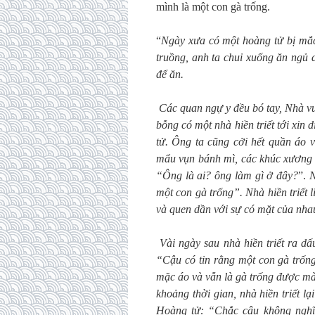
mình là một con gà trống.
“
Ngày xưa có một hoàng tử bị mắc 
truồng, anh ta chui xuống ăn ng
để ăn.
Các quan ngự y đều bó tay, Nhà vu
bỗng có một nhà hiền triết tới xin
tử. Ông ta cũng cởi hết quần áo 
mẩu vụn bánh mì, các khúc xương t
“Ông là ai? ông làm gì ở đây?
”.
N
một con gà trống”. Nhà hiền triết 
và quen dần với sự có mặt của nha
Vài ngày sau nhà hiền triết ra dấ
“Cậu có tin rằng một con gà trốn
mặc áo và vẫn là gà trống được mà
khoảng thời gian, nhà hiền triết l
Hoàng tử: “Chắc cậu không nghĩ 