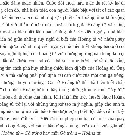
u sắc đáng ngạc nhiên. Cuộc đối thoại này, mặc dù rất kỳ lạ/ dị
g cách đó, nhà hiền triết, con người khác biệt với tất cả các quan
ã kết án hay xua đuổi những sự dị biệt của Hoàng tử ra khỏi cộng
. Cái vực thẳm được mở ra ngăn cách giữa Hoàng tử và Cộng
 một sự hiểu biết lẫn nhau. Cũng như các viên ngự y, nhà hiền
 liên hệ giữa những suy nghĩ dị biệt của Hoàng tử và những suy
ái ngược với những viên ngự y, nhà hiền triết không bao giờ coi
suy nghĩ dị biệt của hoàng tử với những ngữ nghĩa chung là một
 dẫn dắt được con trai của nhà vua từng bước trở về cuộc sống
g tìm cách phá hủy những chiều kích dị biệt của Hoàng tử. Ông
on vua mà không phải phủ định cái căn cước của một con gà trống.
êu những khuynh hướng “Gà” ở Hoàng tử thì nhà hiền triết chấp
g” cho phép Hoàng tử tìm thấy trong những khung cảnh “Người”
hướng dị thường của mình. Khi nhà hiền triết thuyết phục Hoàng
àng tử trở lại với những ứng xử tạo ra ý nghĩa, giúp cho anh ta
ghĩa chung mà vẫn bảo toàn được sự dị biệt độc đáo, cái dị biệt
t kẻ tuyệt đối kỳ lạ. Việc đó cho phép con trai của nhà vua quay
tính cộng đồng với cảm nhận rằng chúng “vừa xa lạ vừa gần gũi
t
Hoàng tử – Gà trống
hay một
Gà trống – Hoàng tử.