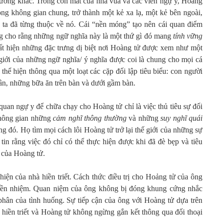
hường khác. Trong con mắt của nhà vua và các viên ngự y, Hoàng
rong không gian chung, trở thành một kẻ xa lạ, một kẻ bên ngoài,
h ta đã từng thuộc về nó. Cái “nền móng” tạo nên cái quan điểm
ng cho rằng những ngữ nghĩa này là một thứ gì đó mang
tính vững
ất hiện những đặc trưng dị biệt nơi Hoàng tử được xem như một
ế giới của những ngữ nghĩa/ ý nghĩa được coi là chung cho mọi cá
thể hiện thông qua một loạt các cặp đối lập tiêu biểu: con người
ân, những bữa ăn trên bàn và dưới gầm bàn.
quan ngự y để chữa chạy cho Hoàng tử chỉ là việc thủ tiêu sự đối
không gian những
cảm nghĩ thông thường
và những
suy nghĩ quái
đó. Họ tìm mọi cách lôi Hoàng tử trở lại thế giới của những sự
tin rằng việc đó chỉ có thể thực hiện được khi đã đè bẹp và tiêu
 của Hoàng tử.
hiện của nhà hiền triết. Cách thức điều trị cho Hoảng tử của ông
tiền nhiệm. Quan niệm của ông không bị đóng khung cứng nhắc
phân của tình huống. Sự tiếp cận của ông với Hoàng tử dựa trên
 hiền triết và Hoàng tử không ngừng gắn kết thông qua đối thoại