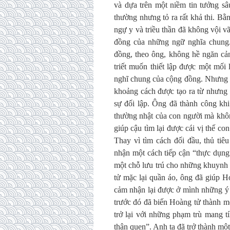
và dựa trên một niềm tin tưởng sâ
thường nhưng tỏ ra rất khả thi. Bằn
ngự y và triều thần đã không vội v
đồng của những ngữ nghĩa chung
đồng, theo ông, không hề ngăn cản
triết muốn thiết lập được một mối
nghĩ chung của cộng đồng. Nhưng tr
khoảng cách được tạo ra từ nhưng 
sự đối lập. Ông đã thành công khi
thường nhật của con người mà khôn
giúp cậu tìm lại được cái vị thế c
Thay vì tìm cách đối đầu, thủ ti
nhận một cách tiếp cận “thực dụn
một chỗ lưu trú cho những khuynh 
tử mặc lại quần áo, ông đã giúp Ho
cảm nhận lại được ở mình những ý n
trước đó đã biến Hoàng tử thành mộ
trở lại với những phạm trù mang 
thân quen”. Anh ta đã trở thành mộ