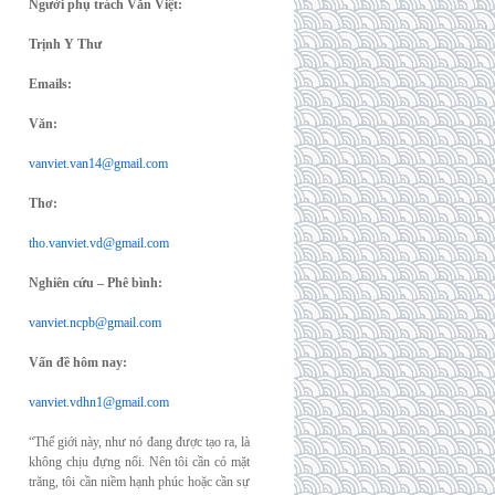
Người phụ trách Văn Việt:
Trịnh Y Thư
Emails:
Văn:
vanviet.van14@gmail.com
Thơ:
tho.vanviet.vd@gmail.com
Nghiên cứu – Phê bình:
vanviet.ncpb@gmail.com
Vấn đề hôm nay:
vanviet.vdhn1@gmail.com
“Thế giới này, như nó đang được tạo ra, là
không chịu đựng nổi. Nên tôi cần có mặt
trăng, tôi cần niềm hạnh phúc hoặc cần sự