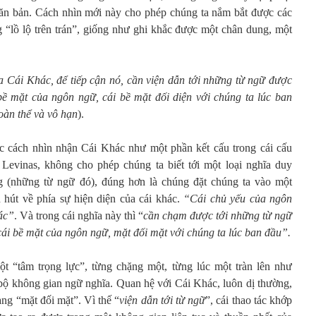
văn bản. Cách nhìn mới này cho phép chúng ta nắm bắt được các
“lồ lộ trên trán”, giống như ghi khắc được một chân dung, một
 Cái Khác, để tiếp cận nó, cần viện dẫn tới những từ ngữ được
bề mặt của ngôn ngữ, cái bề mặt đối diện với chúng ta lúc ban
 Toàn thể và vô hạn
).
c cách nhìn nhận Cái Khác như một phần kết cấu trong cái cấu
 Levinas, không cho phép chúng ta biết tới một loại nghĩa duy
ong (những từ ngữ đó), đúng hơn là chúng đặt chúng ta vào một
n hút về phía sự hiện diện của cái khác.
“Cái chủ yếu của ngôn
ác”
. Và trong cái nghĩa này thì “
cần chạm được tới những từ ngữ
cái bề mặt của ngôn ngữ, mặt đối mặt với chúng ta lúc ban đầu”.
t “tâm trọng lực”, từng chặng một, từng lúc một tràn lên như
 bộ không gian ngữ nghĩa. Quan hệ với Cái Khác, luôn dị thường,
ang “mặt đối mặt”. Vì thế “
viện dẫn tới từ ngữ
”, cái thao tác khớp