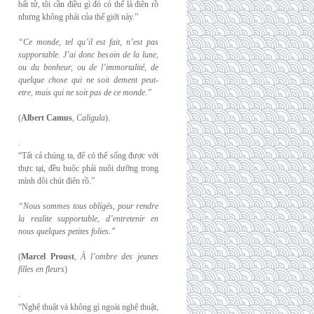
bất tử, tôi cần điều gì đó có thể là điên rồ
nhưng không phải của thế giới này.”
“Ce monde, tel qu’il est fait, n’est pas
supportable. J’ai donc besoin de la lune,
ou du
bonheur, ou de l’immortalité, de
quelque chose qui ne soit dement peut-
etre, mais qui
ne soit pas de ce monde.”
(
Albert Camus
,
Caligula
).
.
“Tất cả chúng ta, để có thể sống được với
thực tại, đều buộc phải nuôi dưỡng trong
mình đôi chút điên rồ.”
“Nous sommes tous obligés, pour rendre
la realite supportable, d’entretenir en
nous
quelques petites folies.”
(
Marcel Proust
,
À l’ombre des jeunes
filles en fleurs
)
.
“Nghệ thuật và không gì ngoài nghệ thuật,