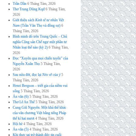
Trần Dần
6 Tháng Tám, 2026
Thơ Trung Dũng Kqđ
6 Tháng Tám,
2026
Giới thiệu sách
Kinh tế tư nhân Việt
Nam
(Trần Văn Thọ và đồng sự)
6
Tháng Tám, 2026
Bình minh đỏ trên Trung Quốc – Chủ
nghĩa Cộng sản Chế ngự một phần tư
Nhân loại thế nào (kỳ 2)
6 Tháng Tám,
2026
Đọc “Xuyên qua mọi chiến tuyến” của
Nguyễn Xuân Thọ
5 Tháng Tám,
2026
Sau nửa đời, đọc lại
Nẻo về của ý
5
Tháng Tám, 2026
Henri Bergson – triết gia của niềm vui
sống
5 Tháng Tám, 2026
Án văn (6)
5 Tháng Tám, 2026
Thơ Lê An Thế
5 Tháng Tám, 2026
Cung Giũ Nguyên: Một khả thể khác
của văn chương Việt bằng tiếng Pháp
thế kỉ hai mươi
4 Tháng Tám, 2026
Hội hè
4 Tháng Tám, 2026
Án văn (5)
4 Tháng Tám, 2026
Khi thực tại trở thành đức tin cuối