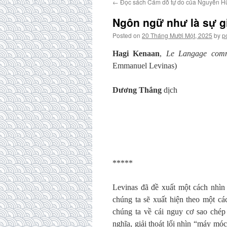
←
Đọc sách Cám dỗ tự do của Nguyễn H
Ngôn ngữ như là sự g
Posted on
20 Tháng Mười Một, 2025
by
p
Hagi Kenaan
,
Le Langage comm
Emmanuel Levinas)
Dương Thắng
dịch
*****
Levinas đã đề xuất một cách nhìn 
chúng ta sẽ xuất hiện theo một c
chúng ta về cái nguy cơ sao chép
nghĩa, giải thoát lối nhìn “máy mó