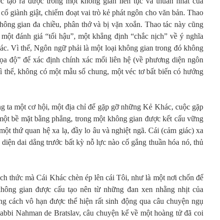
c tạo ra được trong một không gian liên tục và thuần nhất của
cố giành giật, chiếm đoạt vai trò kẻ phát ngôn cho văn bản. Thao
không gian đa chiều, phân thớ và bị vặn xoắn. Thao tác này cũng
một đánh giá “tối hậu”, một khẳng định “chắc nịch” về ý nghĩa
c. Vì thế, Ngôn ngữ phải là một loại không gian trong đó không
tọa độ” để xác định chính xác mối liên hệ (về phương diện ngôn
 thế, không có một mẫu số chung, một véc tơ bất biến có hướng
 ta một cơ hội, một địa chỉ để gặp gỡ những Kẻ Khác, cuộc gặp
 một bề mặt bằng phẳng, trong một không gian được kết cấu vững
một thứ quan hệ xa lạ, đầy lo âu và nghiệt ngã. Cái (cảm giác) xa
ện diện dai dẳng trước bất kỳ nỗ lực nào cố gắng thuần hóa nó, thủ
h thức mà Cái Khác chèn ép lên cái Tôi, như là một nơi chốn để
hông gian được cấu tạo nên từ những đan xen nhằng nhịt của
ng cách vô hạn được thể hiện rất sinh động qua câu chuyện ngụ
abbi Nahman de Bratslav, câu chuyện kể về một hoàng tử đã coi