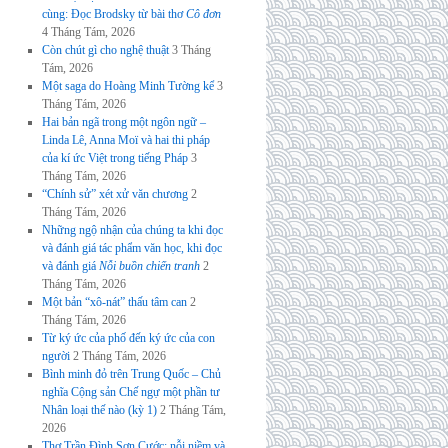
cùng: Đọc Brodsky từ bài thơ
Cô đơn
4 Tháng Tám, 2026
Còn chút gì cho nghệ thuật
3 Tháng
Tám, 2026
Một saga do Hoàng Minh Tường kể
3
Tháng Tám, 2026
Hai bản ngã trong một ngôn ngữ –
Linda Lê, Anna Moï và hai thi pháp
của kí ức Việt trong tiếng Pháp
3
Tháng Tám, 2026
“Chính sử” xét xử văn chương
2
Tháng Tám, 2026
Những ngộ nhận của chúng ta khi đọc
và đánh giá tác phẩm văn học, khi đọc
và đánh giá
Nỗi buồn chiến tranh
2
Tháng Tám, 2026
Một bản “xô-nát” thấu tâm can
2
Tháng Tám, 2026
Từ ký ức của phố đến ký ức của con
người
2 Tháng Tám, 2026
Bình minh đỏ trên Trung Quốc – Chủ
nghĩa Cộng sản Chế ngự một phần tư
Nhân loại thế nào (kỳ 1)
2 Tháng Tám,
2026
Thơ Trần Đình Sơn Cước: nỗi niềm và