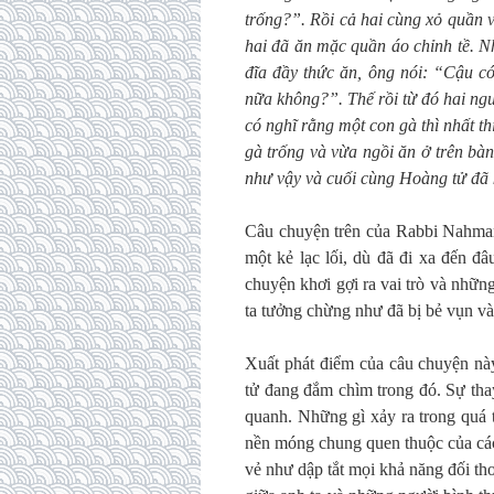
trống?”. Rồi cả hai cùng xỏ quần v
hai đã ăn mặc quần áo chỉnh tề. N
đĩa đầy thức ăn, ông nói: “Cậu có
nữa không?”. Thế rồi từ đó hai ngư
có nghĩ rằng một con gà thì nhất t
gà trống và vừa ngồi ăn ở trên bà
như vậy và cuối cùng Hoàng tử đã 
Câu chuyện trên của Rabbi Nahman
một kẻ lạc lối, dù đã đi xa đến đâ
chuyện khơi gợi ra vai trò và nhữn
ta tưởng chừng như đã bị bẻ vụn và
Xuất phát điểm của câu chuyện nà
tử đang đắm chìm trong đó. Sự tha
quanh. Những gì xảy ra trong quá t
nền móng chung quen thuộc của các 
vẻ như dập tắt mọi khả năng đối t