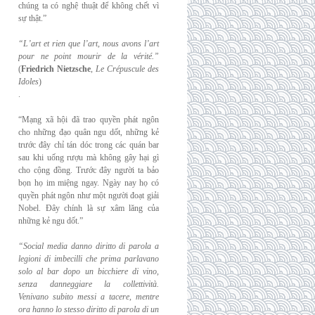
chúng ta có nghệ thuật để không chết vì
sự thật.”
“L’art et rien que l’art, nous avons l’art
pour ne point mourir de la vérité.”
(
Friedrich
Nietzsche
,
Le Crépuscule des
Idoles
)
.
“Mạng xã hội đã trao quyền phát ngôn
cho những đạo quân ngu dốt, những kẻ
trước đây chỉ tán dóc trong các quán bar
sau khi uống rượu mà không gây hại gì
cho cộng đồng. Trước đây người ta bảo
bọn họ im miệng ngay. Ngày nay họ có
quyền phát ngôn như một người đoạt giải
Nobel. Đây chính là sự xâm lăng của
những kẻ ngu dốt.”
“Social media danno diritto di parola a
legioni di imbecilli che prima parlavano
solo al
bar dopo un bicchiere di vino,
senza danneggiare la collettività.
Venivano subito messi a
tacere, mentre
ora hanno lo stesso diritto di parola di un