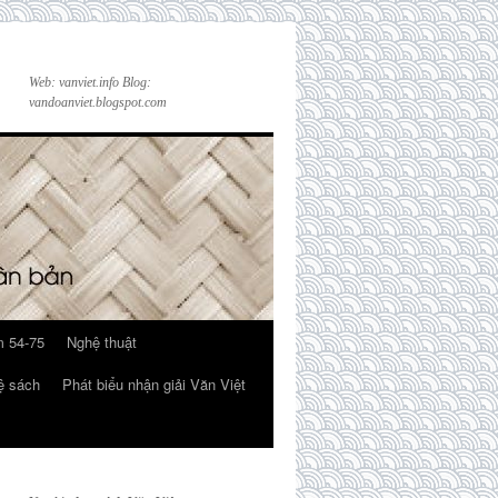
Web: vanviet.info Blog:
vandoanviet.blogspot.com
 54-75
Nghệ thuật
ệ sách
Phát biểu nhận giải Văn Việt