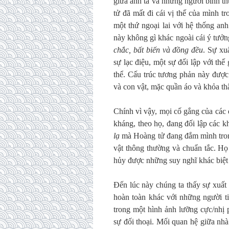
giữa anh ta và những người bình t
tử đã mất đi cái vị thế của mình t
một thứ ngoại lai với hệ thống an
này không gì khác ngoài cái ý tưở
chắc, bất biến và đồng đều
. Sự xu
sự lạc điệu, một sự đối lập với th
thể. Cấu trúc tương phản này được 
và con vật, mặc quần áo và khỏa th
Chính vì vậy, mọi cố gắng của các 
kháng, theo họ, đang đối lập các 
lạ
mà Hoàng tử đang đắm mình trong 
vật thông thường và chuẩn tắc. Họ 
hủy được những suy nghĩ khác biệt
Đến lúc này chúng ta thấy sự xuất 
hoàn toàn khác với những người 
trong một hình ảnh lưỡng cực/nhị 
sự đối thoại. Mối quan hệ giữa nhà