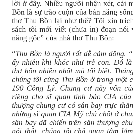
lời ở đây. Nhiều người nhận xét, cái
Bồn là sự trào cuộn của bản năng sốn
thơ Thu Bồn lại như thế? Tôi xin trí
sách tôi mới viết (chưa in) đoạn nói
năng gốc” của nhà thơ Thu Bồn:
“
Thu Bồn là người rất dễ cảm động. 
ấy nhiều khi khóc như trẻ con. Đó l
thơ hồn nhiên nhất mà tôi biết. Thá
chúng tôi cùng Thu Bồn ở trong một 
190 Công Lý. Chung cư này vốn củ
riêng cho sĩ quan tình báo CIA của 
thượng chung cư có sân bay trực thăn
những sĩ quan CIA Mỹ chủ chốt ở chun
sân bay dã chiến trên sân thượng chu
nói thật, chúng tôi chả quan tâm lắm.