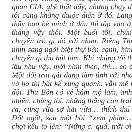
quan CIA, ghê thật đấy, nhưng chạy đ
tôi cũng không thuộc diện ở đó. Lang
thấy bạn bè mình ở đâu thì tấp vào 
tháng vậy thôi. Một buổi tối, chú
chuyện trò gì đó với nhau. Riêng T
nhìn sang ngôi biệt thự bên cạnh, hì
chuyện gì thu hút lắm. Khi chúng tôi
lâu như vậy, mới nhìn theo, thì… eo 
Một đôi trai gái đang làm tình với nh
và họ thì bất kể xung quanh, vẫn mê 
dội. Thu Bồn có vẻ hâm mộ lắm, anh
nhiên, chúng tôi, những thằng con trai
ra, cũng vừa sợ hãi vừa… thích thú 
Đột ngột, sau một hồi “xem phim…
chợt kêu to lên: “Nứng c. quá, trời ơi