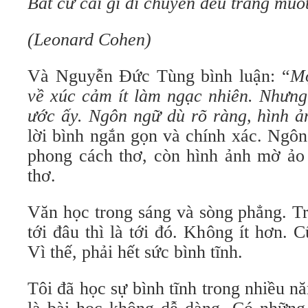
Bất cứ cái gì di chuyển đều trắng muố
(Leonard Cohen)
Và Nguyễn Đức Tùng bình luận: “
Mộ
về xúc cảm ít làm ngạc nhiên. Nhưng
ước ấy. Ngôn ngữ dù rõ ràng, hình ả
lời bình ngắn gọn và chính xác. Ngôn
phong cách thơ, còn hình ảnh mờ ảo 
thơ.
Văn học trong sáng và sòng phẳng. Tr
tới đâu thì là tới đó. Không ít hơn.
Vì thế, phải hết sức bình tĩnh.
Tôi đã học sự bình tĩnh trong nhiều nă