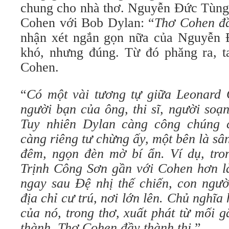
chung cho nhà thơ. Nguyễn Đức Tùng đ
Cohen với Bob Dylan: “
Thơ Cohen đầ
nhận xét ngắn gọn nữa của Nguyễn 
khó, nhưng đúng. Từ đó phăng ra, t
Cohen.
“
Có một vài tương tự giữa Leonard
người bạn của ông, thi sĩ, người soạ
Tuy nhiên Dylan càng công chúng 
càng riêng tư chừng ấy, một bên là sâ
đêm, ngọn đèn mờ bí ẩn. Ví dụ, tron
Trịnh Công Sơn gần với Cohen hơn là
ngay sau Đệ nhị thế chiến, con ngườ
địa chỉ cư trú, nơi lớn lên. Chủ nghĩa 
của nó, trong thơ, xuất phát từ mối 
thành. Thơ Cohen đầy thành thị.
”