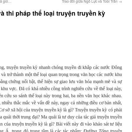
cả gió…
Trao đổi giữa Ngô Lực và Tobi Trần
→
 thi pháp thể loại truyện truyền kỳ
g, truyện truyền kỳ nhanh chóng truyền đi khắp các nước Đông
à trở thành một thể loại quan trọng trong văn học các nước khu
bằng chứng nổi bật, thể hiện sự giao lưu văn hóa mạnh mẽ và sự
 khu vực. Đã có khá nhiều công trình nghiên cứu về thể loại này,
n cứu so sánh thể loại này trong hai, ba nền văn học khác nhau.
 nhiều thắc mắc về vấn đề này, ngay cả những điều cơ bản nhất,
Cơ sở xã hội của truyện truyền kỳ là gì? Truyện truyền kỳ có phải
ma quái thời trung đại? Ma quái là tư duy của tác giả truyện truyền
 của truyện truyền kỳ là gì? Bài viết này đi vào khảo sát tư liệu
ng Á, trong đó trọng tâm là các tác phẩm:
Đường Tống truyền