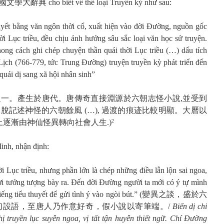
文學大辭典 cho biết về thể loại Truyền kỳ như sau:
thuyết bằng văn ngôn thời cổ, xuất hiện vào đời Đường, nguồn gốc
hời Lục triều, đều chịu ảnh hưởng sâu sắc loại văn học sử truyện.
ong cách ghi chép chuyện thần quái thời Lục triều (…) dấu tích
 Lịch (766-779, tức Trung Đường) truyện truyền kỳ phát triển đến
 quái dị sang xã hội nhân sinh”
裁之一。產生於唐代。唐傳奇直接淵源於六朝志怪小說,並受到
記述神怪的六朝餘風 (…), 過渡的痕迹比較明顯。大曆以
上逐漸由神仙怪異轉向社會人生.)
2
nh, nhận định:
ời Lục triều, nhưng phần lớn là chép những điều lẫn lộn sai ngoa,
lời tưởng tượng bày ra. Đến đời Đường người ta mới có ý tự mình
n tiếng tiểu thuyết để gửi tình ý vào ngòi bút.” (變異之談，盛於六
幻設語，至唐人乃作意好奇，假小說以寄筆端。/
Biến dị chi
hị truyền lục suyễn ngoa, vị tất tận huyễn thiết ngữ.
Chí Đường