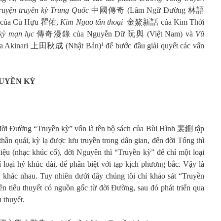
ruyện truyền kỳ Trung Quốc
中國傳奇 (Lâm Ngữ Đường 林語
ủa Cù Hựu 瞿佑,
Kim Ngao tân thoại
金鰲新話 của Kim Thời
kỳ mạn lục
傳奇漫錄 của Nguyễn Dữ 阮與 (Việt Nam) và
Vũ
Akinari 上田秋成 (Nhật Bản)
để bước đầu giải quyết các vấn
1
RUYỀN KỲ
ời Đường “Truyền kỳ” vốn là tên bộ sách của Bùi Hình 裴鉶 tập
thần quái, kỳ lạ được lưu truyền trong dân gian, đến đời Tống thì
điệu (nhạc khúc cổ), đời Nguyên thì “Truyền kỳ” để chỉ một loại
 loại hý khúc dài, để phân biệt với tạp kịch phương bắc. Vậy là
c khác nhau. Tuy nhiên dưới đây chúng tôi chỉ khảo sát “Truyền
hiên tiểu thuyết có nguồn gốc từ đời Đường, sau đó phát triển qua
 thuyết.