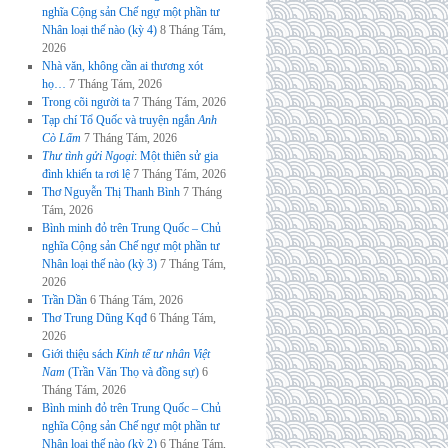
nghĩa Cộng sản Chế ngự một phần tư
Nhân loại thế nào (kỳ 4)
8 Tháng Tám,
2026
Nhà văn, không cần ai thương xót
họ…
7 Tháng Tám, 2026
Trong cõi người ta
7 Tháng Tám, 2026
Tạp chí Tổ Quốc và truyện ngắn
Anh
Cò Lấm
7 Tháng Tám, 2026
Thư tình gửi Ngoại
: Một thiên sử gia
đình khiến ta rơi lệ
7 Tháng Tám, 2026
Thơ Nguyễn Thị Thanh Bình
7 Tháng
Tám, 2026
Bình minh đỏ trên Trung Quốc – Chủ
nghĩa Cộng sản Chế ngự một phần tư
Nhân loại thế nào (kỳ 3)
7 Tháng Tám,
2026
Trần Dần
6 Tháng Tám, 2026
Thơ Trung Dũng Kqđ
6 Tháng Tám,
2026
Giới thiệu sách
Kinh tế tư nhân Việt
Nam
(Trần Văn Thọ và đồng sự)
6
Tháng Tám, 2026
Bình minh đỏ trên Trung Quốc – Chủ
nghĩa Cộng sản Chế ngự một phần tư
Nhân loại thế nào (kỳ 2)
6 Tháng Tám,