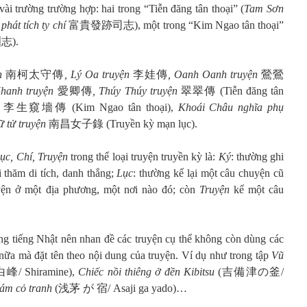
vài trường trường hợp: hai trong “Tiễn đăng tân thoại” (
Tam Sơn
phát tích ty chí
富貴發跡司志), một trong “Kim Ngao tân thoại”
志).
ện
南柯太守傳
, Lý Oa truyện
李娃傳
, Oanh Oanh truyện
鶯鶯
Khanh truyện
愛卿傳
, Thúy Thúy truyện
翠翠傳 (Tiễn đăng tân
n
李生窺墻傳 (Kim Ngao tân thoại),
Khoái Châu nghĩa phụ
 tử truyện
南昌女子錄 (Truyền kỳ mạn lục).
ục, Chí, Truyện
trong thể loại
truyện truyền kỳ là:
Ký
: thường ghi
 thăm di tích, danh thắng;
Lục
: thường kể lại một câu chuyện cũ
uyện ở một địa phương, một nơi nào đó; còn
Truyện
kể một câu
ng tiếng Nhật nên nhan đề các truyện cụ thể không còn dùng các
nữa mà đặt tên theo nội dung của truyện. Ví dụ như trong tập
Vũ
峰/ Shiramine),
Chiếc nồi thiêng ở đền Kibitsu
(吉備津の釜/
đám cỏ tranh
(浅茅 が 宿/ Asaji ga yado)…