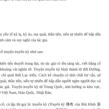
yếu tố kỳ lạ, kỳ ảo, ma quái, thần tiên, siêu tự nhiên để hấp dẫn
nh cảm và suy nghĩ của tác giả.
về truyện truyền kỳ như sau:
iên tiểu thuyết trung đại, do tác giả có tên sáng tác, viết bằng cổ
i khoảng vài nghìn từ. Truyện truyền kỳ hình thành từ đời Đường,
ện chí quái thời Lục triều. Cách kể chuyện có tính chất hư cấu, sử
quái, thần tiên, siêu tự nhiên để hấp dẫn người nghe người đọc và
 tác giả. Truyện truyền kỳ từ Trung Quốc, ảnh hưởng ra khu vực,
ỳ ở Việt Nam, Hàn Quốc, Nhật Bản.
ổ, cả tập thì gọi là: truyền kỳ (
Truyền kỳ
傳奇 của Bùi Hình 裴