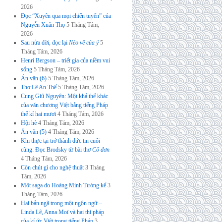
2026
Đọc “Xuyên qua mọi chiến tuyến” của
Nguyễn Xuân Thọ
5 Tháng Tám,
2026
Sau nửa đời, đọc lại
Nẻo về của ý
5
Tháng Tám, 2026
Henri Bergson – triết gia của niềm vui
sống
5 Tháng Tám, 2026
Án văn (6)
5 Tháng Tám, 2026
Thơ Lê An Thế
5 Tháng Tám, 2026
Cung Giũ Nguyên: Một khả thể khác
của văn chương Việt bằng tiếng Pháp
thế kỉ hai mươi
4 Tháng Tám, 2026
Hội hè
4 Tháng Tám, 2026
Án văn (5)
4 Tháng Tám, 2026
Khi thực tại trở thành đức tin cuối
cùng: Đọc Brodsky từ bài thơ
Cô đơn
4 Tháng Tám, 2026
Còn chút gì cho nghệ thuật
3 Tháng
Tám, 2026
Một saga do Hoàng Minh Tường kể
3
Tháng Tám, 2026
Hai bản ngã trong một ngôn ngữ –
Linda Lê, Anna Moï và hai thi pháp
của kí ức Việt trong tiếng Pháp
3