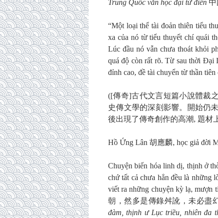
Trung Quốc văn học đại từ điển
中國
“Một loại thể tài đoản thiên tiểu 
xa của nó từ tiểu thuyết chí quái t
Lúc đầu nó vẫn chưa thoát khỏi ph
quá độ còn rất rõ. Từ sau thời Đại
đỉnh cao, đề tài chuyển từ thần tiên
([傳奇]古代文言短篇小說體
史傳文學的深刻影響。開始仍未脫
後出現了傳奇創作的高潮, 題材
Hồ Ứng Lân 胡應麟, học giả đời Mi
Chuyện biến hóa linh dị, thịnh ở th
chứ tất cả chưa hẳn đều là những 
viết ra những chuyện kỳ lạ, mượ
朝，然多是傳錄舛訛，未必盡
đàm, thịnh ư Lục triều, nhiên đa t