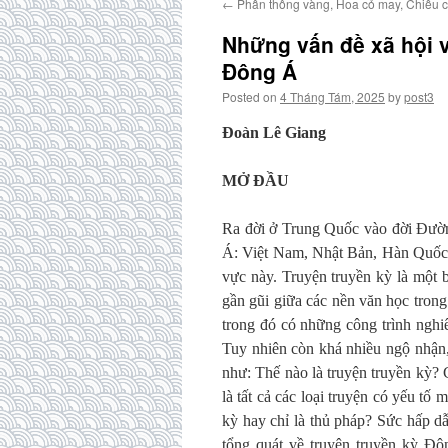
←
Phấn thông vàng, Hoa cỏ may, Chiều 
Những vấn đề xã hội và
Đông Á
Posted on
4 Tháng Tám, 2025
by
post3
Đoàn Lê Giang
MỞ ĐẦU
Ra đời ở Trung Quốc vào đời Đườn
Á: Việt Nam, Nhật Bản, Hàn Quốc v
vực này. Truyện truyền kỳ là một 
gần gũi giữa các nền văn học trong
trong đó có những công trình nghiê
Tuy nhiên còn khá nhiều ngộ nhận,
như: Thế nào là truyện truyền kỳ? 
là tất cả các loại truyện có yếu tố 
kỳ hay chỉ là thủ pháp? Sức hấp dẫn
tổng quát về truyện truyền kỳ Đô