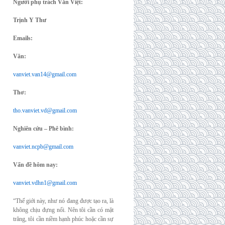
Người phụ trách Văn Việt:
Trịnh Y Thư
Emails:
Văn:
vanviet.van14@gmail.com
Thơ:
tho.vanviet.vd@gmail.com
Nghiên cứu – Phê bình:
vanviet.ncpb@gmail.com
Vấn đề hôm nay:
vanviet.vdhn1@gmail.com
“Thế giới này, như nó đang được tạo ra, là
không chịu đựng nổi. Nên tôi cần có mặt
trăng, tôi cần niềm hạnh phúc hoặc cần sự