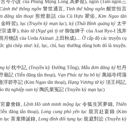
t
古今小說 của Phùng Mộng Long 馮夢龍), ngôn (Tam ngôn三
 Cảnh thế thông ngôn
警世通言
, Tỉnh thế hằng ngôn
醒世恒言
ễn đăng tân thoại
剪燈新話 của Cù Hựu 瞿佑
, Kim Ngao tân
金時習), lục (
Truyền kỳ mạn lục
), ký (
Thái Bình quảng ký
太平
宗遺草), thảo tử (
Ngự già tỳ tử
御伽婢子 của Asai Ryo-I 浅井
雨月物語 của Ueda Akinari 上田秋成)… Ở cấp độ các truyện cụ
hức ghi chép như: ký, lục, chí, hay thường dùng hơn đó là truyện.
ung ký
枕中記
,
(Truyền kỳ Đường Tống),
Mẫu đơn đăng ký
牡丹
記 (Tiễn đăng tân thoại),
Vạn Phúc tự hu bồ ký
萬福寺樗蒲
浮碧亭記 (Kim Ngao tân thoại),
Hạng Vương từ ký
項王祠記
,
ào thị nghiệp oan ký
陶氏業冤記
(Truyền kỳ mạn lục)
水宮慶會錄
, Lệnh Hồ sinh minh mộng lục
令狐生冥夢錄
, Thiên
đăng tân thoại),
Long cung phó yến lục
龍宮赴宴錄 (Kim
ản lục
茶童降誕錄
, Long đình đối tụng lục
龍庭對訟
(Truyền kỳ