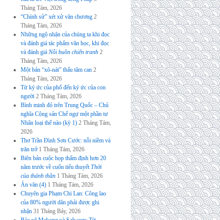
Tháng Tám, 2026
“Chính sử” xét xử văn chương
2
Tháng Tám, 2026
Những ngộ nhận của chúng ta khi đọc
và đánh giá tác phẩm văn học, khi đọc
và đánh giá
Nỗi buồn chiến tranh
2
Tháng Tám, 2026
Một bản “xô-nát” thấu tâm can
2
Tháng Tám, 2026
Từ ký ức của phố đến ký ức của con
người
2 Tháng Tám, 2026
Bình minh đỏ trên Trung Quốc – Chủ
nghĩa Cộng sản Chế ngự một phần tư
Nhân loại thế nào (kỳ 1)
2 Tháng Tám,
2026
Thơ Trần Đình Sơn Cước: nỗi niềm và
trăn trở
1 Tháng Tám, 2026
Biên bản cuộc họp thẩm định hơn 20
năm trước về cuốn tiểu thuyết
Thời
của thánh thần
1 Tháng Tám, 2026
Án văn (4)
1 Tháng Tám, 2026
Chuyên gia Phạm Chi Lan: Công lao
của 80% người dân phải được ghi
nhận
31 Tháng Bảy, 2026