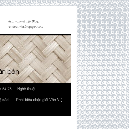
Web: vanviet.info Blog:
vandoanviet.blogspot.com
 54-75
Nghệ thuật
ệ sách
Phát biểu nhận giải Văn Việt