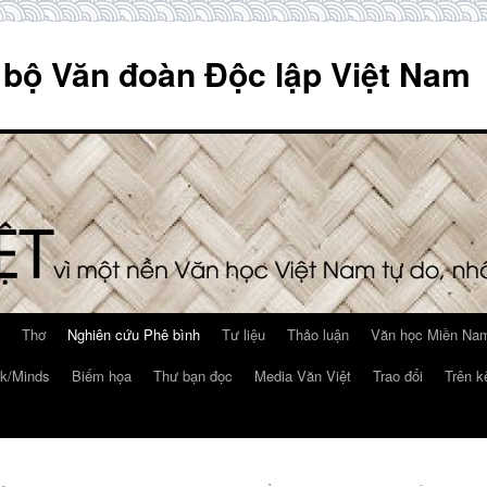
 bộ Văn đoàn Độc lập Việt Nam
Thơ
Nghiên cứu Phê bình
Tư liệu
Thảo luận
Văn học Miền Nam
k/Minds
Biếm họa
Thư bạn đọc
Media Văn Việt
Trao đổi
Trên k