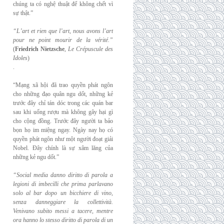
chúng ta có nghệ thuật để không chết vì
sự thật.”
“L’art et rien que l’art, nous avons l’art
pour ne point mourir de la vérité.”
(
Friedrich
Nietzsche
,
Le Crépuscule des
Idoles
)
.
“Mạng xã hội đã trao quyền phát ngôn
cho những đạo quân ngu dốt, những kẻ
trước đây chỉ tán dóc trong các quán bar
sau khi uống rượu mà không gây hại gì
cho cộng đồng. Trước đây người ta bảo
bọn họ im miệng ngay. Ngày nay họ có
quyền phát ngôn như một người đoạt giải
Nobel. Đây chính là sự xâm lăng của
những kẻ ngu dốt.”
“Social media danno diritto di parola a
legioni di imbecilli che prima parlavano
solo al
bar dopo un bicchiere di vino,
senza danneggiare la collettività.
Venivano subito messi a
tacere, mentre
ora hanno lo stesso diritto di parola di un