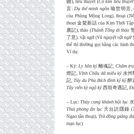
鉶), tiểu thuyết (
Cổ kim tiểu thuyế
言:
Dụ thế minh ngôn
喻世明言
,
của Phùng Mộng Long), thoại (
Ti
thoại
金鰲新話 của Kim Thời Tập 
廣記), thảo (
Thánh Tông di thảo
聖
了意), vật ngữ (
Vũ nguyệt vật ngữ
thể thì thường gọi bằng các hình t
Ví dụ:
– Ký:
Ly hồn ký
離魂記
, Chẩm tr
燈記
, Vĩnh Châu dã miếu ký
永州野廟
記
, Túy du Phù Bích đình ký ký
醉遊
Tây viên kỳ ngộ ký
西垣奇遇記
, Đ
– Lục:
Thủy cung khánh hội lục
Thai phỏng ẩn lục
天台訪隱錄 (Tiễn 
Ngao tân thoại),
Trà đồng giáng đ
mạn lục)