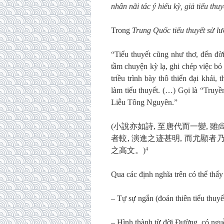
nhân nãi tác ý hiếu kỳ, giả tiểu thuy
Trong
Trung Quốc tiểu thuyết sử l
“Tiểu thuyết cũng như thơ, đến đờ
tầm chuyện kỳ lạ, ghi chép việc bỏ
triều trình bày thô thiển đại khái, 
làm tiểu thuyết. (…) Gọi là “Truy
Liễu Tông Nguyên.”
(小說亦如詩, 至唐代而一變, 
者較, 演進之迹甚明, 而尤顯
之高文。)
4
Qua các định nghĩa trên có thể thấy
– Tự sự ngắn (đoản thiên tiểu thuy
– Hình thành từ đời Đường, có nguồn