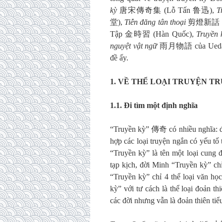
kỳ
唐宋傳奇集 (Lỗ Tấn 鲁迅),
T
堂),
Tiễn đăng tân thoại
剪燈新話 c
Tập 金時習 (Hàn Quốc),
Truyền 
nguyệt vật ngữ
雨月物語 của Ueda 
đề ấy.
1.
VỀ THỂ LOẠI TRUYỆN T
1.1.
Đi tìm một định nghĩa
“Truyền kỳ” 傳奇 có nhiều nghĩa: đ
hợp các loại truyện ngắn có yếu tố 
“Truyền kỳ” là tên một loại cung 
tạp kịch, đời Minh “Truyền kỳ” chỉ
“Truyền kỳ” chỉ 4 thể loại văn họ
kỳ” với tư cách là thể loại đoản t
các đời nhưng vẫn là đoản thiên tiểu