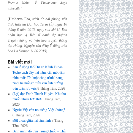
Premio Nobel. È l’invasione
degli
imbecilli.”
(
Umberto Eco
,
trích từ bài phỏng vấn
thực hiện tại Đại học Turin (Ý), ngày 10
tháng 6
năm 2015, ngay sau khi U. Eco
nhận học vị Tiến sĩ danh dự ngành
Truyền thông và
Văn hoá truyền thông
đại chúng. Nguyên văn tiếng Ý đăng trên
báo La Stampa
11.06.2015
)
Bài viết mới
Sau lễ động thổ Dự án Kênh Funan
Techo cách đây hai năm, cần một tầm
nhìn mới: Từ “một công trình” sang
“một hệ thống” thủy văn ảnh hưởng
trên toàn lưu vực
8 Tháng Tám, 2026
(Lại) đọc Đinh Thanh Huyền: Khi thơ
muốn nhiều hơn thơ
8 Tháng Tám,
2026
Người Việt còn nói tiếng Việt không?
8 Tháng Tám, 2026
Đối thoại giữa hai tấm hình
8 Tháng
Tám, 2026
Bình minh đỏ trên Trung Quốc – Chủ