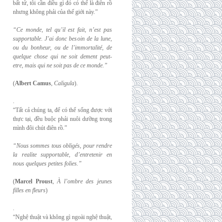
bất tử, tôi cần điều gì đó có thể là điên rồ
nhưng không phải của thế giới này.”
“Ce monde, tel qu’il est fait, n’est pas
supportable. J’ai donc besoin de la lune,
ou du
bonheur, ou de l’immortalité, de
quelque chose qui ne soit dement peut-
etre, mais qui
ne soit pas de ce monde.”
(
Albert Camus
,
Caligula
).
.
“Tất cả chúng ta, để có thể sống được với
thực tại, đều buộc phải nuôi dưỡng trong
mình đôi chút điên rồ.”
“Nous sommes tous obligés, pour rendre
la realite supportable, d’entretenir en
nous
quelques petites folies.”
(
Marcel Proust
,
À l’ombre des jeunes
filles en fleurs
)
.
“Nghệ thuật và không gì ngoài nghệ thuật,