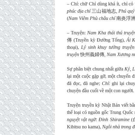
– Chí: chữ Chí dùng khá ít, chỉ có 
phúc địa chí
三山福地志
, Phú quý 
(
Nam Viêm Phù châu chí
南炎浮洲
– Truyện:
Nam Kha thái thú truy
傳
(Truyền kỳ Đường Tống),
Ái 
thoại),
Lý sinh khuy tường truyệ
truyện
快州義婦傳
, Nam Xương nữ
Sự phân biệt chung nhất giữa
Ký, L
lại một cuộc gặp gỡ, một chuyến đi
đã đọc, đã nghe;
Chí
: ghi lại ch
chuyện đầu cuối về một con người.
Truyện truyền kỳ Nhật Bản viết bằ
thể loại có nguồn gốc Trung Quốc 
nguyệt vật ngữ
:
Đỉnh Shiramine
(白
Kibitsu no kama),
Ngôi nhà trong 