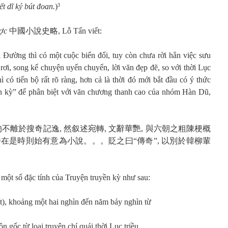
ết dĩ ký bút đoan.
)
3
ược
中國小說史略, Lỗ Tấn viết:
i Đường thì có một cuộc biến đổi, tuy còn chưa rời hẳn việc sưu
 rơi, song kể chuyện uyển chuyển, lời văn đẹp đẽ, so với thời Lục
thì có tiến bộ rất rõ ràng, hơn cả là thời đó mới bắt đầu có ý thức
ền kỳ” để phân biệt với văn chương thanh cao của nhóm Hàn Dũ,
雖尙不離於搜奇記逸, 然叙述宛轉, 文辭華艷, 與六朝之粗陳梗概
者乃在是時則始有意為小說。。。貶之曰“傳奇”, 以別於韓柳輩
 một số đặc tính của Truyện truyền kỳ như sau:
ết), khoảng một hai nghìn đến năm bảy nghìn từ
 gốc từ loại truyện chí quái thời Lục triều