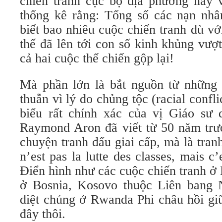
chiến tranh cục bộ địa phương này 
thống kê rằng: Tổng số các nạn nhân
biết bao nhiêu cuộc chiến tranh dù v
thế đã lên tới con số kinh khủng vượ
cả hai cuộc thế chiến gộp lại!
Mà phần lớn là bắt nguồn từ những
thuẫn vì lý do chủng tộc (racial confl
biểu rất chính xác của vị Giáo sư 
Raymond Aron đã viết từ 50 năm trướ
chuyện tranh đấu giai cấp, mà là tra
n’est pas la lutte des classes, mais c’e
Điển hình như các cuộc chiến tranh ở
ở Bosnia, Kosovo thuộc Liên bang
diệt chủng ở Rwanda Phi châu hồi gi
đây thôi.