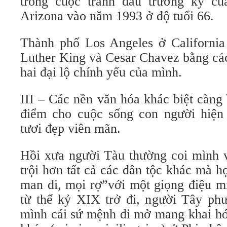
trong cuộc tranh đấu trường kỳ củ
Arizona vào năm 1993 ở độ tuổi 66.
Thành phố Los Angeles ở California
Luther King và Cesar Chavez bằng các
hai đại lộ chính yếu của mình.
III – Các nền văn hóa khác biệt càng
điểm cho cuộc sống con người hiện
tươi đẹp viên mãn.
Hồi xưa người Tàu thường coi mình v
trội hơn tất cả các dân tộc khác mà h
man di, mọi rợ”với một giọng điệu mi
từ thế kỷ XIX trở đi, người Tây ph
mình cái sứ mệnh đi mở mang khai hó