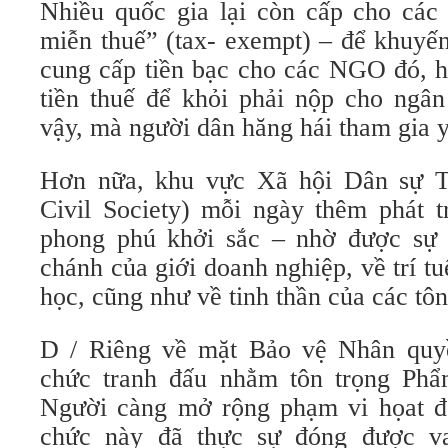
Nhiều quốc gia lại còn cấp cho cá
miễn thuế” (tax- exempt) – để khuyế
cung cấp tiền bạc cho các NGO đó, h
tiền thuế để khỏi phải nộp cho ngâ
vậy, mà người dân hăng hái tham gia
Hơn nữa, khu vực Xã hội Dân sự T
Civil Society) mỗi ngày thêm phát t
phong phú khởi sắc – nhờ được sự h
chánh của giới doanh nghiệp, về trí tu
học, cũng như về tinh thần của các tôn
D / Riêng về mặt Bảo vệ Nhân quyề
chức tranh đấu nhằm tôn trọng Ph
Người càng mở rộng phạm vi họat đ
chức này đã thực sự đóng được va