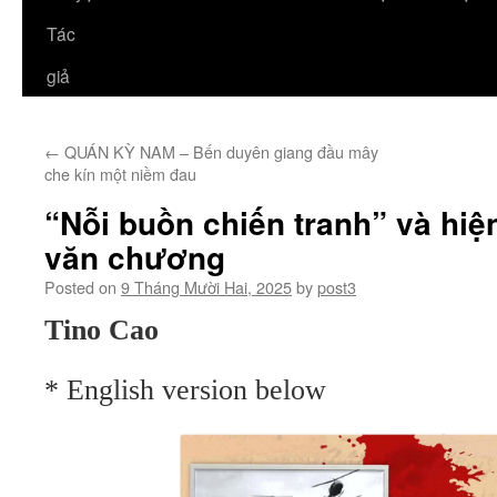
Tác
giả
←
QUÁN KỲ NAM – Bến duyên giang đầu mây
che kín một niềm đau
“Nỗi buồn chiến tranh” và hiệ
văn chương
Posted on
9 Tháng Mười Hai, 2025
by
post3
Tino Cao
* English version below