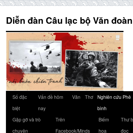
Skip
to
Diễn đàn Câu lạc bộ Văn đoàn
content
Số đặc
Vấn đề hôm
Văn
Thơ
Nghiên cứu Phê
biệt
nay
bình
Gặp gỡ và trò
Trên
Biếm
Thư 
chuyện
Facebook/Minds
họa
đọc