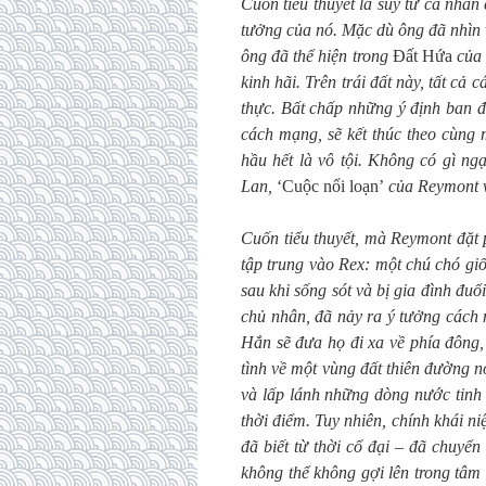
Cuốn tiểu thuyết là suy tư cá nhân
tưởng của nó. Mặc dù ông đã nhìn 
ông đã thể hiện trong
Đất Hứa
của 
kinh hãi. Trên trái đất này, tất cả 
thực. Bất chấp những ý định ban đầ
cách mạng, sẽ kết thúc theo cùng 
hầu hết là vô tội. Không có gì n
Lan,
‘Cuộc nổi loạn’
của Reymont v
Cuốn tiểu thuyết, mà Reymont đặt 
tập trung vào Rex: một chú chó gi
sau khi sống sót và bị gia đình đu
chủ nhân, đã nảy ra ý tưởng cách 
Hắn sẽ đưa họ đi xa về phía đông,
tình về một vùng đất thiên đường 
và lấp lánh những dòng nước tinh 
thời điểm. Tuy nhiên, chính khái n
đã biết từ thời cổ đại – đã chuyể
không thể không gợi lên trong tâm 