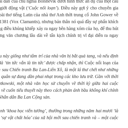
i đản của chủ nghĩa Bolshevik dưới hình thức ẩn dụ của một câu
giới động vật (‘
Cuộc nổi loạn’
). Điều này gợi ý cho chuyên gia
bài thơ tiếng Latin của nhà thơ Anh thời trung cổ John Gower về
 1381 (Vox Clamantis), nhưng bản thân nó quá đầy sự phấn khích
g điều khủng khiếp xảy ra ngay bên hàng xóm của họ, để thu hút
 văn chương lâu dài về tấn kịch chính trị vĩ đại diễn ra ngay
 này giống như tâm trí của nhà văn bị bắt quả tang, và nếu định
 ‘tin tức vẫn là tin tức’ được chấp nhận, thì
Cuộc nổi loạn của
sau Chiến tranh Ba Lan-Liên Xô, là một lá thư chết như những
 quân sự đang dần phai nhạt trong các kho lưu trữ. Gần với thời
tkowski, một nhà văn học sử chuyên về thời kỳ giữa hai cuộc
 về cuốn tiểu thuyết này theo cách phản ánh bầu không khí chính
 Nhân dân Ba Lan Cộng sản.
cảnh ‘khoa học viễn tưởng’, thường trong những năm hai mươi ‘là
sự vật chất hóa’ của xã hội mới sau chiến tranh và – một cuộc