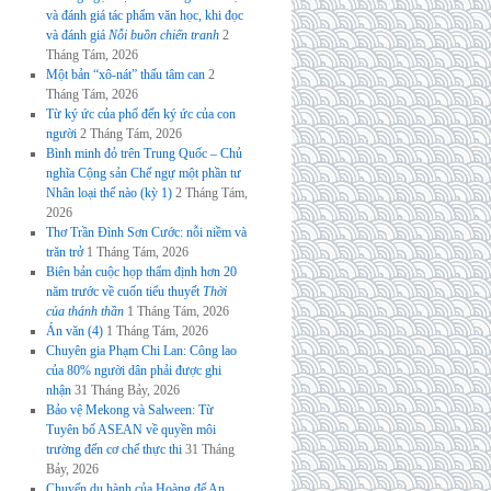
và đánh giá tác phẩm văn học, khi đọc
và đánh giá
Nỗi buồn chiến tranh
2
Tháng Tám, 2026
Một bản “xô-nát” thấu tâm can
2
Tháng Tám, 2026
Từ ký ức của phố đến ký ức của con
người
2 Tháng Tám, 2026
Bình minh đỏ trên Trung Quốc – Chủ
nghĩa Cộng sản Chế ngự một phần tư
Nhân loại thế nào (kỳ 1)
2 Tháng Tám,
2026
Thơ Trần Đình Sơn Cước: nỗi niềm và
trăn trở
1 Tháng Tám, 2026
Biên bản cuộc họp thẩm định hơn 20
năm trước về cuốn tiểu thuyết
Thời
của thánh thần
1 Tháng Tám, 2026
Án văn (4)
1 Tháng Tám, 2026
Chuyên gia Phạm Chi Lan: Công lao
của 80% người dân phải được ghi
nhận
31 Tháng Bảy, 2026
Bảo vệ Mekong và Salween: Từ
Tuyên bố ASEAN về quyền môi
trường đến cơ chế thực thi
31 Tháng
Bảy, 2026
Chuyến du hành của Hoàng đế An