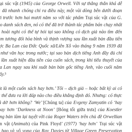
ại súc vật
(1945) của George Orwell. Với sự thẳng thắn khá dễ
na đã nhanh chóng chỉ ra điều này, một vài dòng bên dưới đoạn
i trước hơn hai mươi năm so với tác phẩm
Trại súc vật
của G.
ào danh sách đen, nó có thể đã trở thành tác phẩm bán chạy nhất
ả hoài nghi có thể tự hỏi tại sao không có dịch giả nào tìm đến
 tương đối hòa bình và thịnh vượng sau lần xuất bản đầu tiên
lược Ba Lan của Đức Quốc xã/Liên Xô vào tháng 9 năm 1939 đã
như văn học trong nước; tại sao bản dịch tiếng Anh đầy đủ chỉ
lần xuất hiện đầu tiên của cuốn sách, trong khi tiểu thuyết của
a Lan ngay sau khi xuất bản bản gốc tiếng Anh, vào cuối năm
ấy.
³
ật
là một cuốn sách hay hơn.’ Tôi – dịch giả – hoặc bất kỳ ai có
g thể đưa ra lời đáp nào cho điều khẳng định đó. Nhưng: có thực
và dở hơn không? ‘We’
[Chúng ta]
của Evgeny Zamyatin có ‘hay
hay hơn
‘
Darkness at Noon’
[Bóng tối giữa trưa]
của Koestler
ng bản làm lại tuyệt vời của Roger Waters trên chủ đề Orwellian
n vật (
Animals
) của Pink Floyd’
(1977) ‘hay hơn’
Trại súc vật
bạo và vô vọng của Ray Davies từ Village Green Preservation