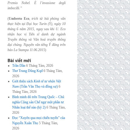
Premio Nobel. È l’invasione
degli
imbecilli.”
(
Umberto Eco
,
trích từ bài phỏng vấn
thực hiện tại Đại học Turin (Ý), ngày 10
tháng 6
năm 2015, ngay sau khi U. Eco
nhận học vị Tiến sĩ danh dự ngành
Truyền thông và
Văn hoá truyền thông
đại chúng. Nguyên văn tiếng Ý đăng trên
báo La Stampa
11.06.2015
)
Bài viết mới
Trần Dần
6 Tháng Tám, 2026
Thơ Trung Dũng Kqđ
6 Tháng Tám,
2026
Giới thiệu sách
Kinh tế tư nhân Việt
Nam
(Trần Văn Thọ và đồng sự)
6
Tháng Tám, 2026
Bình minh đỏ trên Trung Quốc – Chủ
nghĩa Cộng sản Chế ngự một phần tư
Nhân loại thế nào (kỳ 2)
6 Tháng Tám,
2026
Đọc “Xuyên qua mọi chiến tuyến” của
Nguyễn Xuân Thọ
5 Tháng Tám,
2026