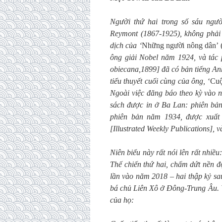
Người thứ hai trong số sáu ngườ
Reymont (1867-1925), không phải
dịch của ‘
Những người nông dân’
ông giải Nobel năm 1924, và tác
obiecana,1899] đã có bản tiếng Anh
tiểu thuyết cuối cùng của ông,
‘Cuộ
Ngoài việc đăng báo theo kỳ vào n
sách được in ở Ba Lan: phiên bản
phiên bản năm 1934, được xuất 
[Illustrated Weekly Publications],
Niên biểu này rất nói lên rất nhiều
Thế chiến thứ hai, chấm dứt nền 
lần vào năm 2018 – hai thập kỷ sa
bá chủ Liên Xô ở Đông-Trung Âu. V
của họ: