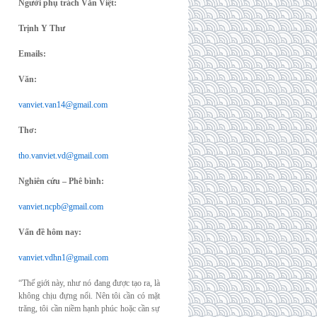
Người phụ trách Văn Việt:
Trịnh Y Thư
Emails:
Văn:
vanviet.van14@gmail.com
Thơ:
tho.vanviet.vd@gmail.com
Nghiên cứu – Phê bình:
vanviet.ncpb@gmail.com
Vấn đề hôm nay:
vanviet.vdhn1@gmail.com
“Thế giới này, như nó đang được tạo ra, là
không chịu đựng nổi. Nên tôi cần có mặt
trăng, tôi cần niềm hạnh phúc hoặc cần sự