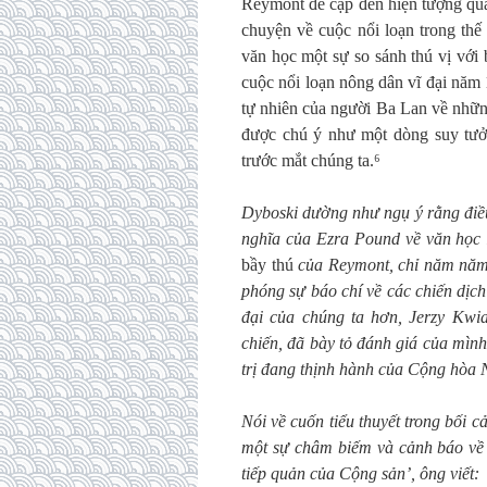
Reymont đề cập đến hiện tượng quá
chuyện về cuộc nổi loạn trong thế 
văn học một sự so sánh thú vị với 
cuộc nổi loạn nông dân vĩ đại năm
tự nhiên của người Ba Lan về nhữn
được chú ý như một dòng suy tưởng
trước mắt chúng ta.⁶
Dyboski dường như ngụ ý rằng điều
nghĩa của Ezra Pound về văn học là
bầy thú
của Reymont, chỉ năm năm 
phóng sự báo chí về các chiến dịch
đại của chúng ta hơn, Jerzy Kwia
chiến, đã bày tỏ đánh giá của mình
trị đang thịnh hành của Cộng hòa
Nói về cuốn tiểu thuyết trong bối 
một sự châm biếm và cảnh báo về ‘
tiếp quản của Cộng sản’, ông viết: