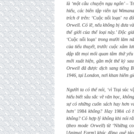
là ‘một câu chuyện ngụ ngôn’ –
Tr
hiểu, các biên tập viên tại Wima
trích ở trên:
‘Cuộc nổi loạn’
ra đờ
Orwell. Có lẽ, nếu không bị đưa v
thế giới của thể loại này.’ Độc gi
‘Cuộc nổi loạn’
trong mười lăm năm
của tiểu thuyết, trước cuộc xâm 
dập tắt mọi mối quan tâm thứ yếu 
mới xuất hiện, gần một thế kỷ sau 
Orwell đã được dịch sang tiếng B
1946, tại London, nơi khan hiếm gi
Người ta có thể nói, ‘vì
Trại súc v
hiểu biết sâu sắc về văn học, khôn
sự có những cuốn sách hay hơn 
hơn’
1984
không? Hay
1984
có 
không? Có hợp lý không khi nói rằ
(
theo mode Orwell
) từ ‘Những co
[
Animal Farm
]
khúc đồng quê táo 