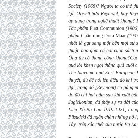
Society (1968)? Người ta có thể t
lại; Orwell hơn Reymont, hay Rey
áp dụng trong nghệ thuật không? 
Tác phẩm
First Communion
(1906)
phẩm
Chân dung Dora Maar
(1937
nhất là gạt sang một bên mọi sự 
thuật, bao gồm cả hai cuốn sách n
Ông ấy có thành công không?Các 
quá lời khen ngợi thành quả cuối c
The Slavonic and East European 
thuyết, đủ để nói lên điều đó khi
đại, trong đó [Reymont] cố gắng mô
do đó chỉ hai năm sau khi xuất bả
Jagiellonian, đã thấy sự ra đời c
Liên Xô-Ba Lan 1919-1921, trong
Piłsudski đã ngăn chặn những nỗ 
Tây ‘trên xác chết của nước Ba Lan