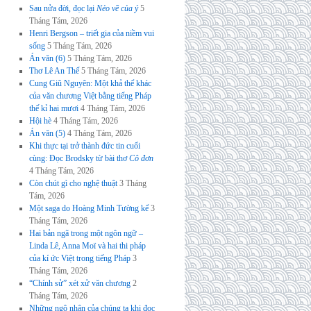
Sau nửa đời, đọc lại
Nẻo về của ý
5
Tháng Tám, 2026
Henri Bergson – triết gia của niềm vui
sống
5 Tháng Tám, 2026
Án văn (6)
5 Tháng Tám, 2026
Thơ Lê An Thế
5 Tháng Tám, 2026
Cung Giũ Nguyên: Một khả thể khác
của văn chương Việt bằng tiếng Pháp
thế kỉ hai mươi
4 Tháng Tám, 2026
Hội hè
4 Tháng Tám, 2026
Án văn (5)
4 Tháng Tám, 2026
Khi thực tại trở thành đức tin cuối
cùng: Đọc Brodsky từ bài thơ
Cô đơn
4 Tháng Tám, 2026
Còn chút gì cho nghệ thuật
3 Tháng
Tám, 2026
Một saga do Hoàng Minh Tường kể
3
Tháng Tám, 2026
Hai bản ngã trong một ngôn ngữ –
Linda Lê, Anna Moï và hai thi pháp
của kí ức Việt trong tiếng Pháp
3
Tháng Tám, 2026
“Chính sử” xét xử văn chương
2
Tháng Tám, 2026
Những ngộ nhận của chúng ta khi đọc