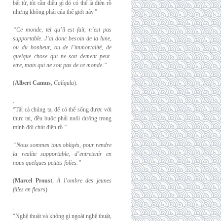
bất tử, tôi cần điều gì đó có thể là điên rồ
nhưng không phải của thế giới này.”
“Ce monde, tel qu’il est fait, n’est pas
supportable. J’ai donc besoin de la lune,
ou du
bonheur, ou de l’immortalité, de
quelque chose qui ne soit dement peut-
etre, mais qui
ne soit pas de ce monde.”
(
Albert Camus
,
Caligula
).
.
“Tất cả chúng ta, để có thể sống được với
thực tại, đều buộc phải nuôi dưỡng trong
mình đôi chút điên rồ.”
“Nous sommes tous obligés, pour rendre
la realite supportable, d’entretenir en
nous
quelques petites folies.”
(
Marcel Proust
,
À l’ombre des jeunes
filles en fleurs
)
.
“Nghệ thuật và không gì ngoài nghệ thuật,