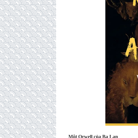
Một Orwell của Ba Lan