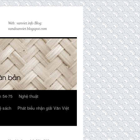
Web: vanviet.info Blog:
vandoanviet.blogspot.com
 54-75
Nghệ thuật
ệ sách
Phát biểu nhận giải Văn Việt