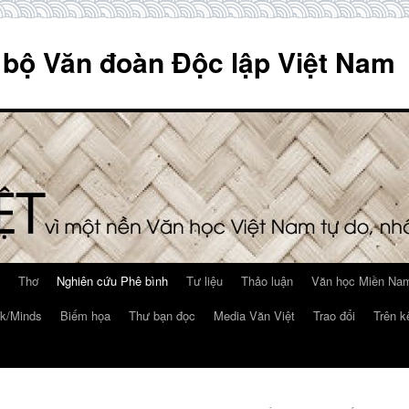
 bộ Văn đoàn Độc lập Việt Nam
Thơ
Nghiên cứu Phê bình
Tư liệu
Thảo luận
Văn học Miền Nam
k/Minds
Biếm họa
Thư bạn đọc
Media Văn Việt
Trao đổi
Trên k