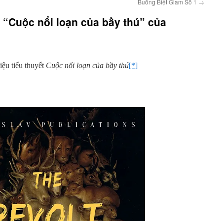
Buồng Biệt Giam Số 1
→
n “Cuộc nổi loạn của bầy thú” của
thiệu tiểu thuyết
Cuộc nổi loạn của bầy thú
[*]