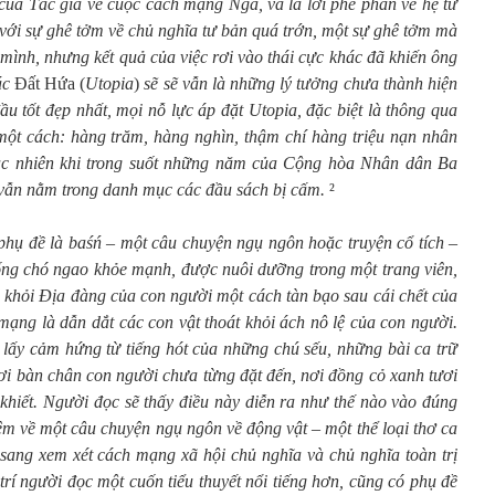
 của Tác giả về cuộc cách mạng Nga, và là lời phê phán về hệ tư
với sự ghê tởm về chủ nghĩa tư bản quá trớn, một sự ghê tởm mà
mình, nhưng kết quả của việc rơi vào thái cực khác đã khiến ông
các
Đất Hứa
(
Utopia
)
sẽ
sẽ vẫn là những lý tưởng chưa thành hiện
u tốt đẹp nhất, mọi nỗ lực áp đặt Utopia, đặc biệt là thông qua
một cách: hàng trăm, hàng nghìn, thậm chí hàng triệu nạn nhân
gạc nhiên khi trong suốt những năm của Cộng hòa Nhân dân Ba
ẫn nằm trong danh mục các đầu sách bị cấm.
²
phụ đề là baśń – một câu chuyện ngụ ngôn hoặc truyện cổ tích –
ống chó ngao khỏe mạnh, được nuôi dưỡng trong một trang viên,
ổi khỏi Địa đàng của con người một cách tàn bạo sau cái chết của
mạng là dẫn dắt các con vật thoát khỏi ách nô lệ của con người.
 lấy cảm hứng từ tiếng hót của những chú sếu, những bài ca trữ
nơi bàn chân con người chưa từng đặt đến, nơi đồng cỏ xanh tươi
khiết. Người đọc sẽ thấy điều này diễn ra như thế nào vào đúng
iệm về một câu chuyện ngụ ngôn về động vật – một thể loại thơ ca
n sang xem xét cách mạng xã hội chủ nghĩa và chủ nghĩa toàn trị
trí người đọc một cuốn tiểu thuyết nổi tiếng hơn, cũng có phụ đề