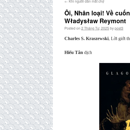
←
Khi người dân mất chợ
Ôi, Nhân loại! Về cuố
Władysław Reymont
Posted on
2 Tháng Tư, 2025
by
post3
Charles S. Kraszewski
, Lời giới 
Hiếu Tân
dịch