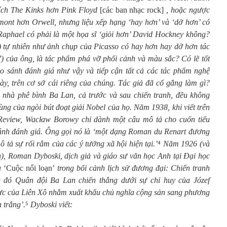
hích The Kinks hơn Pink Floyd
[các ban nhạc rock]
, hoặc ngược
mont hơn Orwell, nhưng liệu xếp hạng ‘hay hơn’ và ‘dở hơn’ có
Raphael có phải là một họa sĩ ‘giỏi hơn’ David Hockney không?
 tự nhiên như ảnh chụp của Picasso có hay hơn hay dở hơn tác
) của ông, là tác phẩm phá vỡ phối cảnh và màu sắc? Có lẽ tốt
so sánh đánh giá như vậy và tiếp cận tất cả các tác phẩm nghệ
ày, trên cơ sở cái riêng của chúng. Tác giả đã cố gắng làm gì?
nhà phê bình Ba Lan, cả trước và sau chiến tranh, đều không
ùng của ngòi bút đoạt giải Nobel của họ. Năm 1938, khi viết trên
Review, Wacław Borowy chỉ dành một câu mô tả cho cuốn tiểu
 tránh đánh giá. Ông gọi nó là ‘một dạng Roman du Renart đương
 tả sự rối rắm của các ý tưởng xã hội hiện tại.’
⁴
Năm 1926 (và
n), Roman Dyboski, dịch giả và giáo sư văn học Anh tại Đại học
ủa
‘Cuộc nổi loạn’
trong bối cảnh lịch sử đương đại: Chiến tranh
 đó Quân đội Ba Lan chiến thắng dưới sự chỉ huy của Józef
lực của Liên Xô nhằm xuất khẩu chủ nghĩa cộng sản sang phương
 trắng’.
⁵
Dyboski viết: