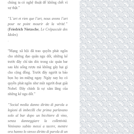
chúng ta có nghệ thuật để không chết vì
sự thật.”
“L’art et rien que l’art, nous avons l’art
pour ne point mourir de la vérité.”
(
Friedrich
Nietzsche
,
Le Crépuscule des
Idoles
)
.
“Mạng xã hội đã trao quyền phát ngôn
cho những đạo quân ngu dốt, những kẻ
trước đây chỉ tán dóc trong các quán bar
sau khi uống rượu mà không gây hại gì
cho cộng đồng. Trước đây người ta bảo
bọn họ im miệng ngay. Ngày nay họ có
quyền phát ngôn như một người đoạt giải
Nobel. Đây chính là sự xâm lăng của
những kẻ ngu dốt.”
“Social media danno diritto di parola a
legioni di imbecilli che prima parlavano
solo al
bar dopo un bicchiere di vino,
senza danneggiare la collettività.
Venivano subito messi a
tacere, mentre
ora hanno lo stesso diritto di parola di un