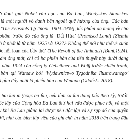
i đoạt giải Nobel văn học của Ba Lan, Władysław Stanisław
 là một người vô danh bên ngoài quê hương của ông. Các bản
(
‘The Peasants’
)
[Chłopi, 1904-1909], tác phẩm đã mang về cho
 phẩm trước đó của ông là
‘Đất Hứa’ (
Promised Land
)
[Ziemia
 ít nhất là từ năm 1925 và 1927.
¹
Không thể nói như thế về cuốn
c nổi loạn của bầy thú’ (
The Revolt of the Animals
)
[Bunt,1924].
ăm ông mất, chỉ có ba phiên bản của tiểu thuyết này dưới dạng
 năm 1924 của công ty Gebethner and Wolff trước chiến tranh,
bản tại Warsaw bởi ‘Wydawnictwo Tygodnika Ilustrowanego’
 và gần đây nhất là phiên bản của Wimana (Gdańsk: 2018).
: hai lần in (hoặc ba lần, nếu tính cả lần đăng báo theo kỳ) trước
độc lập của Cộng hòa Ba Lan thứ hai vừa được phục hồi, và một
u khi Ba Lan giành lại được nền độc lập và sự sụp đổ của quyền
ì, như các biên tập viên của ghi chú in năm 2018 trên trang đầu