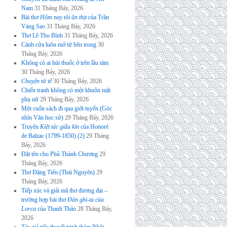
Nam
31 Tháng Bảy, 2026
Bài thơ
Hôm nay tôi ăn thịt
của Trần
Vàng Sao
31 Tháng Bảy, 2026
Thơ Lê Thọ Bình
31 Tháng Bảy, 2026
Cánh cửa luôn mở từ bên trong
30
Tháng Bảy, 2026
Không có ai hút thuốc ở trên lầu tám
30 Tháng Bảy, 2026
Chuyện tử tế
30 Tháng Bảy, 2026
Chiến tranh không có một khuôn mặt
phụ nữ
29 Tháng Bảy, 2026
Một cuốn sách đi qua giới tuyến (Góc
nhìn Văn học sử)
29 Tháng Bảy, 2026
Truyện
Kiệt tác giấu kín
của Honoré
de Balzac (1799-1850) (2)
29 Tháng
Bảy, 2026
Đặt tên cho Phủ Thành Chương
29
Tháng Bảy, 2026
Thơ Đặng Tiến (Thái Nguyên)
29
Tháng Bảy, 2026
Tiếp xúc và giải mã thơ đương đại –
trường hợp bài thơ
Đàn ghi-ta của
Lorca
của Thanh Thảo
28 Tháng Bảy,
2026