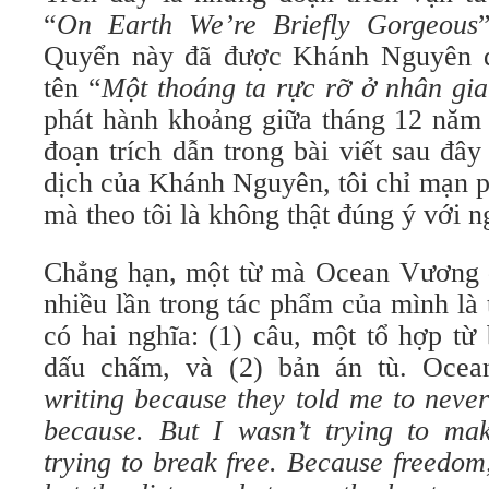
“
On Earth We’re Briefly Gorgeous
Quyển này đã được Khánh Nguyên dị
tên “
Một thoáng ta rực rỡ ở nhân gi
phát hành khoảng giữa tháng 12 năm 
đoạn trích dẫn trong bài viết sau đây
dịch của Khánh Nguyên, tôi chỉ mạn ph
mà theo tôi là không thật đúng ý với 
Chẳng hạn, một từ mà Ocean Vương du
nhiều lần trong tác phẩm của mình là
có hai nghĩa: (1) câu, một tổ hợp từ
dấu chấm, và (2) bản án tù. Oce
writing because they told me to never
because. But I wasn’t trying to m
trying to break free. Because freedom,