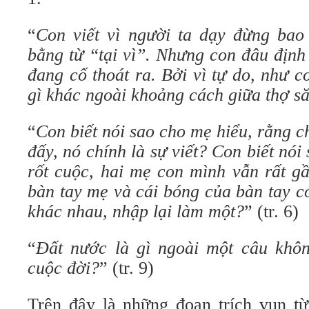
“
Con viết vì người ta dạy đừng bao
bằng từ “tại vì”. Nhưng con đâu địn
đang cố thoát ra. Bởi vì tự do, như 
gì khác ngoài khoảng cách giữa thợ s
“
Con biết nói sao cho mẹ hiểu, rằng 
đấy, nó chính là sự viết? Con biết nó
rốt cuộc, hai mẹ con mình vẫn rất gầ
bàn tay mẹ và cái bóng của bàn tay c
khác nhau, nhập lại làm một?
” (tr. 6)
“
Đất nước là gì ngoài một câu khôn
cuộc đời?
” (tr. 9)
Trên đây là những đoạn trích vụn tư