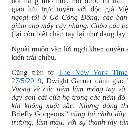
nói năng nhỏ nhẹ, nói được cả hai th
giao lưu trực tuyến với độc giả Việ
ngoại tôi ở Gò Công Đông, các bạn
giùm cho mấy cây nhang. Chào các ba
(lại còn biết chắp tay lại như đang lạy
Ngoài muôn vàn lời ngợi khen quyển sa
kiến trái chiều.
Cũng trên tờ
The New York Times 
27/5/2019
, Dwight Garner đánh giá: 
Vuong về các tiệm làm móng tay và
dạy con cái của họ trong các tiệm đo
khi không xuất sắc. Nhưng đồng thơ
Briefly Gorgeous
” cũng lại chứa đầy
trương, làm màu, với sự thanh tẩy t