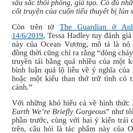
sâu sắc thổi phồng, giả tạo. Có đủ n
cốt truyện của cuốn tiểu thuyết bị lún
Còn trên tờ
The Guardian ở Anh
14/6/2019
, Tessa Hadley tuy đánh giá 
này của Ocean Vương, mô tả là no
đồng thời cũng chỉ ra rằng “dòng c
truyền tải bằng quá nhiều của một ki
bình luận quá lộ liễu về ý nghĩa củ
hoặc một kiểu than thở trữ tình có 
cảnh.”
Với những khó hiểu cả về hình thức
Earth We’re Briefly Gorgeous
” như tôi
phần trước, cùng với hai ý kiến trái
trên, câu hỏi là tác phẩm này củ