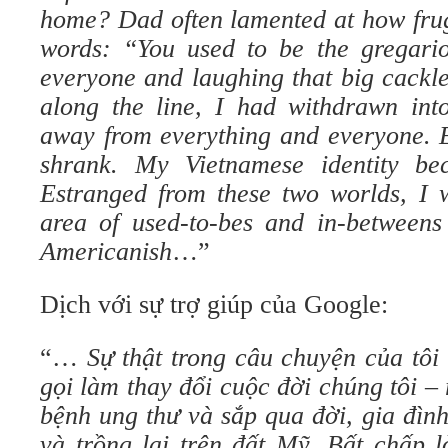
home? Dad often lamented at how fru
words: “You used to be the gregario
everyone and laughing that big cack
along the line, I had withdrawn into
away from everything and everyone. 
shrank. My Vietnamese identity be
Estranged from these two worlds, I 
area of used-to-bes and in-betweens
Americanish
…”
Dịch với sự trợ giúp của Google:
“…
Sự thật trong câu chuyện của tôi
gọi làm thay đổi cuộc đời chúng tôi – 
bệnh ung thư và sắp qua đời, gia đình
và trồng lại trên đất Mỹ. Bất chấp 