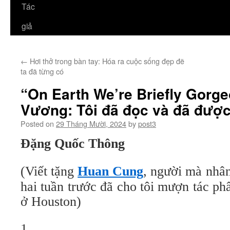
Tác
giả
←
Hơi thở trong bàn tay: Hóa ra cuộc sống đẹp đẽ
ta đã từng có
“On Earth We’re Briefly Gorg
Vương: Tôi đã đọc và đã đượ
Posted on
29 Tháng Mười, 2024
by
post3
Đặng Quốc Thông
(Viết tặng
Huan Cung
, người mà nhân
hai tuần trước đã cho tôi mượn tác ph
ở Houston)
1.