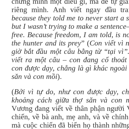
chứng minh một điều gì, mà để tự giả
riêng mình. Anh viết ngay đầu tr
because they told me to never start a 
but I wasn’t trying to make a sentence
free. Because freedom, I am told, is n
the hunter and its prey
” (
Con viết vì 
giờ bắt đầu một câu bằng từ “tại vi
viết ra một câu – con đang cố thoát 
con được dạy, chẳng là gì khác ngoài
săn và con mồi
).
(
Bởi vì tự do, như con được dạy, ch
khoảng cách giữa thợ săn và con 
Vương đang viết về thân phận người V
chiến, về bà anh, mẹ anh, và về chí
mà cuộc chiến đã biến họ thành những