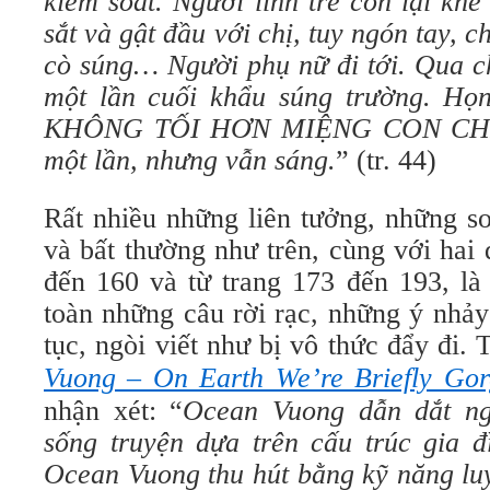
kiểm soát. Người lính trẻ còn lại k
sắt và gật đầu với chị, tuy ngón tay, c
cò súng… Người phụ nữ đi tới. Qua ch
một lần cuối khẩu súng trường. Họn
KHÔNG TỐI HƠN MIỆNG CON CHỊ
một lần, nhưng vẫn sáng.
” (tr. 44)
Rất nhiều những liên tưởng, những so 
và bất thường như trên, cùng với hai 
đến 160 và từ trang 173 đến 193, là
toàn những câu rời rạc, những ý nhả
tục, ngòi viết như bị vô thức đẩy đi. 
Vuong – On Earth We’re Briefly Gor
nhận xét: “
Ocean Vuong dẫn dắt n
sống truyện dựa trên cấu trúc gia đ
Ocean Vuong thu hút bằng kỹ năng luy