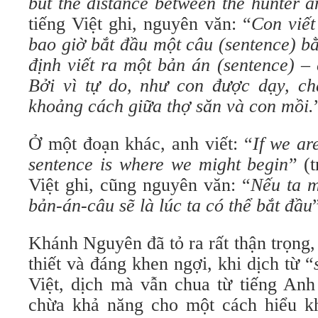
but the distance between the hunter a
tiếng Việt ghi, nguyên văn: “
Con viết
bao giờ bắt đầu một câu (sentence) b
định viết ra một bản án (sentence) –
Bởi vì tự do, như con được dạy, ch
khoảng cách giữa thợ săn và con mồi.
Ở một đoạn khác, anh viết: “
If we ar
sentence is where we might begin
” (t
Việt ghi, cũng nguyên văn: “
Nếu ta m
bản-án-câu sẽ là lúc ta có thể bắt đầu
Khánh Nguyên đã tỏ ra rất thận trọng, 
thiết và đáng khen ngợi, khi dịch từ “
Việt, dịch mà vẫn chua từ tiếng An
chừa khả năng cho một cách hiểu k