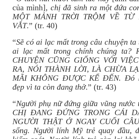
của mình]
,
chị đã sinh ra một đứa co
MỘT MẢNH TRỜI TRỘM VỀ TƯ
VẮT
.” (tr. 40)
“
Sẽ có ai lạc mất trong câu chuyện ta
ai lạc mất trong chính chúng ta?
CHUYỆN CŨNG GIỐNG VỚI VIỆC
RA, NÓI THÀNH LỜI, LÀ CHỪA L
MÃI KHÔNG ĐƯỢC KỂ ĐẾN. Đó l
đẹp vì ta còn đang thở
.” (tr. 43)
“
Người phụ nữ đứng giữa vũng nước t
CHỊ ĐANG ĐỨNG TRONG CÁI D
NGƯỜI THẬT Ở NGAY CUỐI CÂU 
sống. Người lính Mỹ trẻ quay đầu, đ