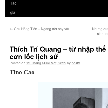
Tác
giả
←
Chu Hồng Tiến – Ngang trời bay vội
Những đườ
sinh t
Thích Trí Quang – từ nhập thế
cơn lốc lịch sử
Posted on
12 Tháng Mười Một, 2025
by
post3
Tino Cao