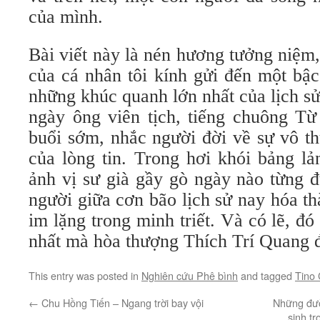
của mình.
Bài viết này là nén hương tưởng niệm, 
của cá nhân tôi kính gửi đến một bậc
những khúc quanh lớn nhất của lịch s
ngày ông viên tịch, tiếng chuông T
buổi sớm, nhắc người đời về sự vô t
của lòng tin. Trong hơi khói bảng lả
ảnh vị sư già gầy gò ngày nào từng 
người giữa cơn bão lịch sử nay hóa t
im lặng trong minh triết. Và có lẽ, đó
nhất mà hòa thượng Thích Trí Quang để
This entry was posted in
Nghiên cứu Phê bình
and tagged
Tino
←
Chu Hồng Tiến – Ngang trời bay vội
Những đườ
sinh t