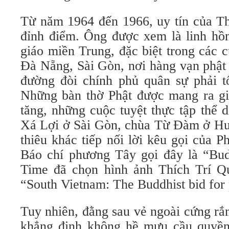
Từ năm 1964 đến 1966, uy tín của Th
đỉnh điểm. Ông được xem là linh hồn
giáo miền Trung, đặc biệt trong các c
Đà Nẵng, Sài Gòn, nơi hàng vạn phật 
đường đòi chính phủ quân sự phải t
Những bàn thờ Phật được mang ra g
tăng, những cuộc tuyệt thực tập thể 
Xá Lợi ở Sài Gòn, chùa Từ Đàm ở Huế
thiêu khác tiếp nối lời kêu gọi của P
Báo chí phương Tây gọi đây là “Budd
Time đã chọn hình ảnh Thích Trí Qu
“South Vietnam: The Buddhist bid for
Tuy nhiên, đằng sau vẻ ngoài cứng rắ
khẳng định không hề mưu cầu quyền 