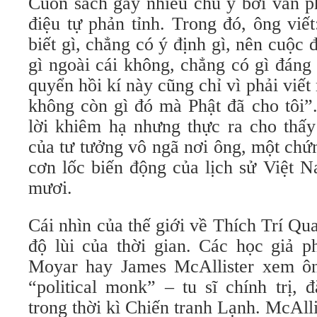
Cuốn sách gây nhiều chú ý bởi văn p
điệu tự phản tỉnh. Trong đó, ông viế
biết gì, chẳng có ý định gì, nên cuộc 
gì ngoài cái không, chẳng có gì đáng
quyển hồi kí này cũng chỉ vì phải viết 
không còn gì đó mà Phật đã cho tôi”
lời khiêm hạ nhưng thực ra cho thấy
của tư tưởng vô ngã nơi ông, một chứ
cơn lốc biến động của lịch sử Việt N
mươi.
Cái nhìn của thế giới về Thích Trí Qu
độ lùi của thời gian. Các học giả
Moyar hay James McAllister xem ô
“political monk” – tu sĩ chính trị,
trong thời kì Chiến tranh Lạnh. McAlli