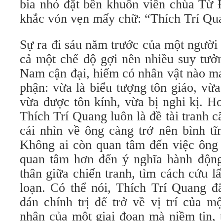
bia nhỏ đặt bên khuôn viên chùa Từ 
khắc vỏn vẹn mấy chữ: “Thích Trí Qu
Sự ra đi sáu năm trước của một người
cả một chế độ gợi nên nhiều suy tưởn
Nam cận đại, hiếm có nhân vật nào ma
phận: vừa là biểu tượng tôn giáo, vừa 
vừa được tôn kính, vừa bị nghi kị. Hơ
Thích Trí Quang luôn là đề tài tranh c
cái nhìn về ông càng trở nên bình t
Không ai còn quan tâm đến việc ông 
quan tâm hơn đến ý nghĩa hành độn
thân giữa chiến tranh, tìm cách cứu l
loạn. Có thể nói, Thích Trí Quang đ
dán chính trị để trở về vị trí của 
nhân của một giai đoạn mà niềm tin,