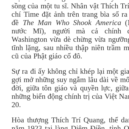
sồng của một tu sĩ. Nhân vật Thích T
chí Time đặt ảnh trên trang bìa số r
đề
The Man Who Shook America
(N
nước Mĩ), người mà cả chính 
Washington vừa dè chừng vừa ngưỡng 
tĩnh lặng, sau nhiều thập niên trầm 
cũ của Phật giáo cố đô.
Sự ra đi ấy không chỉ khép lại một gi
gợi mở những suy ngẫm lâu dài về mố
đời, giữa tôn giáo và quyền lực, giữa
những biến động chính trị của Việt Na
20.
Hòa thượng Thích Trí Quang, thế d
năm 1923 tại làng Diêm Điền, tỉnh Q