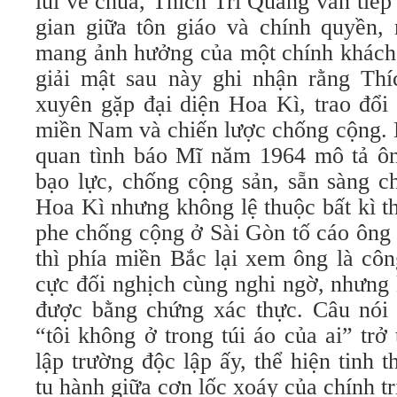
lui về chùa, Thích Trí Quang vẫn tiếp 
gian giữa tôn giáo và chính quyền, 
mang ảnh hưởng của một chính khách.
giải mật sau này ghi nhận rằng Th
xuyên gặp đại diện Hoa Kì, trao đổi 
miền Nam và chiến lược chống cộng. 
quan tình báo Mĩ năm 1964 mô tả ôn
bạo lực, chống cộng sản, sẵn sàng c
Hoa Kì nhưng không lệ thuộc bất kì t
phe chống cộng ở Sài Gòn tố cáo ông 
thì phía miền Bắc lại xem ông là cô
cực đối nghịch cùng nghi ngờ, nhưng
được bằng chứng xác thực. Câu nói
“tôi không ở trong túi áo của ai” tr
lập trường độc lập ấy, thể hiện tinh t
tu hành giữa cơn lốc xoáy của chính tr