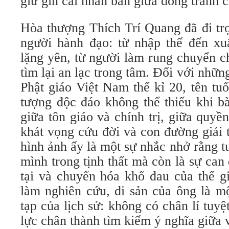
giữ gìn cái nhân bản giữa dòng tranh 
Hòa thượng Thích Trí Quang đã đi tr
người hành đạo: từ nhập thế đến xuấ
lặng yên, từ người làm rung chuyển c
tìm lại an lạc trong tâm. Đối với nhữn
Phật giáo Việt Nam thế kỉ 20, tên tu
tượng độc đáo không thể thiếu khi b
giữa tôn giáo và chính trị, giữa quyề
khát vọng cứu đời và con đường giải t
hình ảnh ấy là một sự nhắc nhở rằng t
mình trong tịnh thất mà còn là sự can
tại và chuyển hóa khổ đau của thế g
làm nghiên cứu, di sản của ông là m
tạp của lịch sử: không có chân lí tuyệ
lực chân thành tìm kiếm ý nghĩa giữa 