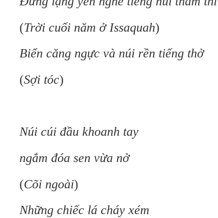
Đứng lặng yên nghe tiếng núi thầm thì
(
Trời cuối năm ở Issaquah
)
Biển căng ngực và núi rền tiếng thở
(
Sợi tóc
)
Núi cúi đầu khoanh tay
ngắm đóa sen vừa nở
(
Cõi ngoài
)
Những chiếc lá cháy xém