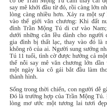
cô bé Trần Mộng Tú cảm thấy cái đẹ
say mê khởi đầu từ đó, rồi càng lớn n
lòng càng nhiều hơn. Xảy ra một sự 
vào thế giới văn chương: Khi đất nư
đình Trần Mộng Tú di cư vào Nam; 
dưới những căn lều dành cho người d
gia đình bị thất lạc, thay vào đó là
không rõ của ai. Người sung sướng nh
Tú 11 tuổi, tình cờ được hưởng cả mộ
thế nỗi say mê văn chương lớn dần v
một ngày kia cô gái bắt đầu làm th
thành hình.
Sống trong thời chiến, con người dễ 
Đó là trường hợp của Trần Mộng Tú. 
lòng mơ ước một tương lai tươi đẹp,