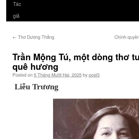
Tác
giả
←
Thơ Dương Thắng
Chính quyền
Trần Mộng Tú, một dòng thơ t
quê hương
Posted on
5 Tháng Mười Hai, 2025
by
post3
Liễu Trương