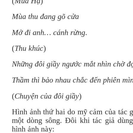
(
Mùa Hạ
)
Mùa thu đang gõ cửa
Mở đi anh… cánh rừng
.
(
Thu
k
húc
)
Những đôi giầy ngước mắt nhìn chờ đ
Thầm thì bảo nhau chắc đến phiên mì
(
Chuyện của đôi giầy
)
Hình ảnh thứ hai do mỹ cảm của tác g
một dòng sông. Đôi khi tác giả dùng
hình ảnh này: