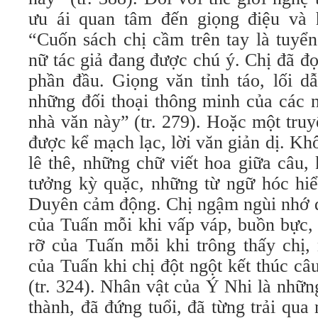
ưu ái quan tâm đến giọng điệu và 
“Cuốn sách chị cầm trên tay là tuyể
nữ tác giả đang được chú ý. Chị đã đ
phần đầu. Giọng văn tỉnh táo, lối d
những đối thoại thông minh của các n
nhà văn này” (tr. 279). Hoặc một tru
được kể mạch lạc, lời văn giản dị. K
lê thê, những chữ viết hoa giữa câu,
tưởng kỳ quặc, những từ ngữ hóc hi
Duyên cảm động. Chị ngậm ngùi nhớ đ
của Tuấn mỗi khi vấp váp, buồn bực,
rỡ của Tuấn mỗi khi trông thấy chị,
của Tuấn khi chị đột ngột kết thúc câ
(tr. 324). Nhân vật của Ý Nhi là nhữ
thành, đã đứng tuổi, đã từng trải qu