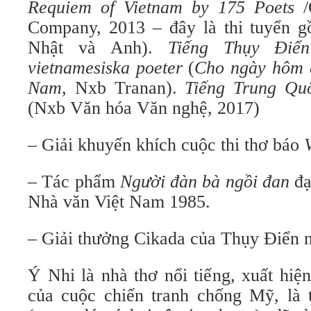
Requiem of Vietnam by 175 Poets
/
Company, 2013 – đây là thi tuyển gồ
Nhật và Anh).
Tiếng Thụy
Điển
vietnamesiska poeter
(
Cho ngày hôm q
Nam
, Nxb Tranan).
Tiếng Trung Qu
(Nxb Văn hóa Văn nghệ, 2017)
– Giải khuyến khích cuộc thi thơ báo
– Tác phẩm
Người đàn bà ngồi đan
đạ
Nhà văn Việt Nam 1985.
– Giải thưởng Cikada của Thụy Điển 
Ý Nhi là nhà thơ nổi tiếng, xuất hi
của cuộc chiến tranh chống Mỹ, là t