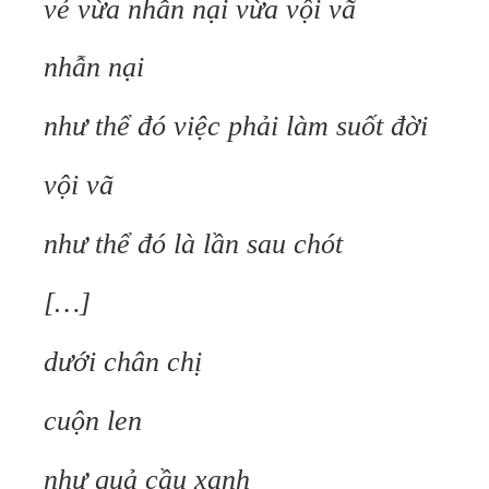
vẻ vừa nhẫn nại
vừa vội vã
nhẫn nại
như thể đó việc phải làm suốt đời
vội vã
như thể đó là lần sau chót
[…]
dưới chân chị
cuộn len
như quả cầu xanh