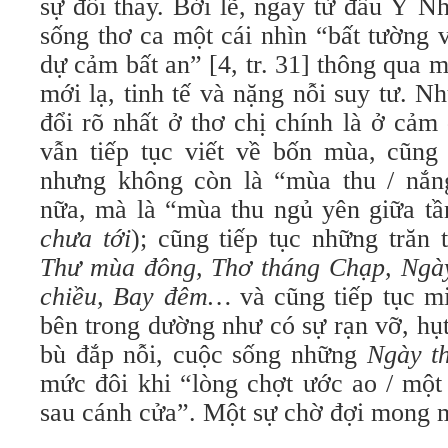
sự đổi thay. Bởi lẽ, ngay từ đầu Ý N
sống thơ ca một cái nhìn “bất tường 
dự cảm bất an” [4, tr. 31] thông qua 
mới lạ, tinh tế và nặng nỗi suy tư. 
đổi rõ nhất ở thơ chị chính là ở cảm
vẫn tiếp tục viết về bốn mùa, cũng 
nhưng không còn là “mùa thu / nắ
nữa, mà là “mùa thu ngủ yên giữa tầ
chưa tới
); cũng tiếp tục những trăn 
Thư mùa đông, Thơ tháng Chạp, Ngày
chiều, Bay đêm…
và cũng tiếp tục m
bên trong dường như có sự rạn vỡ, hụ
bù đắp nỗi, cuộc sống những
Ngày t
mức đôi khi “lòng chợt ước ao / một 
sau cánh cửa”. Một sự chờ đợi mong 