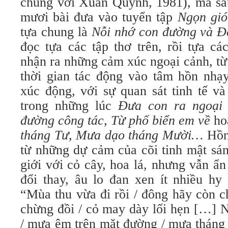
chung với Xuân Quỳnh, 1981), mà sau
mươi bài đưa vào tuyển tập
Ngọn gi
tựa chung là
Nỗi nhớ con đường và Đ
đọc tựa các tập thơ trên, rồi tựa cá
nhận ra những cảm xúc ngoại cảnh, từ
thời gian tác động vào tâm hồn nhạy
xúc động, với sự quan sát tinh tế v
trong những lúc
Đưa con ra ngoại ô
đường công tác, Từ phố biển em về
h
tháng Tư, Mưa dạo tháng Mười…
Hồn 
từ những dự cảm của cõi tinh mật sán
giới với cỏ cây, hoa lá, nhưng vẫn ẩ
đổi thay, âu lo đan xen ít nhiều hy
“Mùa thu vừa đi rồi / đông hãy còn c
chừng đồi / cỏ may dày lối hẹn […] 
/ mưa êm trên mặt đường / mưa tháng