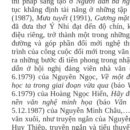
thi pháp sáng tạo ở
Người đàn bà n
tục khẳng định tài năng ở những tậ
(1987),
Mưa tuyết
(1991),
Gương mặ
đã đưa thơ Ý Nhi đạt đến độ chín, 
điệu riêng, trở thành một trong nhữn
đường và góp phần đổi mới nghệ thuậ
trình của công cuộc đổi mới trong văn
ra những bước đi tiên phong trong nh
dẫn
ở hội nghị đảng viên nhà văn 
6.1979) của Nguyên Ngọc,
Về một đ
học ta trong giai đoạn vừa qua
(báo
6.1979) của Hoàng Ngọc Hiến,
Hãy đọ
nền văn nghệ minh họa
(báo
Văn
5.12.1987) của Nguyễn Minh Châu,… 
văn xuôi, như truyện ngắn của Nguy
Huy Thiệp, truyện ngắn và tiểu thuy