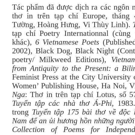
Tác phẩm đã được dịch ra các ngôn 
thơ in trên tạp chí Europe, tháng
Tường, Hoàng Hưng, Vi Thùy Linh).
tạp chí Poetry Internationnal (cùn
khác),
6 Vietnamese Poets
(Published
2002), Black Dog, Black Night (Con
poetry/ Milkweed Editions),
Vietna
from Antiquity to the Present: a Bi
Feminist Press at the City Universit
Women’ Publishing House, Ha Noi, V
Nga
: Thơ in trên tạp chí Lotus, số 5
Tuyển tập các nhà thơ Á-Phi
,
1983
trong
Tuyển tập 175 bài thơ về độc 
Nam để an ủi hương hồn những người 
Collection of Poems for Indepen