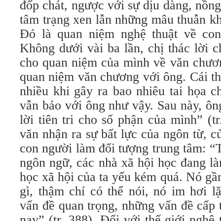
đốp chát, ngược với sự dịu dàng, nồn
tâm trạng xen lẫn những mâu thuẫn kh
Đó là quan niệm nghệ thuật về con
Không dưới vài ba lần, chị thác lời 
cho quan niệm của mình về văn chươ
quan niệm văn chương với ông. Cái t
nhiều khi gây ra bao nhiêu tai họa 
vẫn bảo với ông như vậy. Sau này, ôn
lời tiên tri cho số phận của mình” (t
văn nhận ra sự bất lực của ngôn từ, 
con người làm đối tượng trung tâm: “
ngôn ngữ, các nhà xã hội học đang l
học xã hội của ta yếu kém quá. Nó gầ
gì, thậm chí có thể nói, nó im hơi l
vấn đề quan trọng, những vấn đề cấp 
nay” (tr. 388). Đối với thế giới nghệ 