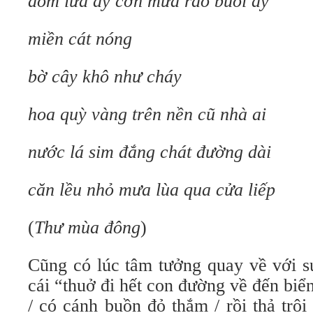
đóm lửa ấy cơn mưa rào buổi ấy
miền cát nóng
bờ cây khô như cháy
hoa quỳ vàng trên nền cũ nhà ai
nước lá sim đắng chát đường dài
căn lều nhỏ mưa lùa qua cửa liếp
(
Thư mùa đông
)
Cũng có lúc tâm tưởng quay về với sự
cái “thuở đi hết con đường về đến biể
/ có cánh buồn đỏ thắm / rồi thả trô