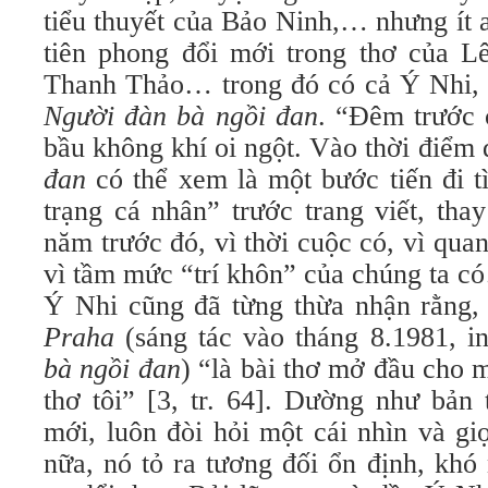
tiểu thuyết của Bảo Ninh,… nhưng ít 
tiên phong đổi mới trong thơ của 
Thanh Thảo… trong đó có cả Ý Nhi, t
Người đàn bà ngồi đan
. “Đêm trước 
bầu không khí oi ngột. Vào thời điểm
đan
có thể xem là một bước tiến đi t
trạng cá nhân” trước trang viết, tha
năm trước đó, vì thời cuộc có, vì qu
vì tầm mức “trí khôn” của chúng ta có
Ý Nhi cũng đã từng thừa nhận rằng,
Praha
(sáng tác vào tháng 8.1981, i
bà ngồi đan
) “là bài thơ mở đầu cho 
thơ tôi” [3, tr. 64].
Dường như bản t
mới, luôn đòi hỏi một cái nhìn và g
nữa, nó tỏ ra tương đối ổn định, khó