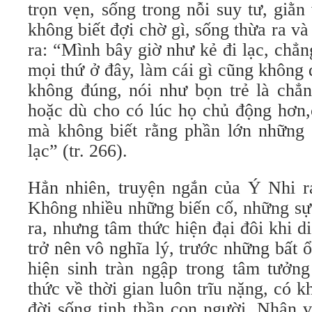
trọn vẹn, sống trong nỗi suy tư, giằ
không biết đợi chờ gì, sống thừa ra và
ra: “Mình bây giờ như kẻ đi lạc, chẳ
mọi thứ ở đây, làm cái gì cũng không 
không đúng, nói như bọn trẻ là chẳng
hoặc dù cho có lúc họ chủ động hơn,
mà không biết rằng phần lớn những 
lạc” (tr. 266).
Hẳn nhiên, truyện ngắn của Ý Nhi ra
Không nhiều những biến cố, những sự
ra, nhưng tâm thức hiện đại đôi khi d
trở nên vô nghĩa lý, trước những bất 
hiện sinh tràn ngập trong tâm tưởn
thức về thời gian luôn trĩu nặng, có k
đời sống tinh thần con người. Nhân v