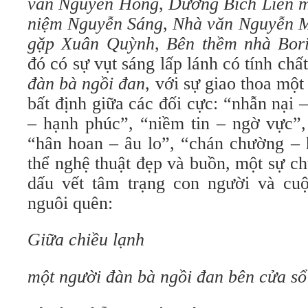
văn Nguyên Hồng
,
Dương Bích Liên 
niệm Nguyễn Sáng
,
Nhà văn Nguyễn 
gặp Xuân Quỳnh
,
Bên thềm nhà Bori
đó có sự vụt sáng lấp lánh có tính chấ
đàn bà ngồi đan
,
với sự giao thoa một
bất định giữa các đối cực: “nhẫn nại 
– hạnh phúc”, “niềm tin – ngờ vực”,
“hân hoan – âu lo”, “chán chường – 
thể nghệ thuật đẹp và buồn, một sự c
dấu vết tâm trạng con người và cu
nguôi quên:
Giữa chiều lạnh
một người đàn bà ngồi đan bên cửa sổ