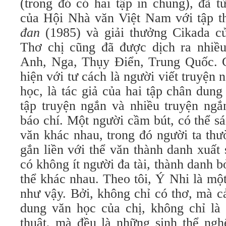
(trong đó có hai tập in chung), đã 
của Hội Nhà văn Việt Nam với tập 
đan
(1985) và giải thưởng Cikada c
Thơ chị cũng đã được dịch ra nhiều
Anh, Nga, Thụy Điển, Trung Quốc. G
hiện với tư cách là người viết truyện
học, là tác giả của hai tập chân dun
tập truyện ngắn và nhiều truyện ngắn
báo chí. Một người cầm bút, có thể s
văn khác nhau, trong đó người ta thư
gắn liền với thể văn thành danh xuất
có không ít người đa tài, thành danh bở
thể khác nhau. Theo tôi, Ý Nhi là mộ
như vậy. Bởi, không chỉ có thơ, mà c
dung văn học của chị, không chỉ l
thuật, mà đều là những sinh thể ngh