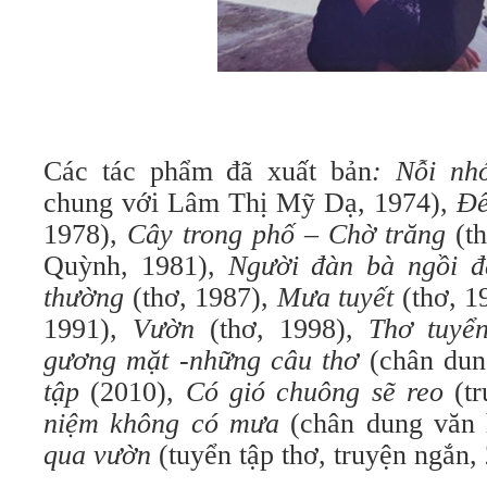
Các tác phẩm đã xuất bản
: Nỗi nh
chung với Lâm Thị Mỹ Dạ, 1974),
Đế
1978),
Cây trong phố – Chờ trăng
(t
Quỳnh, 1981),
Người đàn bà ngồi đ
thường
(thơ, 1987),
Mưa tuyết
(thơ, 1
1991),
Vườn
(thơ, 1998),
Thơ tuyể
gương mặt -những câu thơ
(chân dun
tập
(2010),
Có gió chuông sẽ reo
(tr
niệm
không có mưa
(chân dung văn 
qua vườn
(tuyển tập thơ, truyện ngắn,