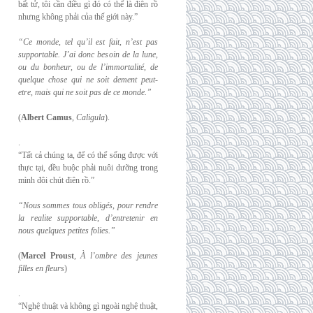
bất tử, tôi cần điều gì đó có thể là điên rồ
nhưng không phải của thế giới này.”
“Ce monde, tel qu’il est fait, n’est pas
supportable. J’ai donc besoin de la lune,
ou du
bonheur, ou de l’immortalité, de
quelque chose qui ne soit dement peut-
etre, mais qui
ne soit pas de ce monde.”
(
Albert Camus
,
Caligula
).
.
“Tất cả chúng ta, để có thể sống được với
thực tại, đều buộc phải nuôi dưỡng trong
mình đôi chút điên rồ.”
“Nous sommes tous obligés, pour rendre
la realite supportable, d’entretenir en
nous
quelques petites folies.”
(
Marcel Proust
,
À l’ombre des jeunes
filles en fleurs
)
.
“Nghệ thuật và không gì ngoài nghệ thuật,