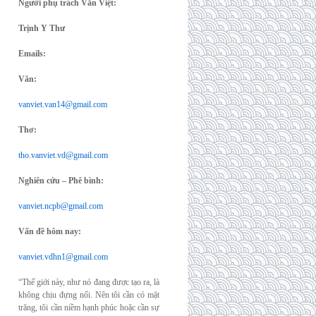
Người phụ trách Văn Việt:
Trịnh Y Thư
Emails:
Văn:
vanviet.van14@gmail.com
Thơ:
tho.vanviet.vd@gmail.com
Nghiên cứu – Phê bình:
vanviet.ncpb@gmail.com
Vấn đề hôm nay:
vanviet.vdhn1@gmail.com
“Thế giới này, như nó đang được tạo ra, là
không chịu đựng nổi. Nên tôi cần có mặt
trăng, tôi cần niềm hạnh phúc hoặc cần sự