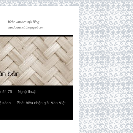
Web: vanviet.info Blog:
vandoanviet.blogspot.com
 54-75
Nghệ thuật
ệ sách
Phát biểu nhận giải Văn Việt