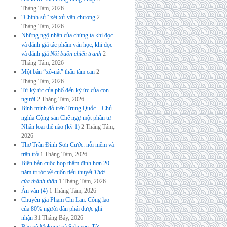
Tháng Tám, 2026
“Chính sử” xét xử văn chương
2
Tháng Tám, 2026
Những ngộ nhận của chúng ta khi đọc
và đánh giá tác phẩm văn học, khi đọc
và đánh giá
Nỗi buồn chiến tranh
2
Tháng Tám, 2026
Một bản “xô-nát” thấu tâm can
2
Tháng Tám, 2026
Từ ký ức của phố đến ký ức của con
người
2 Tháng Tám, 2026
Bình minh đỏ trên Trung Quốc – Chủ
nghĩa Cộng sản Chế ngự một phần tư
Nhân loại thế nào (kỳ 1)
2 Tháng Tám,
2026
Thơ Trần Đình Sơn Cước: nỗi niềm và
trăn trở
1 Tháng Tám, 2026
Biên bản cuộc họp thẩm định hơn 20
năm trước về cuốn tiểu thuyết
Thời
của thánh thần
1 Tháng Tám, 2026
Án văn (4)
1 Tháng Tám, 2026
Chuyên gia Phạm Chi Lan: Công lao
của 80% người dân phải được ghi
nhận
31 Tháng Bảy, 2026