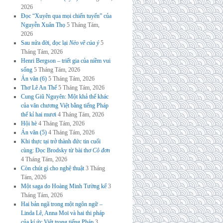
2026
Đọc “Xuyên qua mọi chiến tuyến” của
Nguyễn Xuân Thọ
5 Tháng Tám,
2026
Sau nửa đời, đọc lại
Nẻo về của ý
5
Tháng Tám, 2026
Henri Bergson – triết gia của niềm vui
sống
5 Tháng Tám, 2026
Án văn (6)
5 Tháng Tám, 2026
Thơ Lê An Thế
5 Tháng Tám, 2026
Cung Giũ Nguyên: Một khả thể khác
của văn chương Việt bằng tiếng Pháp
thế kỉ hai mươi
4 Tháng Tám, 2026
Hội hè
4 Tháng Tám, 2026
Án văn (5)
4 Tháng Tám, 2026
Khi thực tại trở thành đức tin cuối
cùng: Đọc Brodsky từ bài thơ
Cô đơn
4 Tháng Tám, 2026
Còn chút gì cho nghệ thuật
3 Tháng
Tám, 2026
Một saga do Hoàng Minh Tường kể
3
Tháng Tám, 2026
Hai bản ngã trong một ngôn ngữ –
Linda Lê, Anna Moï và hai thi pháp
của kí ức Việt trong tiếng Pháp
3