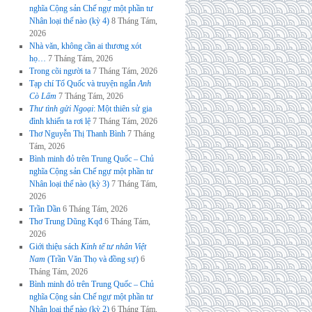
nghĩa Cộng sản Chế ngự một phần tư
Nhân loại thế nào (kỳ 4)
8 Tháng Tám,
2026
Nhà văn, không cần ai thương xót
họ…
7 Tháng Tám, 2026
Trong cõi người ta
7 Tháng Tám, 2026
Tạp chí Tổ Quốc và truyện ngắn
Anh
Cò Lấm
7 Tháng Tám, 2026
Thư tình gửi Ngoại
: Một thiên sử gia
đình khiến ta rơi lệ
7 Tháng Tám, 2026
Thơ Nguyễn Thị Thanh Bình
7 Tháng
Tám, 2026
Bình minh đỏ trên Trung Quốc – Chủ
nghĩa Cộng sản Chế ngự một phần tư
Nhân loại thế nào (kỳ 3)
7 Tháng Tám,
2026
Trần Dần
6 Tháng Tám, 2026
Thơ Trung Dũng Kqđ
6 Tháng Tám,
2026
Giới thiệu sách
Kinh tế tư nhân Việt
Nam
(Trần Văn Thọ và đồng sự)
6
Tháng Tám, 2026
Bình minh đỏ trên Trung Quốc – Chủ
nghĩa Cộng sản Chế ngự một phần tư
Nhân loại thế nào (kỳ 2)
6 Tháng Tám,