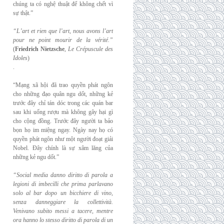
chúng ta có nghệ thuật để không chết vì
sự thật.”
“L’art et rien que l’art, nous avons l’art
pour ne point mourir de la vérité.”
(
Friedrich
Nietzsche
,
Le Crépuscule des
Idoles
)
.
“Mạng xã hội đã trao quyền phát ngôn
cho những đạo quân ngu dốt, những kẻ
trước đây chỉ tán dóc trong các quán bar
sau khi uống rượu mà không gây hại gì
cho cộng đồng. Trước đây người ta bảo
bọn họ im miệng ngay. Ngày nay họ có
quyền phát ngôn như một người đoạt giải
Nobel. Đây chính là sự xâm lăng của
những kẻ ngu dốt.”
“Social media danno diritto di parola a
legioni di imbecilli che prima parlavano
solo al
bar dopo un bicchiere di vino,
senza danneggiare la collettività.
Venivano subito messi a
tacere, mentre
ora hanno lo stesso diritto di parola di un