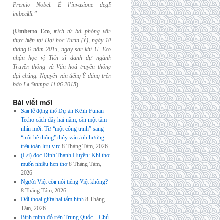
Premio Nobel. È l’invasione
degli
imbecilli.”
(
Umberto Eco
,
trích từ bài phỏng vấn
thực hiện tại Đại học Turin (Ý), ngày 10
tháng 6
năm 2015, ngay sau khi U. Eco
nhận học vị Tiến sĩ danh dự ngành
Truyền thông và
Văn hoá truyền thông
đại chúng. Nguyên văn tiếng Ý đăng trên
báo La Stampa
11.06.2015
)
Bài viết mới
Sau lễ động thổ Dự án Kênh Funan
Techo cách đây hai năm, cần một tầm
nhìn mới: Từ “một công trình” sang
“một hệ thống” thủy văn ảnh hưởng
trên toàn lưu vực
8 Tháng Tám, 2026
(Lại) đọc Đinh Thanh Huyền: Khi thơ
muốn nhiều hơn thơ
8 Tháng Tám,
2026
Người Việt còn nói tiếng Việt không?
8 Tháng Tám, 2026
Đối thoại giữa hai tấm hình
8 Tháng
Tám, 2026
Bình minh đỏ trên Trung Quốc – Chủ