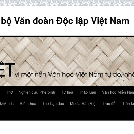
 bộ Văn đoàn Độc lập Việt Nam
Thơ
Nghiên cứu Phê bình
Tư liệu
Thảo luận
Văn học Miền Nam
k/Minds
Biếm họa
Thư bạn đọc
Media Văn Việt
Trao đổi
Trên k