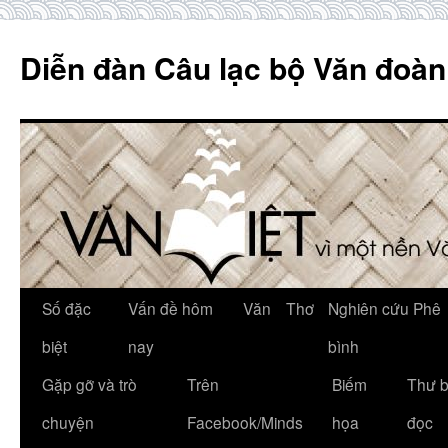
Skip
to
Diễn đàn Câu lạc bộ Văn đoàn
content
Số đặc
Vấn đề hôm
Văn
Thơ
Nghiên cứu Phê
biệt
nay
bình
Gặp gỡ và trò
Trên
Biếm
Thư 
chuyện
Facebook/Minds
họa
đọc