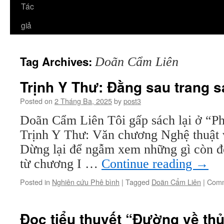
Tác
giả
Tag Archives:
Doãn Cẩm Liên
Trịnh Y Thư: Đằng sau trang 
Posted on
2 Tháng Ba, 2025
by
post3
Doãn Cẩm Liên Tôi gấp sách lại ở “P
Trịnh Y Thư: Văn chương Nghệ thuật 
Dừng lại để ngẫm xem những gì còn đọ
từ chương I …
Continue reading
→
Posted in
Nghiên cứu Phê bình
|
Tagged
Doãn Cẩm Liên
|
Comm
Đọc tiểu thuyết “Đường về thủ