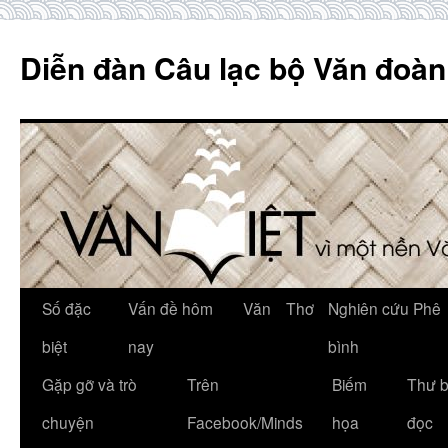
Skip
to
Diễn đàn Câu lạc bộ Văn đoàn
content
Số đặc
Vấn đề hôm
Văn
Thơ
Nghiên cứu Phê
biệt
nay
bình
Gặp gỡ và trò
Trên
Biếm
Thư 
chuyện
Facebook/Minds
họa
đọc