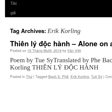
Tác
giả
Tag Archives:
Erik Korling
Thiên lý độc hành – Alone on 
Posted on
15 Tháng Mười, 2019
by
Văn Việt
Poem by Tue SyTranslated by Phe Bac
Korling THIÊN LÝ ĐỘC HÀNH
Posted in
Thơ
|
Tagged
Bạch X. Phẻ
,
Erik Korling
,
Tuệ Sỹ
|
Com