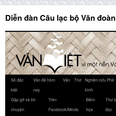
Skip
to
Diễn đàn Câu lạc bộ Văn đoàn
content
Số đặc
Vấn đề hôm
Văn
Thơ
Nghiên cứu Phê
biệt
nay
bình
Gặp gỡ và trò
Trên
Biếm
Thư 
chuyện
Facebook/Minds
họa
đọc