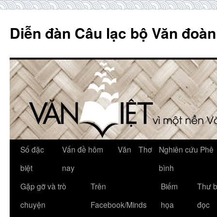
Skip
to
Diễn đàn Câu lạc bộ Văn đoàn
content
Số đặc
Vấn đề hôm
Văn
Thơ
Nghiên cứu Phê
biệt
nay
bình
Gặp gỡ và trò
Trên
Biếm
Thư 
chuyện
Facebook/Minds
họa
đọc