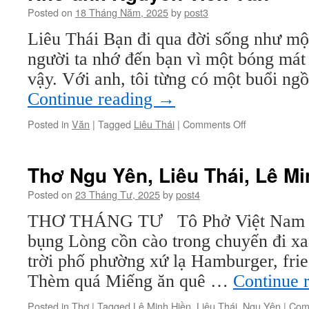
Posted on
18 Tháng Năm, 2025
by
post3
Liêu Thái Bạn đi qua đời sống như một 
người ta nhớ đến bạn vì một bóng mát 
vậy. Với anh, tôi từng có một buổi ng
Continue reading
→
on
Posted in
Văn
|
Tagged
Liêu Thái
|
Comments Off
Nhớ
anh
Nguyễn
Thơ Ngu Yên, Liêu Thái, Lê Mi
Tiến
Văn
Posted on
23 Tháng Tư, 2025
by
post4
THƠ THÁNG TƯ Tô Phở Việt Nam N
bụng Lòng cồn cào trong chuyến đi x
trời phố phường xứ lạ Hamburger, frie
Thèm quá Miếng ăn quê …
Continue 
Posted in
Thơ
|
Tagged
Lê Minh Hiền
,
Liêu Thái
,
Ngu Yên
|
Com