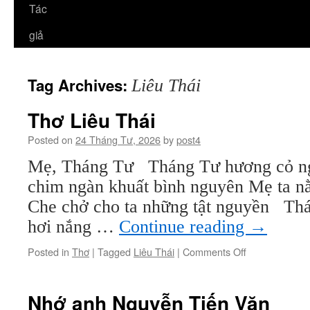
Tác
giả
Tag Archives:
Liêu Thái
Thơ Liêu Thái
Posted on
24 Tháng Tư, 2026
by
post4
Mẹ, Tháng Tư Tháng Tư hương cỏ ng
chim ngàn khuất bình nguyên Mẹ ta n
Che chở cho ta những tật nguyền Th
hơi nắng …
Continue reading
→
on
Posted in
Thơ
|
Tagged
Liêu Thái
|
Comments Off
Thơ
Liêu
Thái
Nhớ anh Nguyễn Tiến Văn