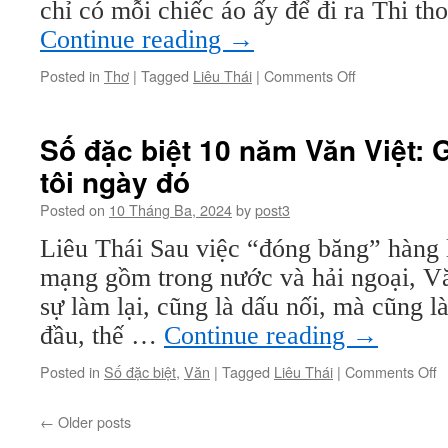
chỉ có mỗi chiếc áo ấy để đi ra Thi t
Continue reading
→
on
Posted in
Thơ
|
Tagged
Liêu Thái
|
Comments Off
Thơ
Liêu
Thái
Số đặc biệt 10 năm Văn Việt: G
tôi ngày đó
Posted on
10 Tháng Ba, 2024
by
post3
Liêu Thái Sau việc “đóng băng” hàng 
mạng gồm trong nước và hải ngoại, Vă
sự làm lại, cũng là dấu nối, mà cũng l
đầu, thế …
Continue reading
→
o
Posted in
Số đặc biệt
,
Văn
|
Tagged
Liêu Thái
|
Comments Off
S
đ
←
Older posts
bi