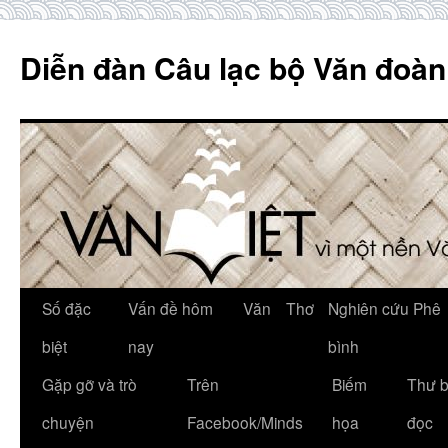
Skip
to
Diễn đàn Câu lạc bộ Văn đoàn
content
Số đặc
Vấn đề hôm
Văn
Thơ
Nghiên cứu Phê
biệt
nay
bình
Gặp gỡ và trò
Trên
Biếm
Thư 
chuyện
Facebook/Minds
họa
đọc