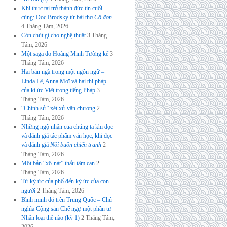
Khi thực tại trở thành đức tin cuối
cùng: Đọc Brodsky từ bài thơ
Cô đơn
4 Tháng Tám, 2026
Còn chút gì cho nghệ thuật
3 Tháng
Tám, 2026
Một saga do Hoàng Minh Tường kể
3
Tháng Tám, 2026
Hai bản ngã trong một ngôn ngữ –
Linda Lê, Anna Moï và hai thi pháp
của kí ức Việt trong tiếng Pháp
3
Tháng Tám, 2026
“Chính sử” xét xử văn chương
2
Tháng Tám, 2026
Những ngộ nhận của chúng ta khi đọc
và đánh giá tác phẩm văn học, khi đọc
và đánh giá
Nỗi buồn chiến tranh
2
Tháng Tám, 2026
Một bản “xô-nát” thấu tâm can
2
Tháng Tám, 2026
Từ ký ức của phố đến ký ức của con
người
2 Tháng Tám, 2026
Bình minh đỏ trên Trung Quốc – Chủ
nghĩa Cộng sản Chế ngự một phần tư
Nhân loại thế nào (kỳ 1)
2 Tháng Tám,