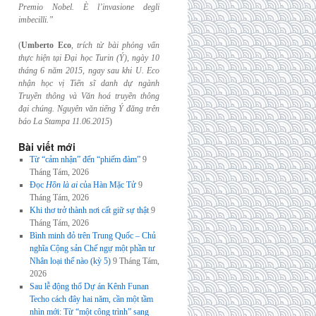
Premio Nobel. È l’invasione
degli
imbecilli.”
(
Umberto Eco
,
trích từ bài phỏng vấn
thực hiện tại Đại học Turin (Ý), ngày 10
tháng 6
năm 2015, ngay sau khi U. Eco
nhận học vị Tiến sĩ danh dự ngành
Truyền thông và
Văn hoá truyền thông
đại chúng. Nguyên văn tiếng Ý đăng trên
báo La Stampa
11.06.2015
)
Bài viết mới
Từ “cảm nhận” đến “phiếm đàm”
9
Tháng Tám, 2026
Đọc
Hồn là ai
của Hàn Mặc Tử
9
Tháng Tám, 2026
Khi thơ trở thành nơi cất giữ sự thật
9
Tháng Tám, 2026
Bình minh đỏ trên Trung Quốc – Chủ
nghĩa Cộng sản Chế ngự một phần tư
Nhân loại thế nào (kỳ 5)
9 Tháng Tám,
2026
Sau lễ động thổ Dự án Kênh Funan
Techo cách đây hai năm, cần một tầm
nhìn mới: Từ “một công trình” sang