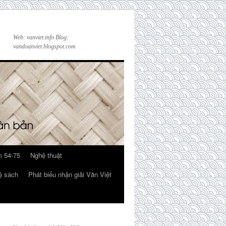
Web: vanviet.info Blog:
vandoanviet.blogspot.com
 54-75
Nghệ thuật
ệ sách
Phát biểu nhận giải Văn Việt