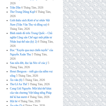
2026
Trần Dần
6 Tháng Tám, 2026
Thơ Trung Dũng Kqđ
6 Tháng Tám,
2026
Giới thiệu sách
Kinh tế tư nhân Việt
Nam
(Trần Văn Thọ và đồng sự)
6
Tháng Tám, 2026
Bình minh đỏ trên Trung Quốc – Chủ
nghĩa Cộng sản Chế ngự một phần tư
Nhân loại thế nào (kỳ 2)
6 Tháng Tám,
2026
Đọc “Xuyên qua mọi chiến tuyến” của
Nguyễn Xuân Thọ
5 Tháng Tám,
2026
Sau nửa đời, đọc lại
Nẻo về của ý
5
Tháng Tám, 2026
Henri Bergson – triết gia của niềm vui
sống
5 Tháng Tám, 2026
Án văn (6)
5 Tháng Tám, 2026
Thơ Lê An Thế
5 Tháng Tám, 2026
Cung Giũ Nguyên: Một khả thể khác
của văn chương Việt bằng tiếng Pháp
thế kỉ hai mươi
4 Tháng Tám, 2026
Hội hè
4 Tháng Tám, 2026
Án văn (5)
4 Tháng Tám, 2026