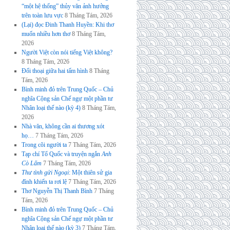
“một hệ thống” thủy văn ảnh hưởng
trên toàn lưu vực
8 Tháng Tám, 2026
(Lại) đọc Đinh Thanh Huyền: Khi thơ
muốn nhiều hơn thơ
8 Tháng Tám,
2026
Người Việt còn nói tiếng Việt không?
8 Tháng Tám, 2026
Đối thoại giữa hai tấm hình
8 Tháng
Tám, 2026
Bình minh đỏ trên Trung Quốc – Chủ
nghĩa Cộng sản Chế ngự một phần tư
Nhân loại thế nào (kỳ 4)
8 Tháng Tám,
2026
Nhà văn, không cần ai thương xót
họ…
7 Tháng Tám, 2026
Trong cõi người ta
7 Tháng Tám, 2026
Tạp chí Tổ Quốc và truyện ngắn
Anh
Cò Lấm
7 Tháng Tám, 2026
Thư tình gửi Ngoại
: Một thiên sử gia
đình khiến ta rơi lệ
7 Tháng Tám, 2026
Thơ Nguyễn Thị Thanh Bình
7 Tháng
Tám, 2026
Bình minh đỏ trên Trung Quốc – Chủ
nghĩa Cộng sản Chế ngự một phần tư
Nhân loại thế nào (kỳ 3)
7 Tháng Tám,