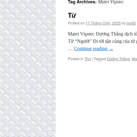
Tag Archives:
Matei Vişniec
Từ
Posted on
17 Tháng Chín, 2025
by
post3
Matei Vişniec Dương Thắng dịch từ t
Từ “Người” Đi tới tận cùng của từ 
…
Continue reading
→
Posted in
Thơ
|
Tagged
Dương Thắng
,
Mat