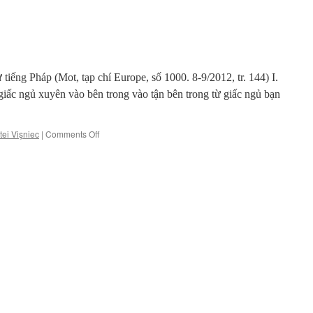
iếng Pháp (Mot, tạp chí Europe, số 1000. 8-9/2012, tr. 144) I.
giấc ngủ xuyên vào bên trong vào tận bên trong từ giấc ngủ bạn
on
ei Vişniec
|
Comments Off
Từ