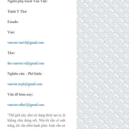
Người phụ trách Văn Việt:
Trịnh Y Thư
Emails:
Văn:
vanviet.van14@gmail.com
Thơ:
tho.vanviet.vd@gmail.com
Nghiên cứu – Phê bình:
vanviet.ncpb@gmail.com
Vấn đề hôm nay:
vanviet.vdhn1@gmail.com
“Thế giới này, như nó đang được tạo ra, là
không chịu đựng nổi. Nên tôi cần có mặt
trăng, tôi cần niềm hạnh phúc hoặc cần sự