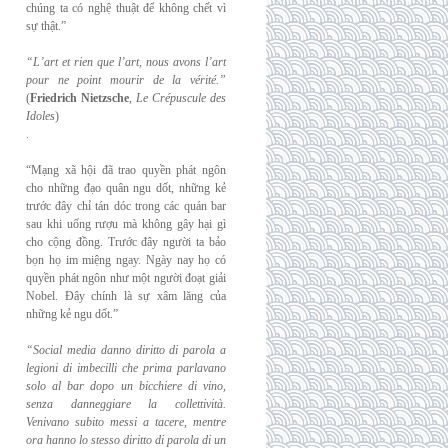
chúng ta có nghệ thuật để không chết vì
sự thật.”
“L’art et rien que l’art, nous avons l’art
pour ne point mourir de la vérité.”
(
Friedrich
Nietzsche
,
Le Crépuscule des
Idoles
)
.
“Mạng xã hội đã trao quyền phát ngôn
cho những đạo quân ngu dốt, những kẻ
trước đây chỉ tán dóc trong các quán bar
sau khi uống rượu mà không gây hại gì
cho cộng đồng. Trước đây người ta bảo
bọn họ im miệng ngay. Ngày nay họ có
quyền phát ngôn như một người đoạt giải
Nobel. Đây chính là sự xâm lăng của
những kẻ ngu dốt.”
“Social media danno diritto di parola a
legioni di imbecilli che prima parlavano
solo al
bar dopo un bicchiere di vino,
senza danneggiare la collettività.
Venivano subito messi a
tacere, mentre
ora hanno lo stesso diritto di parola di un