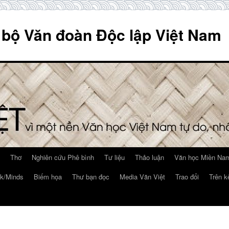
 bộ Văn đoàn Độc lập Việt Nam
Thơ
Nghiên cứu Phê bình
Tư liệu
Thảo luận
Văn học Miền Nam
k/Minds
Biếm họa
Thư bạn đọc
Media Văn Việt
Trao đổi
Trên k