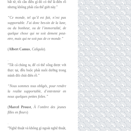
bất tử, tôi cần điều gì đó có thể là điên rồ
nhưng không phải của thế giới này.”
“Ce monde, tel qu’il est fait, n’est pas
supportable. J’ai donc besoin de la lune,
ou du
bonheur, ou de l’immortalité, de
quelque chose qui ne soit dement peut-
etre, mais qui
ne soit pas de ce monde.”
(
Albert Camus
,
Caligula
).
.
“Tất cả chúng ta, để có thể sống được với
thực tại, đều buộc phải nuôi dưỡng trong
mình đôi chút điên rồ.”
“Nous sommes tous obligés, pour rendre
la realite supportable, d’entretenir en
nous
quelques petites folies.”
(
Marcel Proust
,
À l’ombre des jeunes
filles en fleurs
)
.
“Nghệ thuật và không gì ngoài nghệ thuật,