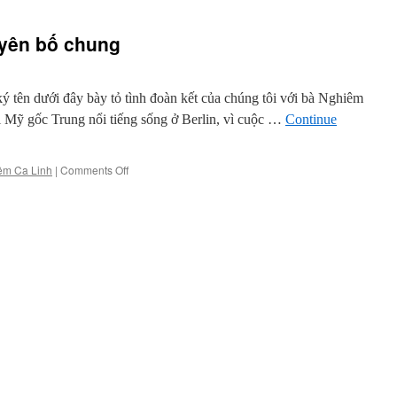
uyên bố chung
ý tên dưới đây bày tỏ tình đoàn kết của chúng tôi với bà Nghiêm
i Mỹ gốc Trung nổi tiếng sống ở Berlin, vì cuộc …
Continue
on
êm Ca Linh
|
Comments Off
Bà
không
cô
đơn
–
Tuyên
bố
chung