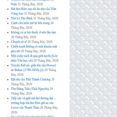
Nam
31 Tháng Bảy, 2026
Bài thơ
Hôm nay tôi ăn thịt
của Trần
Vàng Sao
31 Tháng Bảy, 2026
Thơ Lê Thọ Bình
31 Tháng Bảy, 2026
Cánh cửa luôn mở từ bên trong
30
Tháng Bảy, 2026
Không có ai hút thuốc ở trên lầu tám
30 Tháng Bảy, 2026
Chuyện tử tế
30 Tháng Bảy, 2026
Chiến tranh không có một khuôn mặt
phụ nữ
29 Tháng Bảy, 2026
Một cuốn sách đi qua giới tuyến (Góc
nhìn Văn học sử)
29 Tháng Bảy, 2026
Truyện
Kiệt tác giấu kín
của Honoré
de Balzac (1799-1850) (2)
29 Tháng
Bảy, 2026
Đặt tên cho Phủ Thành Chương
29
Tháng Bảy, 2026
Thơ Đặng Tiến (Thái Nguyên)
29
Tháng Bảy, 2026
Tiếp xúc và giải mã thơ đương đại –
trường hợp bài thơ
Đàn ghi-ta của
Lorca
của Thanh Thảo
28 Tháng Bảy,
2026