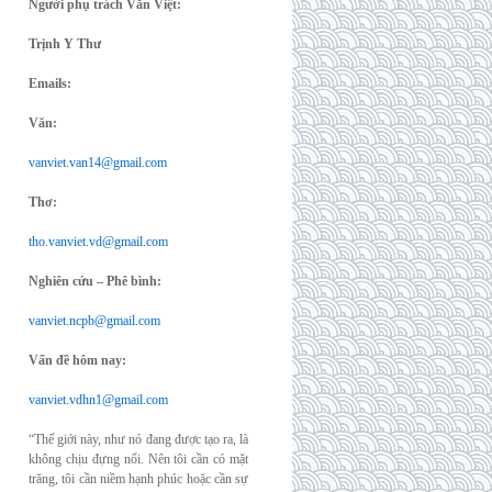
Người phụ trách Văn Việt:
Trịnh Y Thư
Emails:
Văn:
vanviet.van14@gmail.com
Thơ:
tho.vanviet.vd@gmail.com
Nghiên cứu – Phê bình:
vanviet.ncpb@gmail.com
Vấn đề hôm nay:
vanviet.vdhn1@gmail.com
“Thế giới này, như nó đang được tạo ra, là
không chịu đựng nổi. Nên tôi cần có mặt
trăng, tôi cần niềm hạnh phúc hoặc cần sự