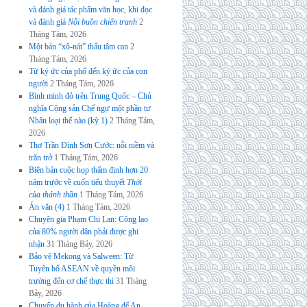
và đánh giá tác phẩm văn học, khi đọc
và đánh giá
Nỗi buồn chiến tranh
2
Tháng Tám, 2026
Một bản “xô-nát” thấu tâm can
2
Tháng Tám, 2026
Từ ký ức của phố đến ký ức của con
người
2 Tháng Tám, 2026
Bình minh đỏ trên Trung Quốc – Chủ
nghĩa Cộng sản Chế ngự một phần tư
Nhân loại thế nào (kỳ 1)
2 Tháng Tám,
2026
Thơ Trần Đình Sơn Cước: nỗi niềm và
trăn trở
1 Tháng Tám, 2026
Biên bản cuộc họp thẩm định hơn 20
năm trước về cuốn tiểu thuyết
Thời
của thánh thần
1 Tháng Tám, 2026
Án văn (4)
1 Tháng Tám, 2026
Chuyên gia Phạm Chi Lan: Công lao
của 80% người dân phải được ghi
nhận
31 Tháng Bảy, 2026
Bảo vệ Mekong và Salween: Từ
Tuyên bố ASEAN về quyền môi
trường đến cơ chế thực thi
31 Tháng
Bảy, 2026
Chuyến du hành của Hoàng đế An