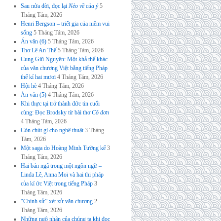
Sau nửa đời, đọc lại
Nẻo về của ý
5
Tháng Tám, 2026
Henri Bergson – triết gia của niềm vui
sống
5 Tháng Tám, 2026
Án văn (6)
5 Tháng Tám, 2026
Thơ Lê An Thế
5 Tháng Tám, 2026
Cung Giũ Nguyên: Một khả thể khác
của văn chương Việt bằng tiếng Pháp
thế kỉ hai mươi
4 Tháng Tám, 2026
Hội hè
4 Tháng Tám, 2026
Án văn (5)
4 Tháng Tám, 2026
Khi thực tại trở thành đức tin cuối
cùng: Đọc Brodsky từ bài thơ
Cô đơn
4 Tháng Tám, 2026
Còn chút gì cho nghệ thuật
3 Tháng
Tám, 2026
Một saga do Hoàng Minh Tường kể
3
Tháng Tám, 2026
Hai bản ngã trong một ngôn ngữ –
Linda Lê, Anna Moï và hai thi pháp
của kí ức Việt trong tiếng Pháp
3
Tháng Tám, 2026
“Chính sử” xét xử văn chương
2
Tháng Tám, 2026
Những ngộ nhận của chúng ta khi đọc