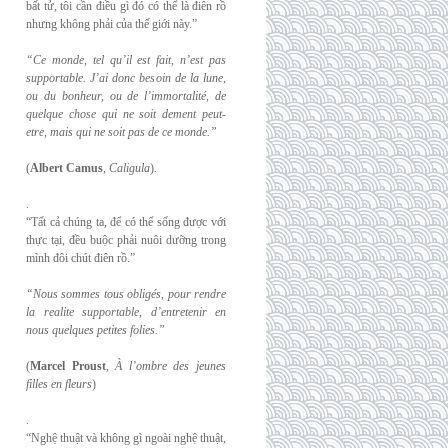
bất tử, tôi cần điều gì đó có thể là điên rồ
nhưng không phải của thế giới này.”
“Ce monde, tel qu’il est fait, n’est pas
supportable. J’ai donc besoin de la lune,
ou du
bonheur, ou de l’immortalité, de
quelque chose qui ne soit dement peut-
etre, mais qui
ne soit pas de ce monde.”
(
Albert Camus
,
Caligula
).
.
“Tất cả chúng ta, để có thể sống được với
thực tại, đều buộc phải nuôi dưỡng trong
mình đôi chút điên rồ.”
“Nous sommes tous obligés, pour rendre
la realite supportable, d’entretenir en
nous
quelques petites folies.”
(
Marcel Proust
,
À l’ombre des jeunes
filles en fleurs
)
.
“Nghệ thuật và không gì ngoài nghệ thuật,