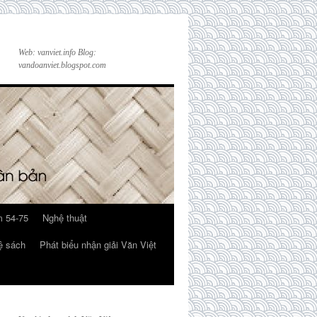
Web: vanviet.info Blog:
vandoanviet.blogspot.com
 54-75
Nghệ thuật
ệ sách
Phát biểu nhận giải Văn Việt