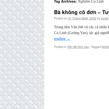
Tag Archives:
Nghiêm Ca Linh
Bà không cô đơn – T
Posted on
31 Tháng Mười, 2022
by
post3
Trung tâm Văn bút và các cá nhân k
Ca Linh (Geling Yan), tác giả ngườ
reading
→
Posted in
Vấn đề hôm nay
|
Tagged
Nghi