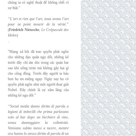
chúng ta có nghệ thuật để không chết vì
sự thật.”
“L’art et rien que l’art, nous avons l’art
pour ne point mourir de la vérité.”
(
Friedrich
Nietzsche
,
Le Crépuscule des
Idoles
)
.
“Mạng xã hội đã trao quyền phát ngôn
cho những đạo quân ngu dốt, những kẻ
trước đây chỉ tán dóc trong các quán bar
sau khi uống rượu mà không gây hại gì
cho cộng đồng. Trước đây người ta bảo
bọn họ im miệng ngay. Ngày nay họ có
quyền phát ngôn như một người đoạt giải
Nobel. Đây chính là sự xâm lăng của
những kẻ ngu dốt.”
“Social media danno diritto di parola a
legioni di imbecilli che prima parlavano
solo al
bar dopo un bicchiere di vino,
senza danneggiare la collettività.
Venivano subito messi a
tacere, mentre
ora hanno lo stesso diritto di parola di un