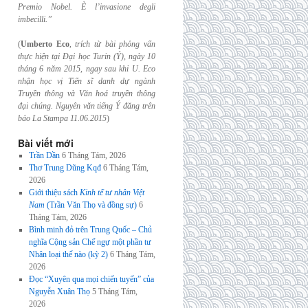
Premio Nobel. È l’invasione
degli
imbecilli.”
(
Umberto Eco
,
trích từ bài phỏng vấn
thực hiện tại Đại học Turin (Ý), ngày 10
tháng 6
năm 2015, ngay sau khi U. Eco
nhận học vị Tiến sĩ danh dự ngành
Truyền thông và
Văn hoá truyền thông
đại chúng. Nguyên văn tiếng Ý đăng trên
báo La Stampa
11.06.2015
)
Bài viết mới
Trần Dần
6 Tháng Tám, 2026
Thơ Trung Dũng Kqđ
6 Tháng Tám,
2026
Giới thiệu sách
Kinh tế tư nhân Việt
Nam
(Trần Văn Thọ và đồng sự)
6
Tháng Tám, 2026
Bình minh đỏ trên Trung Quốc – Chủ
nghĩa Cộng sản Chế ngự một phần tư
Nhân loại thế nào (kỳ 2)
6 Tháng Tám,
2026
Đọc “Xuyên qua mọi chiến tuyến” của
Nguyễn Xuân Thọ
5 Tháng Tám,
2026