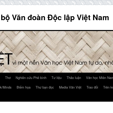
 bộ Văn đoàn Độc lập Việt Nam
Thơ
Nghiên cứu Phê bình
Tư liệu
Thảo luận
Văn học Miền Nam
k/Minds
Biếm họa
Thư bạn đọc
Media Văn Việt
Trao đổi
Trên k