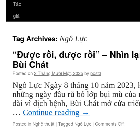
Tác
giả
Tag Archives:
Ngô Lực
“Được rồi, được rồi” – Nhìn l
Bùi Chát
Posted on
2 Tháng Mười Một, 2025
by
post3
Ngô Lực Ngày 8 tháng 10 năm 2023, k
những ngày đầu rũ bỏ lớp bụi mù của
dài vì dịch bệnh, Bùi Chát mở cửa triể
…
Continue reading
→
on
Posted in
Nghệ thuật
|
Tagged
Ngô Lực
|
Comments Off
“Được
rồi,