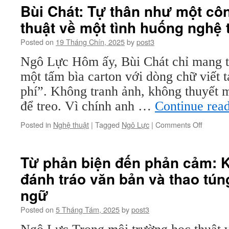
được
Bùi Chát: Tự thân như một cô
rồi”
thuật về một tình huống nghệ 
–
Nhìn
Posted on
19 Tháng Chín, 2025
by
post3
lại
“OK
Ngô Lực Hôm ấy, Bùi Chát chỉ mang tớ
Fine”
một tấm bìa carton với dòng chữ viết 
của
Bùi
phí”. Không tranh ảnh, không thuyết 
Chát
để treo. Vì chính anh …
Continue rea
on
Posted in
Nghệ thuật
|
Tagged
Ngô Lực
|
Comments Off
Bùi
Chát:
Tự
Từ phản biện đến phản cảm: K
thân
đánh tráo văn bản và thao tú
như
một
ngữ
công
cụ
Posted on
5 Tháng Tám, 2025
by
post3
–
tường