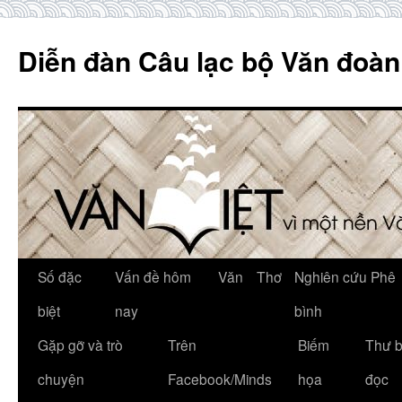
Skip
to
Diễn đàn Câu lạc bộ Văn đoàn
content
Số đặc
Vấn đề hôm
Văn
Thơ
Nghiên cứu Phê
biệt
nay
bình
Gặp gỡ và trò
Trên
Biếm
Thư 
chuyện
Facebook/Minds
họa
đọc