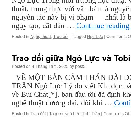
Ngô Lực Trong môi trường học thuật 
thuật
thuật, trung thực với văn bản là nguyê
về
nguyên tắc này bị vi phạm — nhất là 
một
tình
ngụy tạo, cắt dán …
Continue readin
huống
nghệ
Posted in
Nghệ thuật
,
Trao đổi
|
Tagged
Ngô Lực
|
Comments O
thuật
Trao đổi giữa Ngô Lực và Tobi
Posted on
4 Tháng Tám, 2025
by
post3
VỀ MỘT BẢN CẢM THÁN DÀI D
TRẦN Ngô Lực Lý do viết Khi đọc bài
về Bùi Chát[*], ban đầu tôi đã định k
nghệ thuật đương đại, đôi khi …
Cont
Posted in
Trao đổi
|
Tagged
Ngô Lực
,
Tobi Trần
|
Comments Off