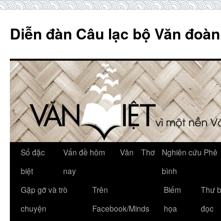
Skip
to
Diễn đàn Câu lạc bộ Văn đoàn
content
Số đặc
Vấn đề hôm
Văn
Thơ
Nghiên cứu Phê
biệt
nay
bình
Gặp gỡ và trò
Trên
Biếm
Thư 
chuyện
Facebook/Minds
họa
đọc