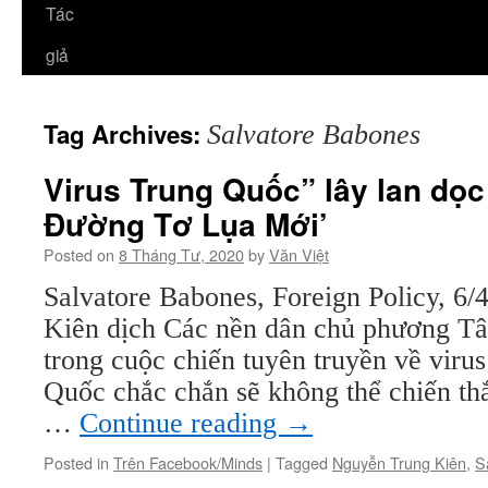
Tác
giả
Tag Archives:
Salvatore Babones
Virus Trung Quốc” lây lan dọc
Đường Tơ Lụa Mới’
Posted on
8 Tháng Tư, 2020
by
Văn Việt
Salvatore Babones, Foreign Policy, 6
Kiên dịch Các nền dân chủ phương Tâ
trong cuộc chiến tuyên truyền về viru
Quốc chắc chắn sẽ không thể chiến th
…
Continue reading
→
Posted in
Trên Facebook/Minds
|
Tagged
Nguyễn Trung Kiên
,
S