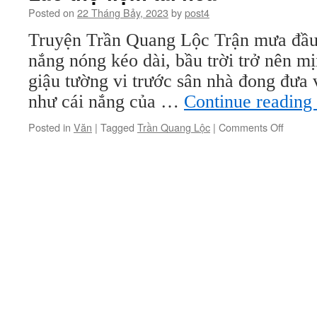
Posted on
22 Tháng Bảy, 2023
by
post4
Truyện Trần Quang Lộc Trận mưa đầu 
nắng nóng kéo dài, bầu trời trở nên 
giậu tường vi trước sân nhà đong đưa 
như cái nắng của …
Continue reading
on
Posted in
Văn
|
Tagged
Trần Quang Lộc
|
Comments Off
Lão
thợ
liệm
tài
hoa