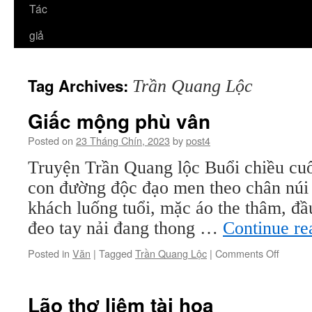
Tác
giả
Tag Archives:
Trần Quang Lộc
Giấc mộng phù vân
Posted on
23 Tháng Chín, 2023
by
post4
Truyện Trần Quang lộc Buổi chiều cuố
con đường độc đạo men theo chân núi
khách luống tuổi, mặc áo the thâm, đầ
đeo tay nải đang thong …
Continue r
on
Posted in
Văn
|
Tagged
Trần Quang Lộc
|
Comments Off
Giấc
mộng
phù
Lão thợ liệm tài hoa
vân