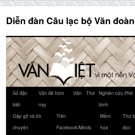
Skip
to
Diễn đàn Câu lạc bộ Văn đoàn
content
Số đặc
Vấn đề hôm
Văn
Thơ
Nghiên cứu Phê
biệt
nay
bình
Gặp gỡ và trò
Trên
Biếm
Thư 
chuyện
Facebook/Minds
họa
đọc