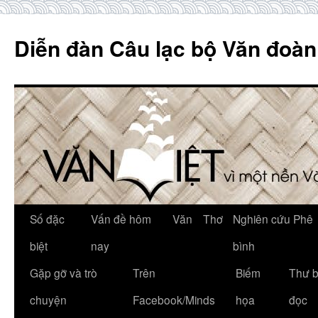
Skip
to
Diễn đàn Câu lạc bộ Văn đoàn
content
Số đặc
Vấn đề hôm
Văn
Thơ
Nghiên cứu Phê
biệt
nay
bình
Gặp gỡ và trò
Trên
Biếm
Thư 
chuyện
Facebook/Minds
họa
đọc