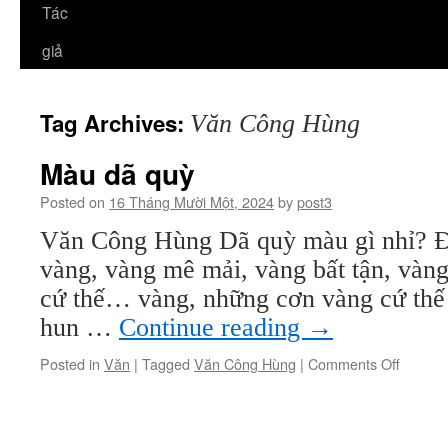
Tác
giả
Tag Archives:
Văn Công Hùng
Màu dã quỳ
Posted on
16 Tháng Mười Một, 2024
by
post3
Văn Công Hùng Dã quỳ màu gì nhỉ? Đứ
vàng, vàng mê mải, vàng bất tận, vàng
cứ thế… vàng, những cơn vàng cứ thế g
hun …
Continue reading
→
on
Posted in
Văn
|
Tagged
Văn Công Hùng
|
Comments Off
Màu
dã
quỳ