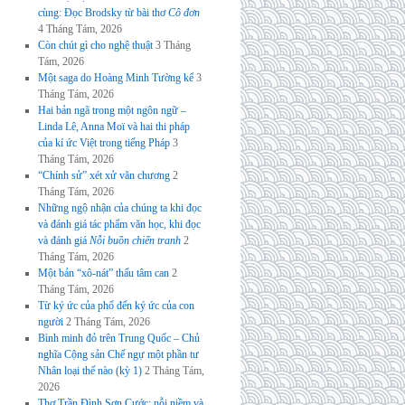
cùng: Đọc Brodsky từ bài thơ
Cô đơn
4 Tháng Tám, 2026
Còn chút gì cho nghệ thuật
3 Tháng
Tám, 2026
Một saga do Hoàng Minh Tường kể
3
Tháng Tám, 2026
Hai bản ngã trong một ngôn ngữ –
Linda Lê, Anna Moï và hai thi pháp
của kí ức Việt trong tiếng Pháp
3
Tháng Tám, 2026
“Chính sử” xét xử văn chương
2
Tháng Tám, 2026
Những ngộ nhận của chúng ta khi đọc
và đánh giá tác phẩm văn học, khi đọc
và đánh giá
Nỗi buồn chiến tranh
2
Tháng Tám, 2026
Một bản “xô-nát” thấu tâm can
2
Tháng Tám, 2026
Từ ký ức của phố đến ký ức của con
người
2 Tháng Tám, 2026
Bình minh đỏ trên Trung Quốc – Chủ
nghĩa Cộng sản Chế ngự một phần tư
Nhân loại thế nào (kỳ 1)
2 Tháng Tám,
2026
Thơ Trần Đình Sơn Cước: nỗi niềm và