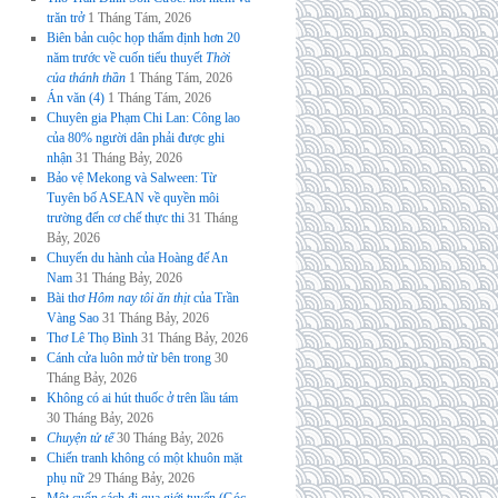
trăn trở
1 Tháng Tám, 2026
Biên bản cuộc họp thẩm định hơn 20
năm trước về cuốn tiểu thuyết
Thời
của thánh thần
1 Tháng Tám, 2026
Án văn (4)
1 Tháng Tám, 2026
Chuyên gia Phạm Chi Lan: Công lao
của 80% người dân phải được ghi
nhận
31 Tháng Bảy, 2026
Bảo vệ Mekong và Salween: Từ
Tuyên bố ASEAN về quyền môi
trường đến cơ chế thực thi
31 Tháng
Bảy, 2026
Chuyến du hành của Hoàng đế An
Nam
31 Tháng Bảy, 2026
Bài thơ
Hôm nay tôi ăn thịt
của Trần
Vàng Sao
31 Tháng Bảy, 2026
Thơ Lê Thọ Bình
31 Tháng Bảy, 2026
Cánh cửa luôn mở từ bên trong
30
Tháng Bảy, 2026
Không có ai hút thuốc ở trên lầu tám
30 Tháng Bảy, 2026
Chuyện tử tế
30 Tháng Bảy, 2026
Chiến tranh không có một khuôn mặt
phụ nữ
29 Tháng Bảy, 2026