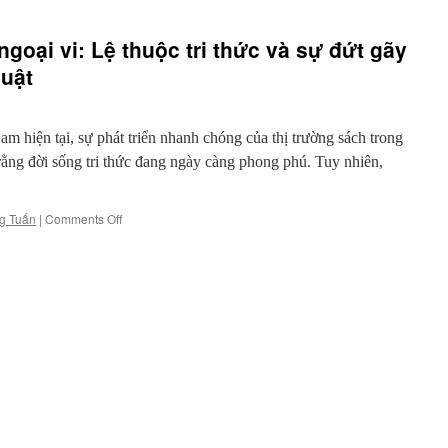
ngoại vi: Lệ thuộc tri thức và sự đứt gãy
huật
 hiện tại, sự phát triển nhanh chóng của thị trường sách trong
 rằng đời sống tri thức đang ngày càng phong phú. Tuy nhiên,
on
g Tuấn
|
Comments Off
Xuất
bản
trong
xã
hội
ngoại
vi:
Lệ
thuộc
tri
thức
và