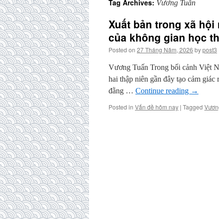
Tag Archives:
Vương Tuấn
Xuất bản trong xã hội 
của không gian học t
Posted on
27 Tháng Năm, 2026
by
post3
Vương Tuấn Trong bối cảnh Việt Nam
hai thập niên gần đây tạo cảm giác
đằng …
Continue reading
→
Posted in
Vấn đề hôm nay
|
Tagged
Vươn