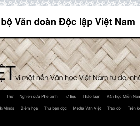
 bộ Văn đoàn Độc lập Việt Nam
Thơ
Nghiên cứu Phê bình
Tư liệu
Thảo luận
Văn học Miền Nam
k/Minds
Biếm họa
Thư bạn đọc
Media Văn Việt
Trao đổi
Trên k