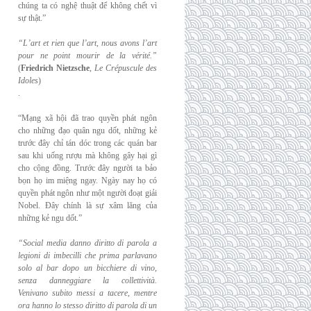
chúng ta có nghệ thuật để không chết vì
sự thật.”
“L’art et rien que l’art, nous avons l’art
pour ne point mourir de la vérité.”
(
Friedrich
Nietzsche
,
Le Crépuscule des
Idoles
)
.
“Mạng xã hội đã trao quyền phát ngôn
cho những đạo quân ngu dốt, những kẻ
trước đây chỉ tán dóc trong các quán bar
sau khi uống rượu mà không gây hại gì
cho cộng đồng. Trước đây người ta bảo
bọn họ im miệng ngay. Ngày nay họ có
quyền phát ngôn như một người đoạt giải
Nobel. Đây chính là sự xâm lăng của
những kẻ ngu dốt.”
“Social media danno diritto di parola a
legioni di imbecilli che prima parlavano
solo al
bar dopo un bicchiere di vino,
senza danneggiare la collettività.
Venivano subito messi a
tacere, mentre
ora hanno lo stesso diritto di parola di un