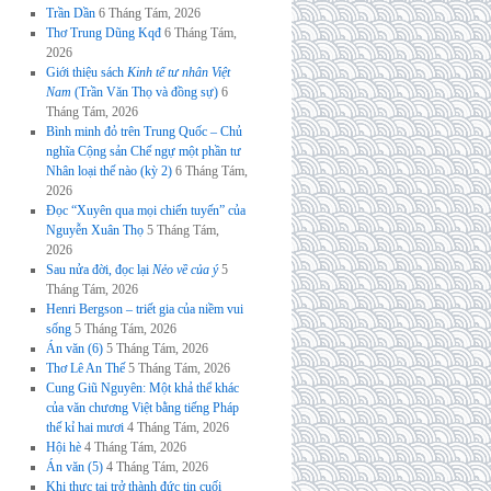
Trần Dần
6 Tháng Tám, 2026
Thơ Trung Dũng Kqđ
6 Tháng Tám,
2026
Giới thiệu sách
Kinh tế tư nhân Việt
Nam
(Trần Văn Thọ và đồng sự)
6
Tháng Tám, 2026
Bình minh đỏ trên Trung Quốc – Chủ
nghĩa Cộng sản Chế ngự một phần tư
Nhân loại thế nào (kỳ 2)
6 Tháng Tám,
2026
Đọc “Xuyên qua mọi chiến tuyến” của
Nguyễn Xuân Thọ
5 Tháng Tám,
2026
Sau nửa đời, đọc lại
Nẻo về của ý
5
Tháng Tám, 2026
Henri Bergson – triết gia của niềm vui
sống
5 Tháng Tám, 2026
Án văn (6)
5 Tháng Tám, 2026
Thơ Lê An Thế
5 Tháng Tám, 2026
Cung Giũ Nguyên: Một khả thể khác
của văn chương Việt bằng tiếng Pháp
thế kỉ hai mươi
4 Tháng Tám, 2026
Hội hè
4 Tháng Tám, 2026
Án văn (5)
4 Tháng Tám, 2026
Khi thực tại trở thành đức tin cuối