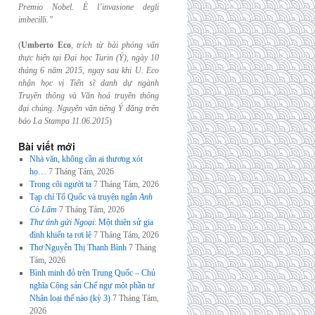
Premio Nobel. È l’invasione
degli
imbecilli.”
(
Umberto Eco
,
trích từ bài phỏng vấn
thực hiện tại Đại học Turin (Ý), ngày 10
tháng 6
năm 2015, ngay sau khi U. Eco
nhận học vị Tiến sĩ danh dự ngành
Truyền thông và
Văn hoá truyền thông
đại chúng. Nguyên văn tiếng Ý đăng trên
báo La Stampa
11.06.2015
)
Bài viết mới
Nhà văn, không cần ai thương xót
họ…
7 Tháng Tám, 2026
Trong cõi người ta
7 Tháng Tám, 2026
Tạp chí Tổ Quốc và truyện ngắn
Anh
Cò Lấm
7 Tháng Tám, 2026
Thư tình gửi Ngoại
: Một thiên sử gia
đình khiến ta rơi lệ
7 Tháng Tám, 2026
Thơ Nguyễn Thị Thanh Bình
7 Tháng
Tám, 2026
Bình minh đỏ trên Trung Quốc – Chủ
nghĩa Cộng sản Chế ngự một phần tư
Nhân loại thế nào (kỳ 3)
7 Tháng Tám,
2026