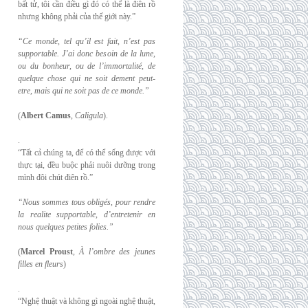
bất tử, tôi cần điều gì đó có thể là điên rồ
nhưng không phải của thế giới này.”
“Ce monde, tel qu’il est fait, n’est pas
supportable. J’ai donc besoin de la lune,
ou du
bonheur, ou de l’immortalité, de
quelque chose qui ne soit dement peut-
etre, mais qui
ne soit pas de ce monde.”
(
Albert Camus
,
Caligula
).
.
“Tất cả chúng ta, để có thể sống được với
thực tại, đều buộc phải nuôi dưỡng trong
mình đôi chút điên rồ.”
“Nous sommes tous obligés, pour rendre
la realite supportable, d’entretenir en
nous
quelques petites folies.”
(
Marcel Proust
,
À l’ombre des jeunes
filles en fleurs
)
.
“Nghệ thuật và không gì ngoài nghệ thuật,