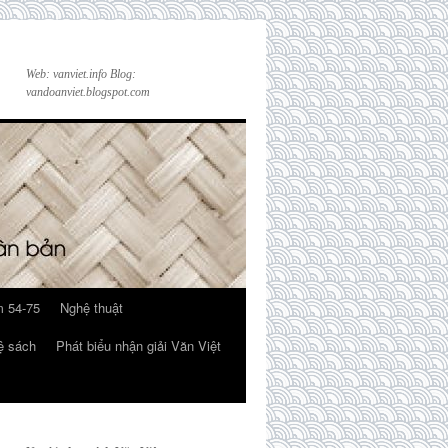
Web: vanviet.info Blog:
vandoanviet.blogspot.com
 54-75
Nghệ thuật
ệ sách
Phát biểu nhận giải Văn Việt