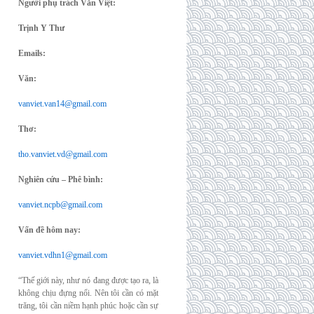
Người phụ trách Văn Việt:
Trịnh Y Thư
Emails:
Văn:
vanviet.van14@gmail.com
Thơ:
tho.vanviet.vd@gmail.com
Nghiên cứu – Phê bình:
vanviet.ncpb@gmail.com
Vấn đề hôm nay:
vanviet.vdhn1@gmail.com
“Thế giới này, như nó đang được tạo ra, là
không chịu đựng nổi. Nên tôi cần có mặt
trăng, tôi cần niềm hạnh phúc hoặc cần sự