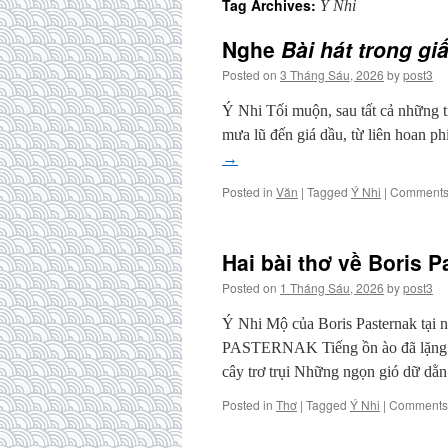
Tag Archives:
Ý Nhi
Nghe
Bài hát trong gi
Posted on
3 Tháng Sáu, 2026
by
post3
Ý Nhi Tối muộn, sau tất cả những ti
mưa lũ đến giá dầu, từ liên hoan 
→
Posted in
Văn
|
Tagged
Ý Nhi
|
Comments 
Hai bài thơ về Boris P
Posted on
1 Tháng Sáu, 2026
by
post3
Ý Nhi Mộ của Boris Pasternak tạ
PASTERNAK Tiếng ồn ào đã lặng 
cây trơ trụi Những ngọn gió dữ dằ
Posted in
Thơ
|
Tagged
Ý Nhi
|
Comments 