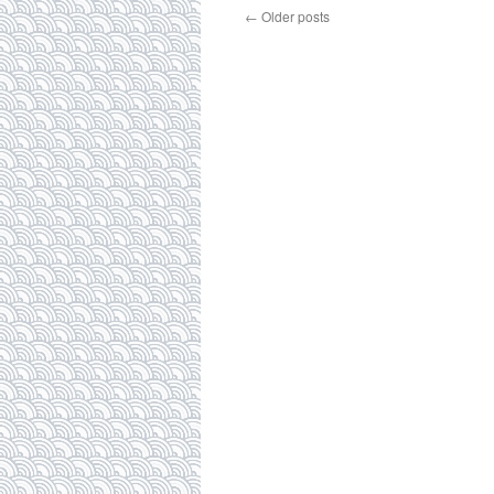
←
Older posts