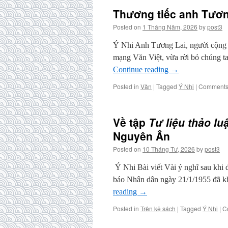
Thương tiếc anh Tươ
Posted on
1 Tháng Năm, 2026
by
post3
Ý Nhi Anh Tương Lai, người cộng tá
mạng Văn Việt, vừa rời bỏ chúng t
Continue reading
→
Posted in
Văn
|
Tagged
Ý Nhi
|
Comments 
Về tập
Tư liệu thảo lu
Nguyên Ân
Posted on
10 Tháng Tư, 2026
by
post3
Ý Nhi Bài viết Vài ý nghĩ sau khi
báo Nhân dân ngày 21/1/1955 đã kh
reading
→
Posted in
Trên kệ sách
|
Tagged
Ý Nhi
|
C