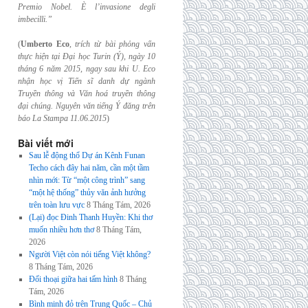
Premio Nobel. È l’invasione
degli
imbecilli.”
(
Umberto Eco
,
trích từ bài phỏng vấn
thực hiện tại Đại học Turin (Ý), ngày 10
tháng 6
năm 2015, ngay sau khi U. Eco
nhận học vị Tiến sĩ danh dự ngành
Truyền thông và
Văn hoá truyền thông
đại chúng. Nguyên văn tiếng Ý đăng trên
báo La Stampa
11.06.2015
)
Bài viết mới
Sau lễ động thổ Dự án Kênh Funan
Techo cách đây hai năm, cần một tầm
nhìn mới: Từ “một công trình” sang
“một hệ thống” thủy văn ảnh hưởng
trên toàn lưu vực
8 Tháng Tám, 2026
(Lại) đọc Đinh Thanh Huyền: Khi thơ
muốn nhiều hơn thơ
8 Tháng Tám,
2026
Người Việt còn nói tiếng Việt không?
8 Tháng Tám, 2026
Đối thoại giữa hai tấm hình
8 Tháng
Tám, 2026
Bình minh đỏ trên Trung Quốc – Chủ