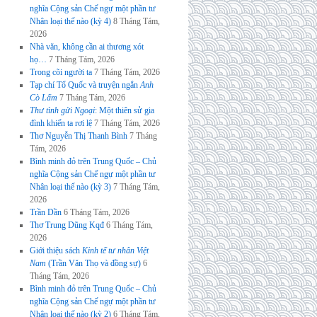
nghĩa Cộng sản Chế ngự một phần tư
Nhân loại thế nào (kỳ 4)
8 Tháng Tám,
2026
Nhà văn, không cần ai thương xót
họ…
7 Tháng Tám, 2026
Trong cõi người ta
7 Tháng Tám, 2026
Tạp chí Tổ Quốc và truyện ngắn
Anh
Cò Lấm
7 Tháng Tám, 2026
Thư tình gửi Ngoại
: Một thiên sử gia
đình khiến ta rơi lệ
7 Tháng Tám, 2026
Thơ Nguyễn Thị Thanh Bình
7 Tháng
Tám, 2026
Bình minh đỏ trên Trung Quốc – Chủ
nghĩa Cộng sản Chế ngự một phần tư
Nhân loại thế nào (kỳ 3)
7 Tháng Tám,
2026
Trần Dần
6 Tháng Tám, 2026
Thơ Trung Dũng Kqđ
6 Tháng Tám,
2026
Giới thiệu sách
Kinh tế tư nhân Việt
Nam
(Trần Văn Thọ và đồng sự)
6
Tháng Tám, 2026
Bình minh đỏ trên Trung Quốc – Chủ
nghĩa Cộng sản Chế ngự một phần tư
Nhân loại thế nào (kỳ 2)
6 Tháng Tám,