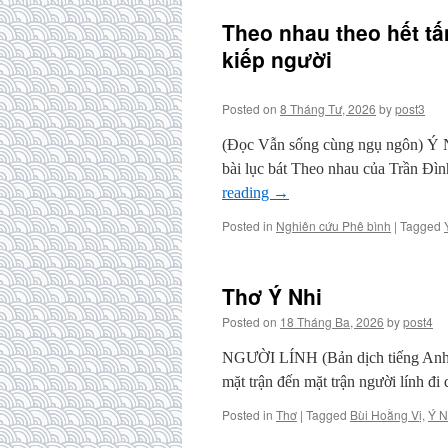
Theo nhau theo hết tấ
kiếp người
Posted on
8 Tháng Tư, 2026
by
post3
(Đọc Vẫn sống cùng ngụ ngôn) Ý Nh
bài lục bát Theo nhau của T
reading
→
Posted in
Nghiên cứu Phê bình
|
Tagged
Thơ Ý Nhi
Posted on
18 Tháng Ba, 2026
by
post4
NGƯỜI LÍNH (Bản dịch tiếng An
mặt trận đến mặt trận người lính 
Posted in
Thơ
|
Tagged
Bùi Hoằng Vị
,
Ý N