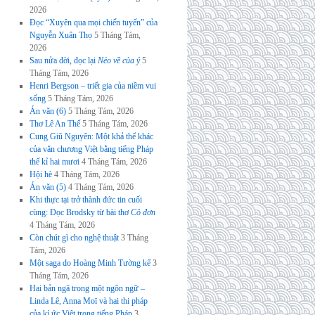
2026
Đọc “Xuyên qua mọi chiến tuyến” của
Nguyễn Xuân Thọ
5 Tháng Tám,
2026
Sau nửa đời, đọc lại
Nẻo về của ý
5
Tháng Tám, 2026
Henri Bergson – triết gia của niềm vui
sống
5 Tháng Tám, 2026
Án văn (6)
5 Tháng Tám, 2026
Thơ Lê An Thế
5 Tháng Tám, 2026
Cung Giũ Nguyên: Một khả thể khác
của văn chương Việt bằng tiếng Pháp
thế kỉ hai mươi
4 Tháng Tám, 2026
Hội hè
4 Tháng Tám, 2026
Án văn (5)
4 Tháng Tám, 2026
Khi thực tại trở thành đức tin cuối
cùng: Đọc Brodsky từ bài thơ
Cô đơn
4 Tháng Tám, 2026
Còn chút gì cho nghệ thuật
3 Tháng
Tám, 2026
Một saga do Hoàng Minh Tường kể
3
Tháng Tám, 2026
Hai bản ngã trong một ngôn ngữ –
Linda Lê, Anna Moï và hai thi pháp
của kí ức Việt trong tiếng Pháp
3