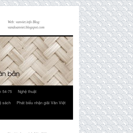
Web: vanviet.info Blog:
vandoanviet.blogspot.com
 54-75
Nghệ thuật
ệ sách
Phát biểu nhận giải Văn Việt