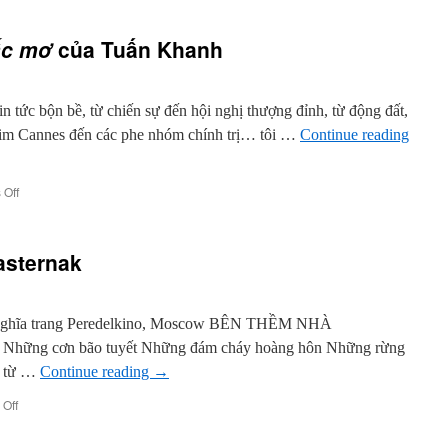
ấc mơ
của Tuấn Khanh
n tức bộn bề, từ chiến sự đến hội nghị thượng đỉnh, từ động đất,
phim Cannes đến các phe nhóm chính trị… tôi …
Continue reading
on
Off
Nghe
Bài
hát
asternak
trong
giấc
mơ
của
i nghĩa trang Peredelkino, Moscow BÊN THỀM NHÀ
Tuấn
Những cơn bão tuyết Những đám cháy hoàng hôn Những rừng
Khanh
n từ …
Continue reading
→
on
Off
Hai
bài