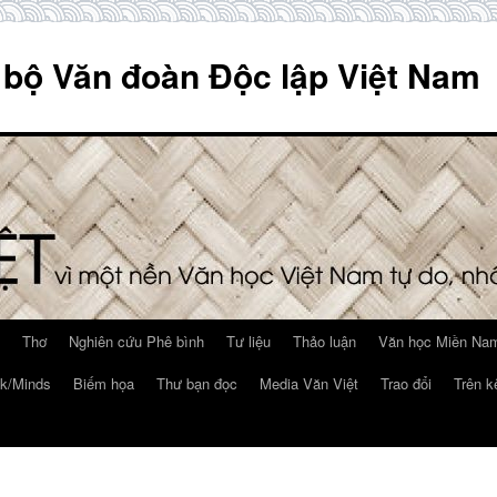
 bộ Văn đoàn Độc lập Việt Nam
Thơ
Nghiên cứu Phê bình
Tư liệu
Thảo luận
Văn học Miền Nam
k/Minds
Biếm họa
Thư bạn đọc
Media Văn Việt
Trao đổi
Trên k