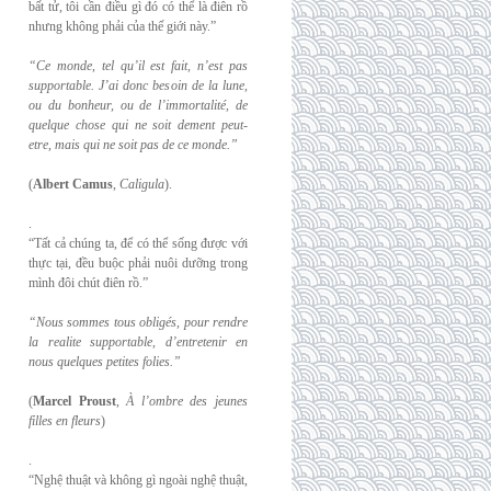
bất tử, tôi cần điều gì đó có thể là điên rồ
nhưng không phải của thế giới này.”
“Ce monde, tel qu’il est fait, n’est pas
supportable. J’ai donc besoin de la lune,
ou du
bonheur, ou de l’immortalité, de
quelque chose qui ne soit dement peut-
etre, mais qui
ne soit pas de ce monde.”
(
Albert Camus
,
Caligula
).
.
“Tất cả chúng ta, để có thể sống được với
thực tại, đều buộc phải nuôi dưỡng trong
mình đôi chút điên rồ.”
“Nous sommes tous obligés, pour rendre
la realite supportable, d’entretenir en
nous
quelques petites folies.”
(
Marcel Proust
,
À l’ombre des jeunes
filles en fleurs
)
.
“Nghệ thuật và không gì ngoài nghệ thuật,