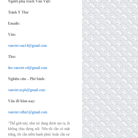
Người phụ trách Văn Việt:
Trịnh Y Thư
Emails:
Văn:
vanviet.van14@gmail.com
Thơ:
tho.vanviet.vd@gmail.com
Nghiên cứu – Phê bình:
vanviet.ncpb@gmail.com
Vấn đề hôm nay:
vanviet.vdhn1@gmail.com
“Thế giới này, như nó đang được tạo ra, là
không chịu đựng nổi. Nên tôi cần có mặt
trăng, tôi cần niềm hạnh phúc hoặc cần sự