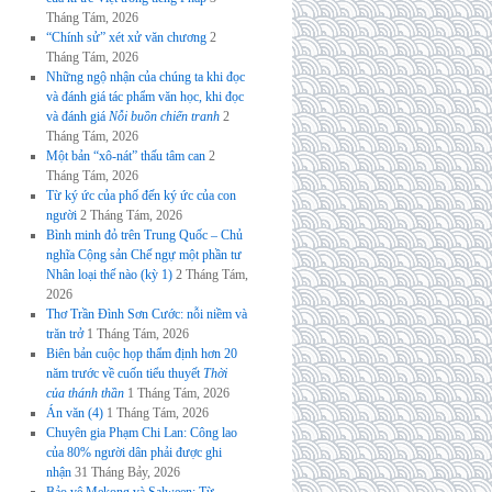
Tháng Tám, 2026
“Chính sử” xét xử văn chương
2
Tháng Tám, 2026
Những ngộ nhận của chúng ta khi đọc
và đánh giá tác phẩm văn học, khi đọc
và đánh giá
Nỗi buồn chiến tranh
2
Tháng Tám, 2026
Một bản “xô-nát” thấu tâm can
2
Tháng Tám, 2026
Từ ký ức của phố đến ký ức của con
người
2 Tháng Tám, 2026
Bình minh đỏ trên Trung Quốc – Chủ
nghĩa Cộng sản Chế ngự một phần tư
Nhân loại thế nào (kỳ 1)
2 Tháng Tám,
2026
Thơ Trần Đình Sơn Cước: nỗi niềm và
trăn trở
1 Tháng Tám, 2026
Biên bản cuộc họp thẩm định hơn 20
năm trước về cuốn tiểu thuyết
Thời
của thánh thần
1 Tháng Tám, 2026
Án văn (4)
1 Tháng Tám, 2026
Chuyên gia Phạm Chi Lan: Công lao
của 80% người dân phải được ghi
nhận
31 Tháng Bảy, 2026