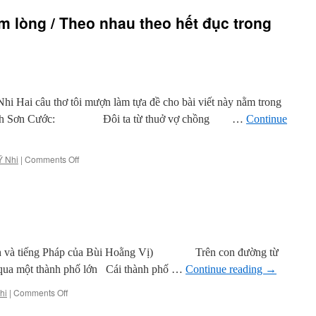
Tư
m lòng / Theo nhau theo hết đục trong
liệu
thảo
luận
1955
về
tập
thơ
i Hai câu thơ tôi mượn làm tựa đề cho bài viết này nằm trong
“Việt
rần Đình Sơn Cước: Đôi ta từ thuở vợ chồng …
Continue
Bắc”
[*]
của
Lại
on
Ý Nhi
|
Comments Off
Nguyên
Theo
Ân
nhau
theo
hết
tấm
lòng
/
h và tiếng Pháp của Bùi Hoằng Vị) Trên con đường từ
Theo
đi qua một thành phố lớn Cái thành phố …
Continue reading
→
nhau
theo
on
hi
|
Comments Off
hết
Thơ
đục