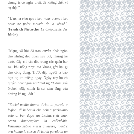
chúng ta có nghệ thuật để không chết vì
sự thật.”
“L’art et rien que l’art, nous avons l’art
pour ne point mourir de la vérité.”
(
Friedrich
Nietzsche
,
Le Crépuscule des
Idoles
)
.
“Mạng xã hội đã trao quyền phát ngôn
cho những đạo quân ngu dốt, những kẻ
trước đây chỉ tán dóc trong các quán bar
sau khi uống rượu mà không gây hại gì
cho cộng đồng. Trước đây người ta bảo
bọn họ im miệng ngay. Ngày nay họ có
quyền phát ngôn như một người đoạt giải
Nobel. Đây chính là sự xâm lăng của
những kẻ ngu dốt.”
“Social media danno diritto di parola a
legioni di imbecilli che prima parlavano
solo al
bar dopo un bicchiere di vino,
senza danneggiare la collettività.
Venivano subito messi a
tacere, mentre
ora hanno lo stesso diritto di parola di un