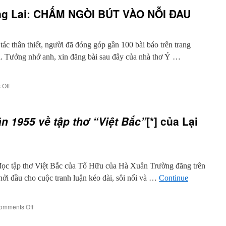
thơ
ng Lai: CHẤM NGÒI BÚT VÀO NỖI ĐAU
về
Boris
Pasternak
c thân thiết, người đã đóng góp gần 100 bài báo trên trang
a. Tưởng nhớ anh, xin đăng bài sau đây của nhà thơ Ý …
on
Off
Thương
tiếc
anh
ận 1955 về tập thơ “Việt Bắc”
[*] của Lại
Tương
Lai:
CHẤM
NGÒI
BÚT
 đọc tập thơ Việt Bắc của Tố Hữu của Hà Xuân Trường đăng trên
VÀO
NỖI
ởi đầu cho cuộc tranh luận kéo dài, sôi nổi và …
Continue
ĐAU
on
omments Off
Về
tập