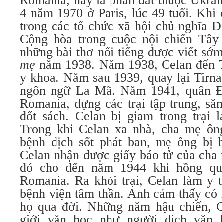
Romania, nay là phần đất thuộc Ukrai
4 năm 1970 ở Paris, lúc 49 tuổi. Khi
trong các tổ chức xã hội chủ nghĩa 
Cộng hòa trong cuộc nội chiến Tây
những bài thơ nổi tiếng được viết sớm
mẹ
năm 1938. Năm 1938, Celan đến T
y khoa. Năm sau 1939, quay lại Tirna
ngôn ngữ La Mã. Năm 1941, quân Đ
Romania, dựng các trại tập trung, să
đốt sách. Celan bị giam trong trại 
Trong khi Celan xa nhà, cha mẹ ông
bệnh dịch sốt phát ban, mẹ ông bị b
Celan nhận được giấy báo tử của cha
đó cho đến năm 1944 khi hồng qu
Romania. Ra khỏi trại, Celan làm y t
bệnh viện tâm thần. Anh cảm thấy có 
họ qua đời. Những năm hậu chiến, C
giới văn học như người dịch văn 