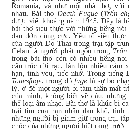
Romania, và như một nhà thơ, với 
nhau. Bài thơ
Death Fugue
(
Trốn ch
được viết khoảng năm 1945. Đây là bà
bài thơ siêu thực với những tiếng nói
đau đớn cùng cực. Yếu tố siêu thực 
của người Do Thái trong trại tập tr
Celan là người phát ngôn trong
Trốn
trong bài thơ còn có nhiều tiếng nói
cấu trúc rời rạc, lẫn lộn nhiều cảm 
hận, tình yêu, tiếc nhớ. Trong tiếng 
Todesfuge
, trong đó
fuge
là sự bỏ chạy
lý, ở đó một người bị tâm thần mất tr
của mình, không biết về đâu, nhưng
thể loại âm nhạc. Bài thơ là khúc bi ca 
trái tim của nạn nhân đau khổ, tinh 
những người bị giam giữ trong trại tập
chóc của những người biết rằng trước s