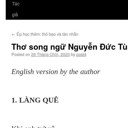
Tác
giả
←
Ép học thêm: thô bạo và tàn nhẫn
Thơ song ngữ Nguyễn Đức T
Posted on
29 Tháng Chín, 2023
by
post4
English version by the author
1. LÀNG QUÊ