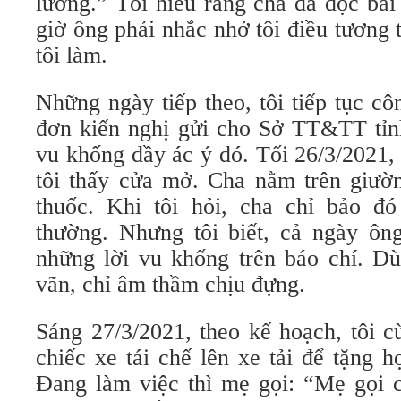
lưỡng.” Tôi hiểu rằng cha đã đọc bài
giờ ông phải nhắc nhở tôi điều tương 
tôi làm.
Những ngày tiếp theo, tôi tiếp tục cô
đơn kiến nghị gửi cho Sở TT&TT tỉn
vu khống đầy ác ý đó. Tối 26/3/2021,
tôi thấy cửa mở. Cha nằm trên giườn
thuốc. Khi tôi hỏi, cha chỉ bảo đ
thường. Nhưng tôi biết, cả ngày ông
những lời vu khống trên báo chí. Dù
vãn, chỉ âm thầm chịu đựng.
Sáng 27/3/2021, theo kế hoạch, tôi c
chiếc xe tái chế lên xe tải để tặng 
Đang làm việc thì mẹ gọi: “Mẹ gọi 