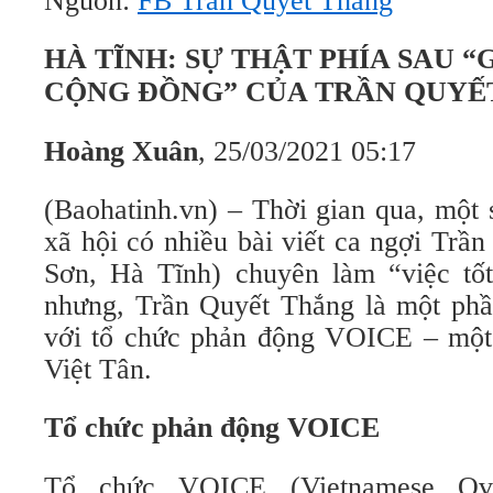
Nguồn:
FB Trần Quyết Thắng
HÀ TĨNH: SỰ THẬT PHÍA SAU 
CỘNG ĐỒNG” CỦA TRẦN QUYẾ
Hoàng Xuân
, 25/03/2021 05:17
(Baohatinh.vn) – Thời gian qua, một 
xã hội có nhiều bài viết ca ngợi Tr
Sơn, Hà Tĩnh) chuyên làm “việc tố
nhưng, Trần Quyết Thắng là một phần
với tổ chức phản động VOICE – một 
Việt Tân.
Tổ chức phản động VOICE
Tổ chức VOICE (Vietnamese Overs