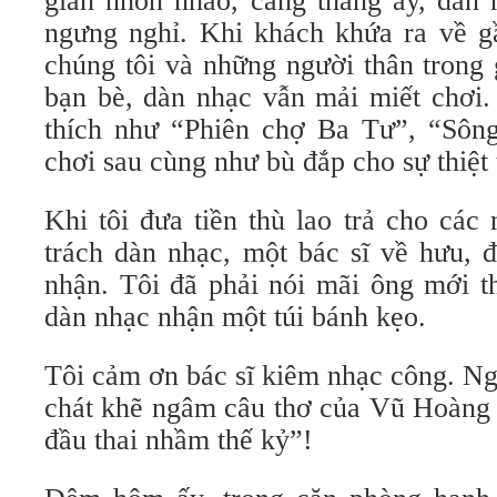
gian nhốn nháo, căng thẳng ấy, dàn 
ngưng nghỉ. Khi khách khứa ra về gầ
chúng tôi và những người thân trong 
bạn bè, dàn nhạc vẫn mải miết chơi.
thích như “Phiên chợ Ba Tư”, “Sô
chơi sau cùng như bù đắp cho sự thiệt 
Khi tôi đưa tiền thù lao trả cho các
trách dàn nhạc, một bác sĩ về hưu, 
nhận. Tôi đã phải nói mãi ông mới t
dàn nhạc nhận một túi bánh kẹo.
Tôi cảm ơn bác sĩ kiêm nhạc công. Ng
chát khẽ ngâm câu thơ của Vũ Hoàng
đầu thai nhầm thế kỷ”!