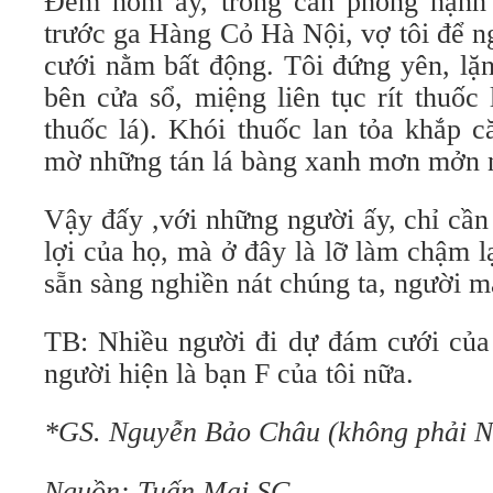
Đêm hôm ấy, trong căn phòng hạnh
trước ga Hàng Cỏ Hà Nội, vợ tôi để n
cưới nằm bất động. Tôi đứng yên, lặn
bên cửa sổ, miệng liên tục rít thuốc 
thuốc lá). Khói thuốc lan tỏa khắp c
mờ những tán lá bàng xanh mơn mởn n
Vậy đấy ,với những người ấy, chỉ cầ
lợi của họ, mà ở đây là lỡ làm chậm l
sẵn sàng nghiền nát chúng ta, người m
TB: Nhiều người đi dự đám cưới của 
người hiện là bạn F của tôi nữa.
*GS. Nguyễn Bảo Châu (không phải N
Nguồn: Tuấn Mai SG