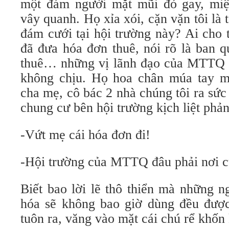
một đám người mặt mũi đỏ gay, miệ
vây quanh. Họ xỉa xói, cặn vặn tôi là 
đám cưới tại hội trường này? Ai cho 
đã đưa hóa đơn thuê, nói rõ là ban q
thuê… những vị lãnh đạo của MTTQ 
không chịu. Họ hoa chân múa tay m
cha mẹ, cô bác 2 nhà chúng tôi ra sức 
chung cư bên hội trường kịch liệt phản
-Vứt mẹ cái hóa đơn đi!
-Hội trường của MTTQ đâu phải nơi c
Biết bao lời lẽ thô thiển mà những n
hóa sẽ không bao giờ dùng đều được
tuôn ra, văng vào mặt cái chú rể khốn 