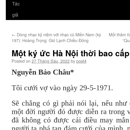
Tác
giả
←
Dòng nhạc kỷ niệm với nhạc cũ Miền Nam (kỳ
Mối thâm t
197): Hoàng Trọng: Gió Lạnh Chiều Đông
“Qu
Một ký ức Hà Nội thời bao cấp
Posted on
27 Tháng Sáu, 2022
by
post4
Nguyễn Bảo Châu*
Tôi cưới vợ vào ngày 29-5-1971.
Sẽ chẳng có gì phải nói lại, nếu như
một đời người đó được diễn ra trong 
đã không có được cái điều may mắn 
người ta phá tan đám cưới của mình, 