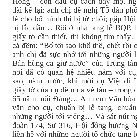
Hồng – con dâu cụ cách đây một ng
dài kể lại: anh chị đề nghị Tổ dân ph
lễ cho bố mình thì bị từ chối; gặp Hộ
bị lắc đầu… Rồi ở nhà tang lễ BQP, h
giấy tờ cần thiết, thì không tìm thấ
cả đêm: “Bố tôi sao khổ thế, chết rồ
anh chị đã sực nhớ tới những người 
Bản hùng ca giữ nước” của Trung tâ
nơi đã có quan hệ nhiều năm với c
sao, năm trước, khi mời cụ Việt đi 
giấy tờ của cụ để mua vé tàu – trong
65 năm tuổi Đảng… Anh em Văn hóa T
văn cho cụ, chuẩn bị lễ tang, chuẩn
những người tới viếng… Và sát nút ng
đoàn 174, Sư 316, Hội đồng hương N
liên hệ với những người tổ chức tang