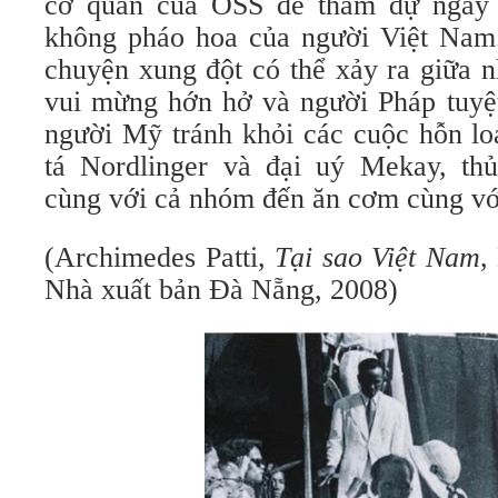
cơ quan của OSS để tham dự ngày l
không pháo hoa của người Việt Nam
chuyện xung đột có thể xảy ra giữa 
vui mừng hớn hở và người Pháp tuyệt
người Mỹ tránh khỏi các cuộc hỗn loạ
tá Nordlinger và đại uý Mekay, th
cùng với cả nhóm đến ăn cơm cùng v
(Archimedes Patti,
Tại sao Việt Nam
,
Nhà xuất bản Đà Nẵng, 2008)