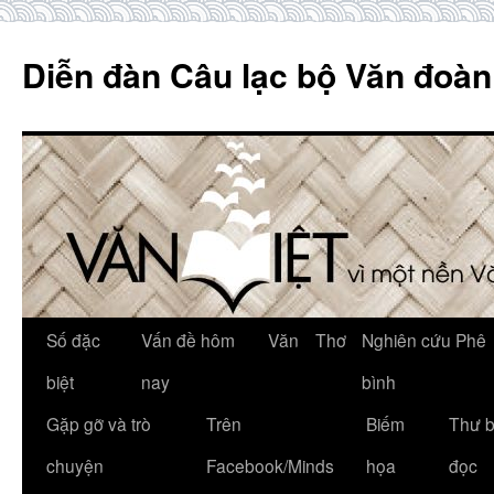
Skip
to
Diễn đàn Câu lạc bộ Văn đoàn
content
Số đặc
Vấn đề hôm
Văn
Thơ
Nghiên cứu Phê
biệt
nay
bình
Gặp gỡ và trò
Trên
Biếm
Thư 
chuyện
Facebook/Minds
họa
đọc