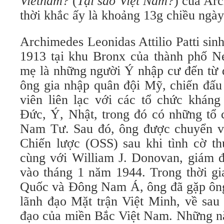
Vietnam?
(
Tại sao Việt Nam?
) của Arc
thời khắc ấy là khoảng 13g chiều ngà
Archimedes Leonidas Attilio Patti si
1913 tại khu Bronx của thành phố 
mẹ là những người Ý nhập cư đến từ 
ông gia nhập quân đội Mỹ, chiến đấu
viên liên lạc với các tổ chức kháng
Đức, Ý, Nhật, trong đó có những tổ 
Nam Tư. Sau đó, ông được chuyển v
Chiến lược (OSS) sau khi tình cờ t
cùng với William J. Donovan, giám 
vào tháng 1 năm 1944. Trong thời gi
Quốc và Đông Nam Á, ông đã gặp ôn
lãnh đạo Mặt trận Việt Minh, về sau 
đạo của miền Bắc Việt Nam. Những nă