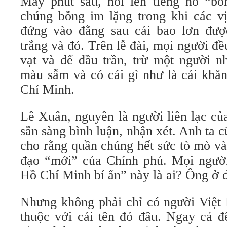
Mấy phút sau, nổi lên tiếng hô “bồ
chúng bỗng im lặng trong khi các v
đứng vào đằng sau cái bao lơn đượ
trắng và đỏ. Trên lễ đài, mọi người đề
vạt và để đầu trần, trừ một người n
màu sẫm và có cái gì như là cái khă
Chí Minh.
Lê Xuân, nguyên là người liên lạc củ
sẵn sàng bình luận, nhận xét. Anh ta 
cho rằng quần chúng hết sức tò mò và
đạo “mới” của Chính phủ. Mọi ngườ
Hồ Chí Minh bí ẩn” này là ai? Ông ở 
Nhưng không phải chỉ có người Việ
thuộc với cái tên đó đâu. Ngay cả 