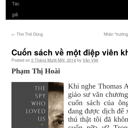
Tác
giả
←
Thơ Thế Dũng
Nhân "trường 
Cuốn sách về một điệp viên 
Posted on
2 Tháng Mười Một, 2014
by
Văn Việt
Phạm Thị Hoài
Khi nghe Thomas A.
giáo sư văn chương
cuốn sách của ô
đang được dịch để x
thú thật tôi đã khô
cuốn nữa ư? Tro