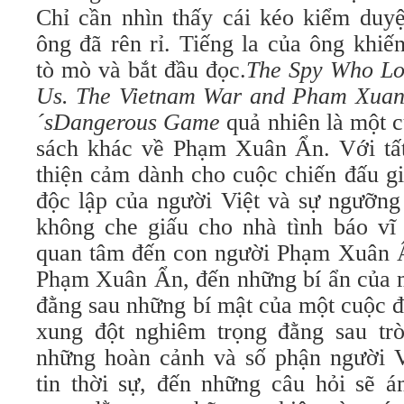
Chỉ cần nhìn thấy cái kéo kiểm duyệ
ông đã rên rỉ. Tiếng la của ông khiến
tò mò và bắt đầu đọc.
The Spy Who L
Us. The Vietnam War and Pham Xua
´sDangerous Game
quả nhiên là một 
sách khác về Phạm Xuân Ẩn. Với tấ
thiện cảm dành cho cuộc chiến đấu g
độc lập của người Việt và sự ngưỡn
không che giấu cho nhà tình báo vĩ
quan tâm đến con người Phạm Xuân 
Phạm Xuân Ẩn, đến những bí ẩn của m
đằng sau những bí mật của một cuộc đ
xung đột nghiêm trọng đằng sau tr
những hoàn cảnh và số phận người V
tin thời sự, đến những câu hỏi sẽ á