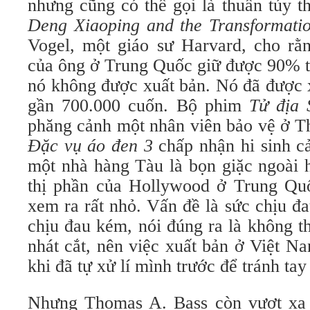
nhưng cũng có thể gọi là thuần túy t
Deng Xiaoping and the Transformati
Vogel, một giáo sư Harvard, cho rằ
của ông ở Trung Quốc giữ được 90% t
nó không được xuất bản. Nó đã được 
gần 700.000 cuốn. Bộ phim
Tử địa
phăng cảnh một nhân viên bảo vệ ở T
Đặc vụ áo đen 3
chấp nhận hi sinh c
một nhà hàng Tàu là bọn giặc ngoài h
thị phần của Hollywood ở Trung Quố
xem ra rất nhỏ. Vấn đề là sức chịu đ
chịu đau kém, nói đúng ra là không t
nhát cắt, nên việc xuất bản ở Việt Na
khi đã tự xử lí mình trước để tránh tay
Nhưng Thomas A. Bass còn vượt xa 