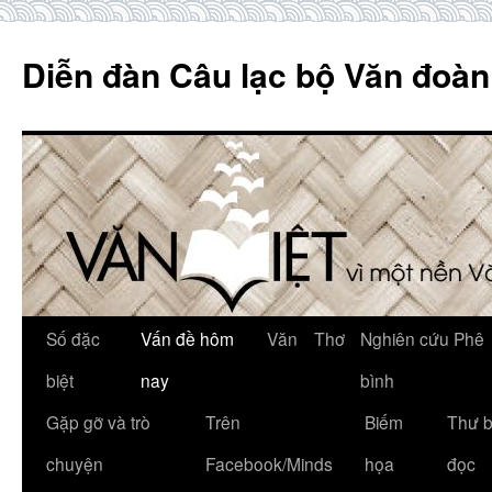
Skip
to
Diễn đàn Câu lạc bộ Văn đoàn
content
Số đặc
Vấn đề hôm
Văn
Thơ
Nghiên cứu Phê
biệt
nay
bình
Gặp gỡ và trò
Trên
Biếm
Thư 
chuyện
Facebook/Minds
họa
đọc