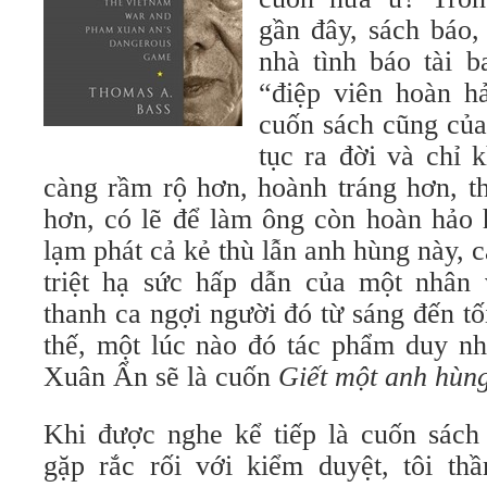
gần đây, sách báo, 
nhà tình báo tài 
“điệp viên hoàn h
cuốn sách cũng của
tục ra đời và chỉ 
càng rầm rộ hơn, hoành tráng hơn, t
hơn, có lẽ để làm ông còn hoàn hảo 
lạm phát cả kẻ thù lẫn anh hùng này, 
triệt hạ sức hấp dẫn của một nhân 
thanh ca ngợi người đó từ sáng đến tố
thế, một lúc nào đó tác phẩm duy nh
Xuân Ẩn sẽ là cuốn
Giết một anh hùn
Khi được nghe kể tiếp là cuốn sác
gặp rắc rối với kiểm duyệt, tôi th