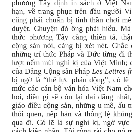
phương Tây định in sách ở Việt Nam
hạn, về trang phục trên đầu người Vi
cũng phải chuẩn bị tinh thần chơi m
duyệt. Chuyện đó ông phải hiểu. Mà t
thức phương Tây càng thiên tả, th
cộng sản nòi, càng bị xét nét. Chắc
những trí thức Pháp và Đức từng đi t
lượt nếm mùi nghi kị của Việt Minh; 
của Đảng Cộng sản Pháp
Les Lettres f
bị ngờ là “thế lực phản động”, có lẽ
mức các cán bộ văn hóa Việt Nam cho
hỏi, điều gì sẽ còn lại dai dẳng nhất
giáo điều cộng sản, những u mê, ấu t
thói quen, nếp hằn và thông lệ khủn
qua đi. Có lẽ là sự nghi kị, ngờ vực
cách kiên nhẫn. Tôi rộng rãi cho nó mộ