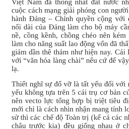
Việt Nam đã thống nhất đất nước n
cuộc cách mạng giải phóng con người
hành Đảng – Chính quyền cộng với cá
nối dài của Đảng làm cho bộ máy cầ
nề, cồng kềnh, chồng chéo nên kém 
làm cho năng suất lao động vốn đã th
giảm dần thê thảm như hiện nay. Cái 
với “văn hóa làng chài” nếu cứ để vậy
lạ.
Thiết nghĩ sự đổ vỡ là tất yếu đối vớ
yếu không tựa trên 5 cái trụ cơ bản 
nên vecto lực tổng hợp bị triệt tiêu đ
mới chỉ là cách nhìn nhận mang tính lo
sử thì các chế độ Toàn trị (kể cả các
châu trước kia) đều giống nhau ở 