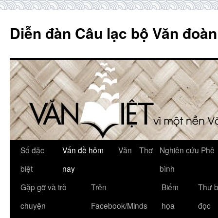
Skip
to
Diễn đàn Câu lạc bộ Văn đoàn
content
Số đặc
Vấn đề hôm
Văn
Thơ
Nghiên cứu Phê
biệt
nay
bình
Gặp gỡ và trò
Trên
Biếm
Thư 
chuyện
Facebook/Minds
họa
đọc