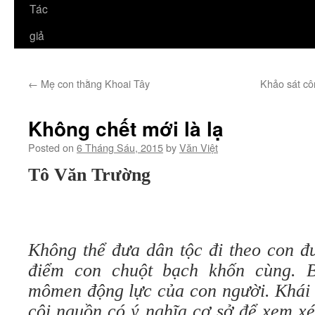
Tác
giả
←
Mẹ con thằng Khoai Tây
Khảo sát cô
Không chết mới là lạ
Posted on
6 Tháng Sáu, 2015
by
Văn Việt
Tô Văn Trường
Không thể đưa dân tộc đi theo con 
điểm con chuột bạch khốn cùng. 
mômen động lực của con người. Khái 
cội nguồn có ý nghĩa cơ sở để xem x