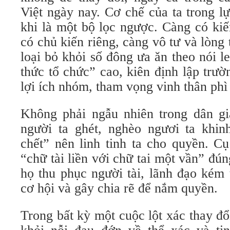
Việt ngày nay. Cơ chế của ta trong l
khi là một bộ lọc ngược. Càng có kiế
có chủ kiến riêng, càng vô tư và lòng 
loại bỏ khỏi số đông ưa ăn theo nói 
thức tổ chức” cao, kiên định lập trư
lợi ích nhóm, tham vọng vinh thân phì
Không phải ngẫu nhiên trong dân gi
người ta ghét, nghèo ngươi ta khin
chết” nên linh tinh ta cho quyền. 
“chữ tài liền với chữ tai một vần” đún
họ thu phục người tài, lãnh đạo kém
cơ hội và gây chia rẽ để nắm quyền.
Trong bất kỳ một cuộc lột xác thay đ