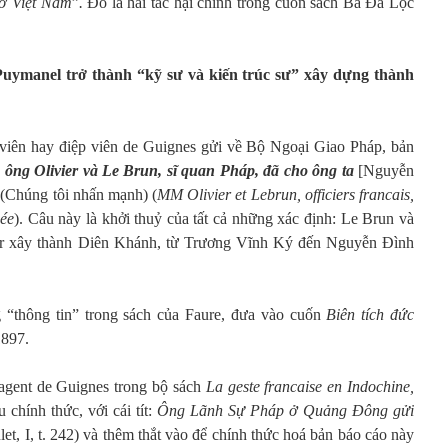
 ở Việt Nam
”
.
Đó là hai tác hại chính trong cuốn sách Bá Đa Lộc
Puymanel trở thành “kỹ sư và kiến trúc sư” xây dựng thành
viên hay điệp viên de Guignes gửi về Bộ Ngoại Giao Pháp, bản
 ông
Olivier và Le Brun, sĩ quan Pháp, đã cho ông ta
[Nguyễn
.
(Chúng tôi nhấn mạnh) (
MM Olivier et Lebrun, officiers francais,
iée
).
Câu này là khởi thuỷ của tất cả những xác định: Le Brun và
ier xây thành Diên Khánh, từ Trương Vĩnh Ký đến Nguyễn Đình
 “thông tin” trong sách của Faure, đưa vào cuốn
Biên tích đức
1897.
 agent de Guignes trong bộ sách
La geste francaise en Indochine,
u chính thức, với cái tít:
Ông Lãnh Sự Pháp ở Quảng Đông gửi
let, I, t. 242) và thêm thắt vào để chính thức hoá bản báo cáo này