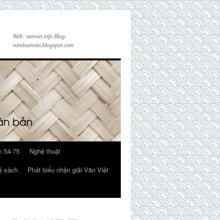
Web: vanviet.info Blog:
vandoanviet.blogspot.com
 54-75
Nghệ thuật
ệ sách
Phát biểu nhận giải Văn Việt