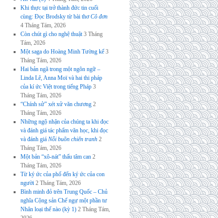
Khi thực tại trở thành đức tin cuối
cùng: Đọc Brodsky từ bài thơ
Cô đơn
4 Tháng Tám, 2026
Còn chút gì cho nghệ thuật
3 Tháng
Tám, 2026
Một saga do Hoàng Minh Tường kể
3
Tháng Tám, 2026
Hai bản ngã trong một ngôn ngữ –
Linda Lê, Anna Moï và hai thi pháp
của kí ức Việt trong tiếng Pháp
3
Tháng Tám, 2026
“Chính sử” xét xử văn chương
2
Tháng Tám, 2026
Những ngộ nhận của chúng ta khi đọc
và đánh giá tác phẩm văn học, khi đọc
và đánh giá
Nỗi buồn chiến tranh
2
Tháng Tám, 2026
Một bản “xô-nát” thấu tâm can
2
Tháng Tám, 2026
Từ ký ức của phố đến ký ức của con
người
2 Tháng Tám, 2026
Bình minh đỏ trên Trung Quốc – Chủ
nghĩa Cộng sản Chế ngự một phần tư
Nhân loại thế nào (kỳ 1)
2 Tháng Tám,