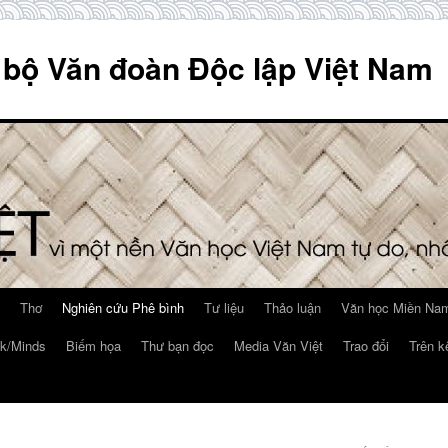
 bộ Văn đoàn Độc lập Việt Nam
Thơ
Nghiên cứu Phê bình
Tư liệu
Thảo luận
Văn học Miền Nam
k/Minds
Biếm họa
Thư bạn đọc
Media Văn Việt
Trao đổi
Trên k