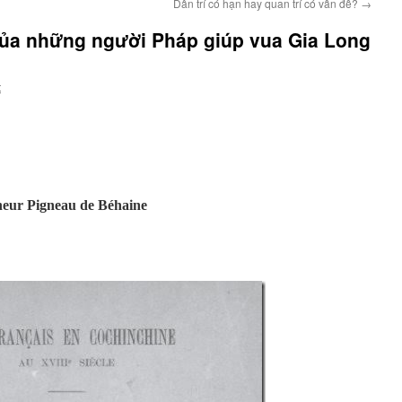
Dân trí có hạn hay quan trí có vấn đề?
→
của những người Pháp giúp vua Gia Long
t
neur Pigneau de Béhaine