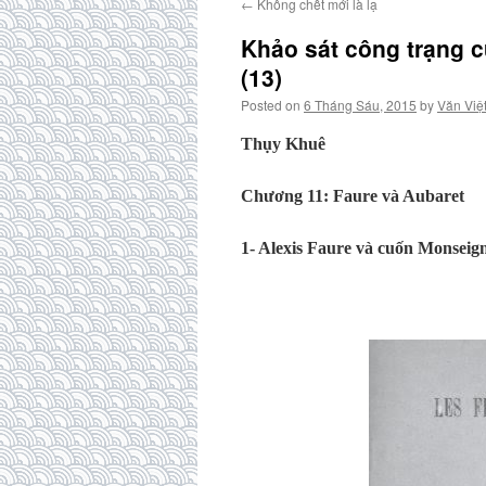
←
Không chết mới là lạ
Khảo sát công trạng 
(13)
Posted on
6 Tháng Sáu, 2015
by
Văn Việ
Thụy Khuê
Chương 11:
Faure và Aubaret
1- Alexis Faure và cuốn Monseig