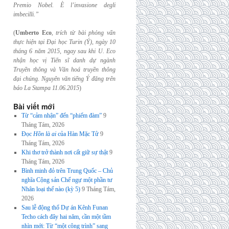
Premio Nobel. È l’invasione
degli
imbecilli.”
(
Umberto Eco
,
trích từ bài phỏng vấn
thực hiện tại Đại học Turin (Ý), ngày 10
tháng 6
năm 2015, ngay sau khi U. Eco
nhận học vị Tiến sĩ danh dự ngành
Truyền thông và
Văn hoá truyền thông
đại chúng. Nguyên văn tiếng Ý đăng trên
báo La Stampa
11.06.2015
)
Bài viết mới
Từ “cảm nhận” đến “phiếm đàm”
9
Tháng Tám, 2026
Đọc
Hồn là ai
của Hàn Mặc Tử
9
Tháng Tám, 2026
Khi thơ trở thành nơi cất giữ sự thật
9
Tháng Tám, 2026
Bình minh đỏ trên Trung Quốc – Chủ
nghĩa Cộng sản Chế ngự một phần tư
Nhân loại thế nào (kỳ 5)
9 Tháng Tám,
2026
Sau lễ động thổ Dự án Kênh Funan
Techo cách đây hai năm, cần một tầm
nhìn mới: Từ “một công trình” sang