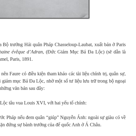
a Bộ trưởng Hải quân Pháp Chasseloup-Laubat, xuất bản ở Paris
haine évêque d’Adran
, (Đức Giám Mục Bá Đa Lộc) (sẽ dẫn là
mel, Paris, 1891.
nên Faure có điều kiện tham khảo các tài liệu chính trị, quân sự,
ời giám mục Bá Đa Lộc, nhờ một số tư liệu lưu trữ trong bộ ngoại
 những văn bản sau đây:
ộc tâu vua Louis XVI, với hai yếu tố chính:
nước Pháp nếu đem quân “giúp” Nguyễn Ánh: ngoài sự giàu có về
hặn đứng sự bành trướng của đế quốc Anh ở Á Châu.