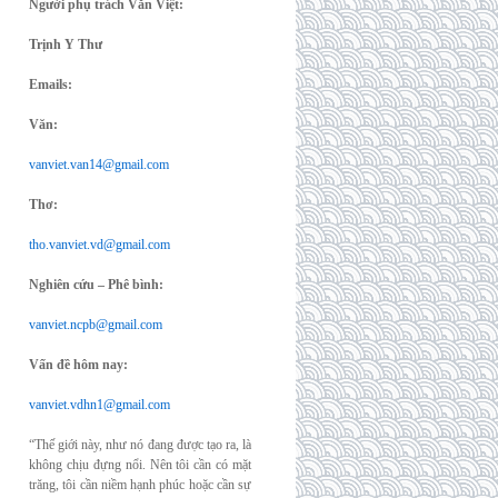
Người phụ trách Văn Việt:
Trịnh Y Thư
Emails:
Văn:
vanviet.van14@gmail.com
Thơ:
tho.vanviet.vd@gmail.com
Nghiên cứu – Phê bình:
vanviet.ncpb@gmail.com
Vấn đề hôm nay:
vanviet.vdhn1@gmail.com
“Thế giới này, như nó đang được tạo ra, là
không chịu đựng nổi. Nên tôi cần có mặt
trăng, tôi cần niềm hạnh phúc hoặc cần sự