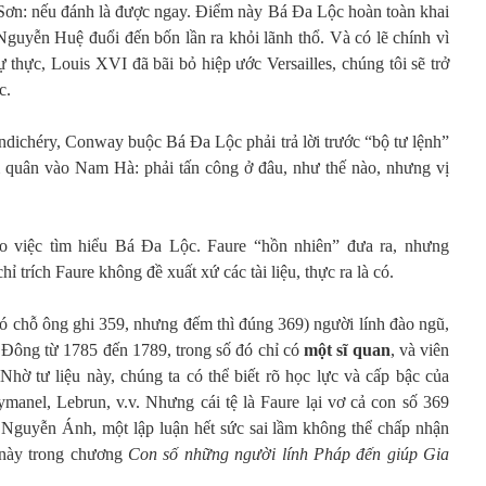
y Sơn: nếu đánh là được ngay. Điểm này Bá Đa Lộc hoàn toàn khai
guyễn Huệ đuổi đến bốn lần ra khỏi lãnh thổ. Và có lẽ chính vì
ự thực, Louis XVI đã bãi bỏ hiệp ước Versailles, chúng tôi sẽ trở
c.
ndichéry, Conway buộc Bá Đa Lộc phải trả lời trước “bộ tư lệnh”
 quân vào Nam Hà: phải tấn công ở đâu, như thế nào, nhưng vị
cho việc tìm hiểu Bá Đa Lộc. Faure “hồn nhiên” đưa ra, nhưng
 trích Faure không đề xuất xứ các tài liệu, thực ra là có.
có chỗ ông ghi 359, nhưng đếm thì đúng 369)
người lính đào ngũ,
n Đông từ 1785 đến 1789, trong số đó chỉ có
một sĩ quan
, và viên
hờ tư liệu này, chúng ta có thể biết rõ học lực và cấp bậc của
anel, Lebrun, v.v. Nhưng cái tệ là Faure lại vơ cả con số 369
 Nguyễn Ánh, một lập luận hết sức sai lầm không thể chấp nhận
 này trong chương
Con số những người lính Pháp đến giúp Gia