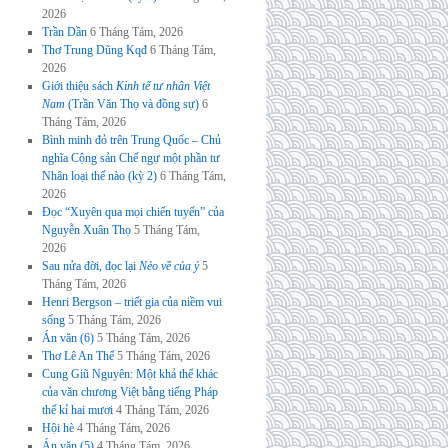
2026
Trần Dần
6 Tháng Tám, 2026
Thơ Trung Dũng Kqđ
6 Tháng Tám,
2026
Giới thiệu sách
Kinh tế tư nhân Việt
Nam
(Trần Văn Thọ và đồng sự)
6
Tháng Tám, 2026
Bình minh đỏ trên Trung Quốc – Chủ
nghĩa Cộng sản Chế ngự một phần tư
Nhân loại thế nào (kỳ 2)
6 Tháng Tám,
2026
Đọc “Xuyên qua mọi chiến tuyến” của
Nguyễn Xuân Thọ
5 Tháng Tám,
2026
Sau nửa đời, đọc lại
Nẻo về của ý
5
Tháng Tám, 2026
Henri Bergson – triết gia của niềm vui
sống
5 Tháng Tám, 2026
Án văn (6)
5 Tháng Tám, 2026
Thơ Lê An Thế
5 Tháng Tám, 2026
Cung Giũ Nguyên: Một khả thể khác
của văn chương Việt bằng tiếng Pháp
thế kỉ hai mươi
4 Tháng Tám, 2026
Hội hè
4 Tháng Tám, 2026
Án văn (5)
4 Tháng Tám, 2026