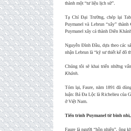
thành một “tư liệu lịch sử”.
Tạ Chí Đại Trường, chép lại Tab
Puymanel và Lebrun “xây” thành G
Puymanel xây cả thành Diên Khánh
Nguyễn Đình Đầu, dựa theo các sá
nhận Lebrun là “kỹ sư thiết kế đô t
Chúng tôi sẽ khai triển những vấ
Khánh.
Tóm lại, Faure, năm 1891 đã dùng 
luận: Bá Đa Lộc là Richelieu của 
ở Việt Nam.
Tiến trình Puymanel từ binh nhì
Faure là người “hồn nhiên”, ông k