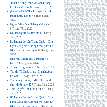
“một hệ thống” thủy văn ảnh hưởng
trên toàn lưu vực
8 Tháng Tám, 2026
(Lại) đọc Đinh Thanh Huyền: Khi thơ
muốn nhiều hơn thơ
8 Tháng Tám,
2026
Người Việt còn nói tiếng Việt không?
8 Tháng Tám, 2026
Đối thoại giữa hai tấm hình
8 Tháng
Tám, 2026
Bình minh đỏ trên Trung Quốc – Chủ
nghĩa Cộng sản Chế ngự một phần tư
Nhân loại thế nào (kỳ 4)
8 Tháng Tám,
2026
Nhà văn, không cần ai thương xót
họ…
7 Tháng Tám, 2026
Trong cõi người ta
7 Tháng Tám, 2026
Tạp chí Tổ Quốc và truyện ngắn
Anh
Cò Lấm
7 Tháng Tám, 2026
Thư tình gửi Ngoại
: Một thiên sử gia
đình khiến ta rơi lệ
7 Tháng Tám, 2026
Thơ Nguyễn Thị Thanh Bình
7 Tháng
Tám, 2026
Bình minh đỏ trên Trung Quốc – Chủ
nghĩa Cộng sản Chế ngự một phần tư
Nhân loại thế nào (kỳ 3)
7 Tháng Tám,