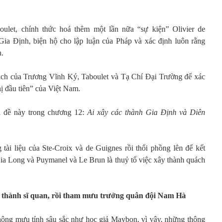
oulet, chính thức hoá thêm một lần nữa “sự kiện” Olivier de
ia Định, biện hộ cho lập luận của Pháp và xác định luôn rằng
.
ch của Trương Vĩnh Ký, Taboulet và Tạ Chí Đại Trường để xác
hị đầu tiên” của Việt Nam.
n đề này trong chương 12:
Ai xây các thành Gia Định và Diên
tài liệu của Ste-Croix và de Guignes rồi thổi phồng lên để kết
Gia Long và Puymanel và Le Brun là thuỷ tổ việc xây thành quách
, thành sĩ quan, rồi tham mưu trưởng quân đội Nam Hà
hông mưu tính sâu sắc như học giả Maybon, vì vậy, những thông