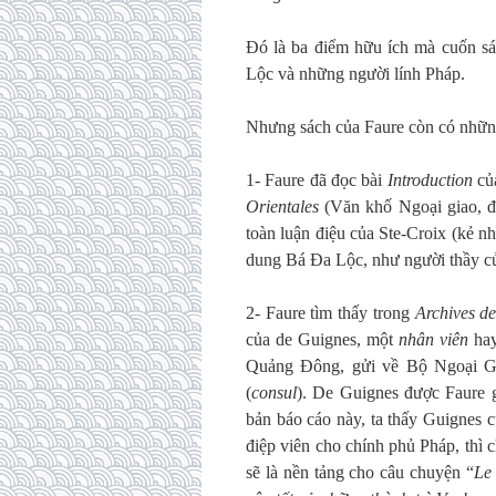
Đó là ba điểm hữu ích mà cuốn sá
Lộc và những người lính Pháp.
Nhưng sách của Faure còn có những 
1- Faure đã đọc bài
Introduction
của
Orientales
(Văn khố Ngoại giao, đ
toàn luận điệu của Ste-Croix (kẻ 
dung Bá Đa Lộc, như người thầy củ
2- Faure tìm thấy trong
Archives de
của de Guignes, một
nhân viên
ha
Quảng Đông, gửi về Bộ Ngoại G
(
consul
). De Guignes được Faure g
bản báo cáo này, ta thấy Guignes c
điệp viên cho chính phủ Pháp, thì 
sẽ là nền tảng cho câu chuyện “
Le 