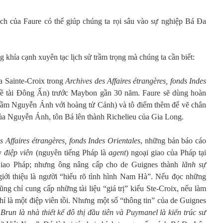
ch của Faure có thể giúp chúng ta rọi sâu vào sự nghiệp Bá Đa
khía cạnh xuyên tạc lịch sử trầm trọng mà chúng ta cần biết:
 Sainte-Croix trong
Archives des Affaires étrangères, fonds Indes
ề tài Đông Ấn)
trước Maybon gần 30 năm. Faure sẽ dùng hoàn
nhầm Nguyễn Ánh với hoàng tử Cảnh) và tô điểm thêm để vẽ chân
a Nguyễn Ánh, tôn Bá lên thành Richelieu của Gia Long.
s Affaires étrangères, fonds Indes Orientales
, những bản báo cáo
y
điệp viên
(nguyên tiếng Pháp là
agent
) ngoại giao của Pháp tại
iao Pháp; nhưng ông nâng cấp cho de Guignes thành
lãnh sự
iới thiệu là người “hiểu rõ tình hình Nam Hà”. Nếu đọc những
ũng chỉ cung cấp những tài liệu “giá trị” kiểu Ste-Croix, nếu làm
chỉ là một điệp viên tồi. Nhưng một số “thông tin” của de Guignes
Brun là nhà thiết kế đô thị đầu tiên và Puymanel là kiến trúc sư