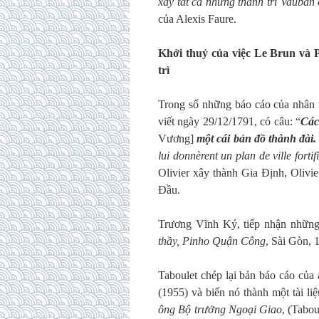
xây tất cả những thành trì Vauban
của Alexis Faure.
Khởi thuỷ của việc Le Brun và 
trì
Trong số những báo cáo của nhân 
viết ngày 29/12/1791, có câu: “
Các
Vương]
một cái bản đồ thành đài
lui donnèrent un plan de ville fortif
Olivier xây thành Gia Định, Oliv
Đầu.
Trương Vĩnh Ký, tiếp nhận những
thầy, Pinho Quận Công
, Sài Gòn, 
Taboulet chép lại bản báo cáo của
(1955) và biến nó thành một tài liệ
ông Bộ trưởng Ngoại Giao
, (Tabou