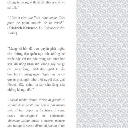
chúng ta có nghệ thuật để không chết vì
sự thật.”
“L’art et rien que l’art, nous avons l’art
pour ne point mourir de la vérité.”
(
Friedrich
Nietzsche
,
Le Crépuscule des
Idoles
)
.
“Mạng xã hội đã trao quyền phát ngôn
cho những đạo quân ngu dốt, những kẻ
trước đây chỉ tán dóc trong các quán bar
sau khi uống rượu mà không gây hại gì
cho cộng đồng. Trước đây người ta bảo
bọn họ im miệng ngay. Ngày nay họ có
quyền phát ngôn như một người đoạt giải
Nobel. Đây chính là sự xâm lăng của
những kẻ ngu dốt.”
“Social media danno diritto di parola a
legioni di imbecilli che prima parlavano
solo al
bar dopo un bicchiere di vino,
senza danneggiare la collettività.
Venivano subito messi a
tacere, mentre
ora hanno lo stesso diritto di parola di un