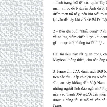
– Tình trạng “tồi tệ” của quân Tâ
man, vì lúc đó Nguyễn Ánh đã bị N
điểm man trá này, nên khi biết rõ s
lại vấn đề này khi viết về Bá Đa Lộ
2 – Bản ghi buổi “khẩu cung” ở Po
về những điểm chiến lược khi đem
giám mục ú ớ, không trả lời được.
Hai tài liệu này rất quan trọng 
Maybon không thích, cho nên ông chỉ
3- Faure tìm được danh sách 369 (
trên các tàu Pháp có dịch vụ ở biể
sĩ quan này không đến Việt Nam. N
những người lính đào ngũ như Puym
này vào thành 369 người đến giúp
được. Chúng tôi sẽ mổ xẻ vấn đề
Long
.