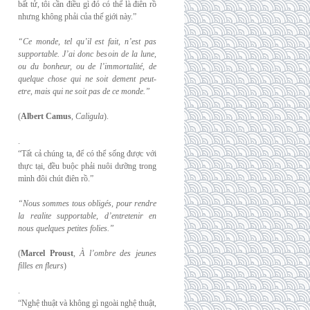
bất tử, tôi cần điều gì đó có thể là điên rồ
nhưng không phải của thế giới này.”
“Ce monde, tel qu’il est fait, n’est pas
supportable. J’ai donc besoin de la lune,
ou du
bonheur, ou de l’immortalité, de
quelque chose qui ne soit dement peut-
etre, mais qui
ne soit pas de ce monde.”
(
Albert Camus
,
Caligula
).
.
“Tất cả chúng ta, để có thể sống được với
thực tại, đều buộc phải nuôi dưỡng trong
mình đôi chút điên rồ.”
“Nous sommes tous obligés, pour rendre
la realite supportable, d’entretenir en
nous
quelques petites folies.”
(
Marcel Proust
,
À l’ombre des jeunes
filles en fleurs
)
.
“Nghệ thuật và không gì ngoài nghệ thuật,