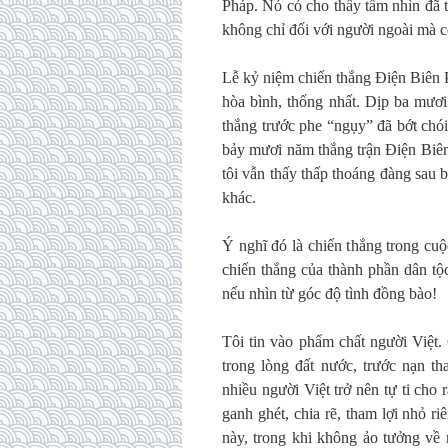
Pháp. Nó có cho thấy tầm nhìn đã 
không chỉ đối với người ngoài mà
Lễ kỷ niệm chiến thắng Điện Biên 
hòa bình, thống nhất. Dịp ba mươ
thắng trước phe “ngụy” đã bớt chói
bảy mươi năm thắng trận Điện Biê
tôi vẫn thấy thấp thoáng đàng sau 
khác.
Ý nghĩ đó là chiến thắng trong cu
chiến thắng của thành phần dân tộc
nếu nhìn từ góc độ tình đồng bào!
Tôi tin vào phẩm chất người Việt.
trong lòng đất nước, trước nạn 
nhiều người Việt trở nên tự ti cho
ganh ghét, chia rẽ, tham lợi nhỏ 
này, trong khi không ảo tưởng về