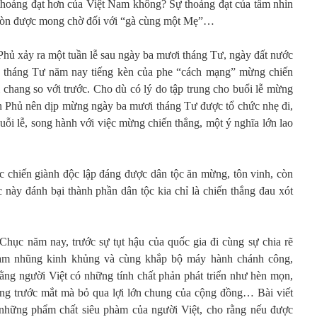
thoáng đạt hơn của Việt Nam không? Sự thoáng đạt của tầm nhìn
 còn được mong chờ đối với “gà cùng một Mẹ”…
Phủ xảy ra một tuần lễ sau ngày ba mươi tháng Tư, ngày đất nước
i tháng Tư năm nay tiếng kèn của phe “cách mạng” mừng chiến
 chang so với trước. Cho dù có lý do tập trung cho buổi lễ mừng
n Phủ nên dịp mừng ngày ba mươi tháng Tư được tổ chức nhẹ đi,
buỗi lễ, song hành với việc mừng chiến thắng, một ý nghĩa lớn lao
ộc chiến giành độc lập đáng được dân tộc ăn mừng, tôn vinh, còn
 này đánh bại thành phần dân tộc kia chỉ là chiến thắng đau xót
 Chục năm nay, trước sự tụt hậu của quốc gia đi cùng sự chia rẽ
tham nhũng kinh khủng và cùng khắp bộ máy hành chánh công,
 rằng người Việt có những tính chất phản phát triển như hèn mọn,
riêng trước mắt mà bỏ qua lợi lớn chung của cộng đồng… Bài viết
 những phẩm chất siêu phàm của người Việt, cho rằng nếu được