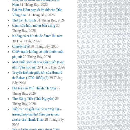
Nam
31 Tháng Bảy, 2026
Bài thơ
Hôm nay tôi ăn thịt
của Trần
Vàng Sao
31 Tháng Bảy, 2026
Thơ Lê Thọ Bình
31 Tháng Bảy, 2026
Cánh cửa luôn mở từ bên trong
30
Tháng Bảy, 2026
Không có ai hút thuốc ở trên lầu tám
30 Tháng Bảy, 2026
Chuyện tử tế
30 Tháng Bảy, 2026
Chiến tranh không có một khuôn mặt
phụ nữ
29 Tháng Bảy, 2026
Một cuốn sách đi qua giới tuyến (Góc
nhìn Văn học sử)
29 Tháng Bảy, 2026
Truyện
Kiệt tác giấu kín
của Honoré
de Balzac (1799-1850) (2)
29 Tháng
Bảy, 2026
Đặt tên cho Phủ Thành Chương
29
Tháng Bảy, 2026
Thơ Đặng Tiến (Thái Nguyên)
29
Tháng Bảy, 2026
Tiếp xúc và giải mã thơ đương đại –
trường hợp bài thơ
Đàn ghi-ta của
Lorca
của Thanh Thảo
28 Tháng Bảy,
2026