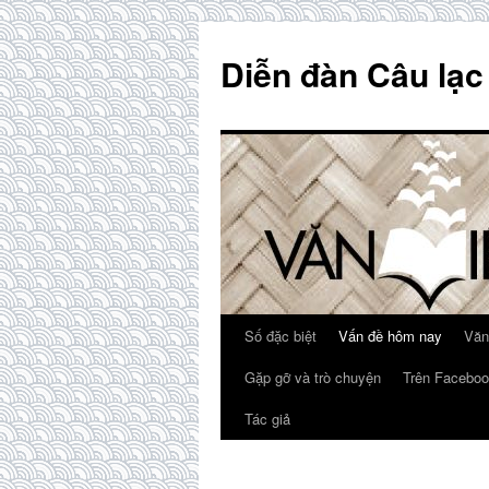
Skip
to
Diễn đàn Câu lạc
content
Số đặc biệt
Vấn đề hôm nay
Văn
Gặp gỡ và trò chuyện
Trên Faceboo
Tác giả