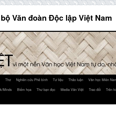
 bộ Văn đoàn Độc lập Việt Nam
Thơ
Nghiên cứu Phê bình
Tư liệu
Thảo luận
Văn học Miền Nam
k/Minds
Biếm họa
Thư bạn đọc
Media Văn Việt
Trao đổi
Trên k