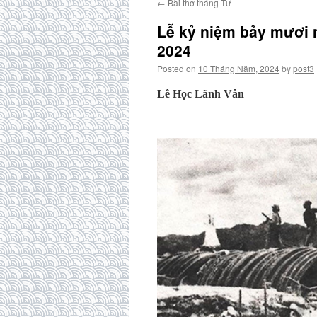
←
Bài thơ tháng Tư
Lễ kỷ niệm bảy mươi 
2024
Posted on
10 Tháng Năm, 2024
by
post3
Lê Học Lãnh Vân