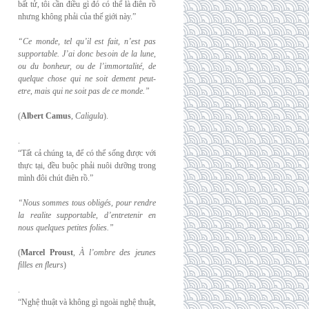
bất tử, tôi cần điều gì đó có thể là điên rồ
nhưng không phải của thế giới này.”
“Ce monde, tel qu’il est fait, n’est pas
supportable. J’ai donc besoin de la lune,
ou du
bonheur, ou de l’immortalité, de
quelque chose qui ne soit dement peut-
etre, mais qui
ne soit pas de ce monde.”
(
Albert Camus
,
Caligula
).
.
“Tất cả chúng ta, để có thể sống được với
thực tại, đều buộc phải nuôi dưỡng trong
mình đôi chút điên rồ.”
“Nous sommes tous obligés, pour rendre
la realite supportable, d’entretenir en
nous
quelques petites folies.”
(
Marcel Proust
,
À l’ombre des jeunes
filles en fleurs
)
.
“Nghệ thuật và không gì ngoài nghệ thuật,