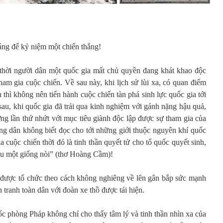
ng để kỷ niệm một chiến thắng!
 thời người dân một quốc gia mất chủ quyền đang khát khao độc
tham gia cuộc chiến. Về sau này, khi lịch sử lùi xa, có quan điểm
hì không nên tiến hành cuộc chiến tàn phá sinh lực quốc gia tới
 sau, khi quốc gia đã trải qua kinh nghiệm với gánh nặng hậu quả,
ng lần thứ nhứt với mục tiêu giành độc lập được sự tham gia của
ông dân không biết đọc cho tới những giới thuộc nguyên khí quốc
 cuộc chiến thời đó là tinh thần quyết tử cho tổ quốc quyết sinh,
 sau một giống nòi” (thơ Hoàng Cầm)!
 được tổ chức theo cách không nghiêng về lên gân bắp sức mạnh
 tranh toàn dân với đoàn xe thồ được tái hiện.
c phòng Pháp không chỉ cho thấy tâm lý và tinh thần nhìn xa của