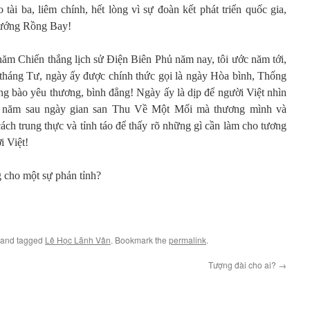
 tài ba, liêm chính, hết lòng vì sự đoàn kết phát triển quốc gia,
Hướng Rồng Bay!
năm Chiến thắng lịch sử Điện Biên Phủ năm nay, tôi ước năm tới,
tháng Tư, ngày ấy được chính thức gọi là ngày Hòa bình, Thống
ồng bào yêu thương, bình đẳng! Ngày ấy là dịp để người Việt nhìn
ơi năm sau ngày gian san Thu Về Một Mối mà thương mình và
ch trung thực và tỉnh táo để thấy rõ những gì cần làm cho tương
i Việt!
g cho một sự phản tỉnh?
and tagged
Lê Học Lãnh Vân
. Bookmark the
permalink
.
Tượng đài cho ai?
→