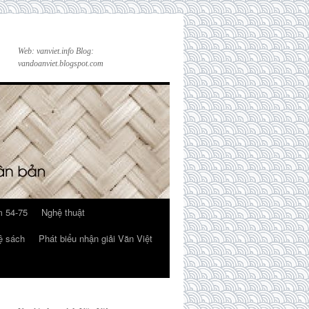
Web: vanviet.info Blog:
vandoanviet.blogspot.com
 54-75
Nghệ thuật
ệ sách
Phát biểu nhận giải Văn Việt