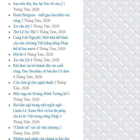
Sau nửa đời, đọc lại
Nẻo về của ý
5
Tháng Tám, 2026
Henri Bergson – triết gia của niềm vui
sống
5 Tháng Tám, 2026
Án văn (6)
5 Tháng Tám, 2026
Thơ Lê An Thế
5 Tháng Tám, 2026
Cung Giũ Nguyên: Một khả thể khác
của văn chương Việt bằng tiếng Pháp
thế kỉ hai mươi
4 Tháng Tám, 2026
Hội hè
4 Tháng Tám, 2026
Án văn (5)
4 Tháng Tám, 2026
Khi thực tại trở thành đức tin cuối
cùng: Đọc Brodsky từ bài thơ
Cô đơn
4 Tháng Tám, 2026
Còn chút gì cho nghệ thuật
3 Tháng
Tám, 2026
Một saga do Hoàng Minh Tường kể
3
Tháng Tám, 2026
Hai bản ngã trong một ngôn ngữ –
Linda Lê, Anna Moï và hai thi pháp
của kí ức Việt trong tiếng Pháp
3
Tháng Tám, 2026
“Chính sử” xét xử văn chương
2
Tháng Tám, 2026
Những ngộ nhận của chúng ta khi đọc