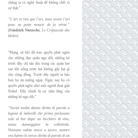
chúng ta có nghệ thuật để không chết vì
sự thật.”
“L’art et rien que l’art, nous avons l’art
pour ne point mourir de la vérité.”
(
Friedrich
Nietzsche
,
Le Crépuscule des
Idoles
)
.
“Mạng xã hội đã trao quyền phát ngôn
cho những đạo quân ngu dốt, những kẻ
trước đây chỉ tán dóc trong các quán bar
sau khi uống rượu mà không gây hại gì
cho cộng đồng. Trước đây người ta bảo
bọn họ im miệng ngay. Ngày nay họ có
quyền phát ngôn như một người đoạt giải
Nobel. Đây chính là sự xâm lăng của
những kẻ ngu dốt.”
“Social media danno diritto di parola a
legioni di imbecilli che prima parlavano
solo al
bar dopo un bicchiere di vino,
senza danneggiare la collettività.
Venivano subito messi a
tacere, mentre
ora hanno lo stesso diritto di parola di un