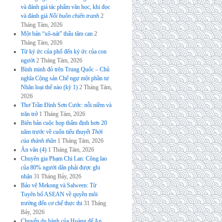
và đánh giá tác phẩm văn học, khi đọc
và đánh giá
Nỗi buồn chiến tranh
2
Tháng Tám, 2026
Một bản “xô-nát” thấu tâm can
2
Tháng Tám, 2026
Từ ký ức của phố đến ký ức của con
người
2 Tháng Tám, 2026
Bình minh đỏ trên Trung Quốc – Chủ
nghĩa Cộng sản Chế ngự một phần tư
Nhân loại thế nào (kỳ 1)
2 Tháng Tám,
2026
Thơ Trần Đình Sơn Cước: nỗi niềm và
trăn trở
1 Tháng Tám, 2026
Biên bản cuộc họp thẩm định hơn 20
năm trước về cuốn tiểu thuyết
Thời
của thánh thần
1 Tháng Tám, 2026
Án văn (4)
1 Tháng Tám, 2026
Chuyên gia Phạm Chi Lan: Công lao
của 80% người dân phải được ghi
nhận
31 Tháng Bảy, 2026
Bảo vệ Mekong và Salween: Từ
Tuyên bố ASEAN về quyền môi
trường đến cơ chế thực thi
31 Tháng
Bảy, 2026
Chuyến du hành của Hoàng đế An