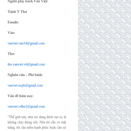
Người phụ trách Văn Việt:
Trịnh Y Thư
Emails:
Văn:
vanviet.van14@gmail.com
Thơ:
tho.vanviet.vd@gmail.com
Nghiên cứu – Phê bình:
vanviet.ncpb@gmail.com
Vấn đề hôm nay:
vanviet.vdhn1@gmail.com
“Thế giới này, như nó đang được tạo ra, là
không chịu đựng nổi. Nên tôi cần có mặt
trăng, tôi cần niềm hạnh phúc hoặc cần sự