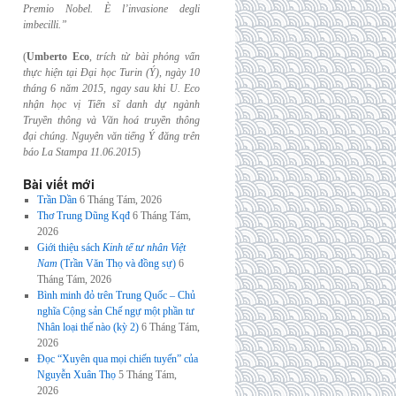
Premio Nobel. È l’invasione
degli
imbecilli.”
(
Umberto Eco
,
trích từ bài phỏng vấn
thực hiện tại Đại học Turin (Ý), ngày 10
tháng 6
năm 2015, ngay sau khi U. Eco
nhận học vị Tiến sĩ danh dự ngành
Truyền thông và
Văn hoá truyền thông
đại chúng. Nguyên văn tiếng Ý đăng trên
báo La Stampa
11.06.2015
)
Bài viết mới
Trần Dần
6 Tháng Tám, 2026
Thơ Trung Dũng Kqđ
6 Tháng Tám,
2026
Giới thiệu sách
Kinh tế tư nhân Việt
Nam
(Trần Văn Thọ và đồng sự)
6
Tháng Tám, 2026
Bình minh đỏ trên Trung Quốc – Chủ
nghĩa Cộng sản Chế ngự một phần tư
Nhân loại thế nào (kỳ 2)
6 Tháng Tám,
2026
Đọc “Xuyên qua mọi chiến tuyến” của
Nguyễn Xuân Thọ
5 Tháng Tám,
2026