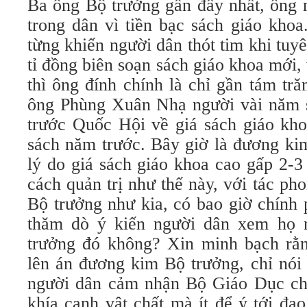
Ba ông Bộ trưởng gần đây nhất, ông 
trong dân vì tiền bạc sách giáo kh
từng khiến người dân thót tim khi tuy
tỉ đồng biên soạn sách giáo khoa mới, 
thì ông đính chính là chỉ gần tám trăm
ông Phùng Xuân Nhạ người vài năm sa
trước Quốc Hội về giá sách giáo kho
sách năm trước. Bây giờ là đương kim
lý do giá sách giáo khoa cao gấp 2-3
cách quản trị như thế này, với tác ph
Bộ trưởng như kia, có bao giờ chính 
thăm dò ý kiến người dân xem họ n
trưởng đó không? Xin minh bạch rằn
lên án đương kim Bộ trưởng, chỉ nói
người dân cảm nhận Bộ Giáo Dục chỉ
khía cạnh vật chất mà ít để ý tới đạ