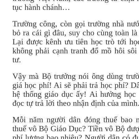
tục hành chánh…
Trường công, còn gọi trường nhà nư
bỏ ra cái gì đâu, suy cho cùng toàn là
Lại được kênh ưu tiên học trò tới h
không phải cạnh tranh đổ mồ hôi sôi
tư.
Vậy mà Bộ trưởng nói ông dùng trư
giá học phí! Ai sẽ phải trả học phí? D
hệ thống giáo dục ấy! Ai hưởng học 
đọc tự trả lời theo nhận định của mình
Mỗi năm người dân đóng thuế bao n
thuế vô Bộ Giáo Dục? Tiền vô Bộ đượ
phí lương bao nhiêu? Người dân có đ