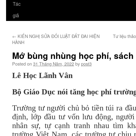
Tác
giả
←
KIẾN NGHỊ SỬA ĐỔI LUẬT ĐẤT ĐAI HIỆN
Tư liệu thảo
HÀNH
Mớ bùng nhùng học phí, sách
Posted on
31 Tháng Năm, 2022
by
post3
Lê Học Lãnh Vân
Bộ Giáo Dục nói tăng học phí trườn
Trường tư người chủ bỏ tiền túi ra đầu
định, lớp đầu tư vốn lưu động, người
nhân sự, tự cạnh tranh nhau tìm k
trường Việt Nam, các trường tư chịu 