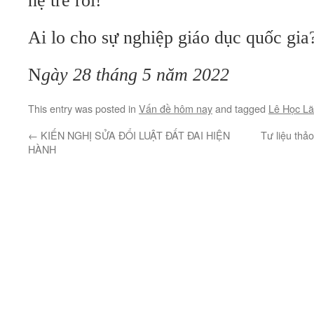
hệ trẻ rồi!
Ai lo cho sự nghiệp giáo dục quốc gia
N
gày 28 tháng 5 năm 2022
This entry was posted in
Vấn đề hôm nay
and tagged
Lê Học L
←
KIẾN NGHỊ SỬA ĐỔI LUẬT ĐẤT ĐAI HIỆN
Tư liệu thảo
HÀNH