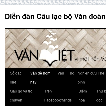
Skip
to
Diễn đàn Câu lạc bộ Văn đoàn
content
Số đặc
Vấn đề hôm
Văn
Thơ
Nghiên cứu Phê
biệt
nay
bình
Gặp gỡ và trò
Trên
Biếm
Thư 
chuyện
Facebook/Minds
họa
đọc