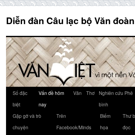
Skip
to
Diễn đàn Câu lạc bộ Văn đoàn
content
Số đặc
Vấn đề hôm
Văn
Thơ
Nghiên cứu Phê
biệt
nay
bình
Gặp gỡ và trò
Trên
Biếm
Thư 
chuyện
Facebook/Minds
họa
đọc