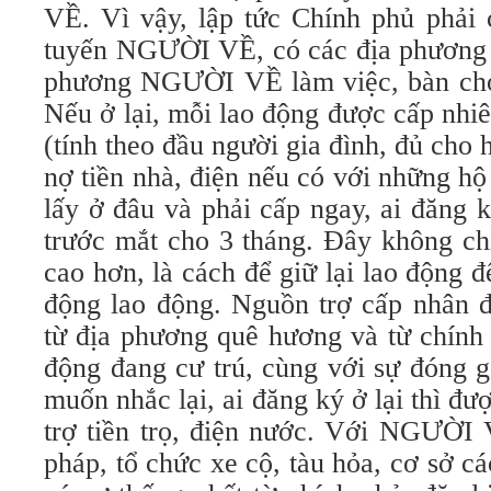
VỀ. Vì vậy, lập tức Chính phủ phải 
tuyến NGƯỜI VỀ, có các địa phương 
phương NGƯỜI VỀ làm việc, bàn cho r
Nếu ở lại, mỗi lao động được cấp nhiêu
(tính theo đầu người gia đình, đủ cho 
nợ tiền nhà, điện nếu có với những h
lấy ở đâu và phải cấp ngay, ai đăng k
trước mắt cho 3 tháng. Đây không chỉ
cao hơn, là cách để giữ lại lao động đ
động lao động. Nguồn trợ cấp nhân đ
từ địa phương quê hương và từ chính
động đang cư trú, cùng với sự đóng g
muốn nhắc lại, ai đăng ký ở lại thì đư
trợ tiền trọ, điện nước. Với NGƯỜI 
pháp, tổ chức xe cộ, tàu hỏa, cơ sở cá