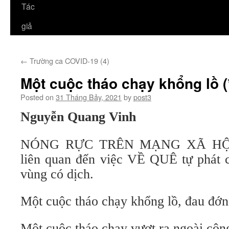
Tác
giả
←
Trường ca COVID-19 (4)
Một cuộc tháo chạy khổng lồ (
Posted on
31 Tháng Bảy, 2021
by
post3
Nguyễn Quang Vinh
NÓNG RỰC TRÊN MẠNG XÃ HỘI là
liên quan đến việc VỀ QUÊ tự phát c
vùng có dịch.
Một cuộc tháo chạy khổng lồ, đau đớn
Một cuộc tháo chạy vượt ra ngoài công