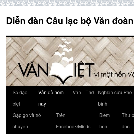
Skip
to
Diễn đàn Câu lạc bộ Văn đoàn
content
Số đặc
Vấn đề hôm
Văn
Thơ
Nghiên cứu Phê
biệt
nay
bình
Gặp gỡ và trò
Trên
Biếm
Thư 
chuyện
Facebook/Minds
họa
đọc