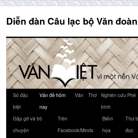
Skip
to
Diễn đàn Câu lạc bộ Văn đoàn
content
Số đặc
Vấn đề hôm
Văn
Thơ
Nghiên cứu Phê
biệt
nay
bình
Gặp gỡ và trò
Trên
Biếm
Thư 
chuyện
Facebook/Minds
họa
đọc