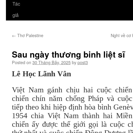
Tác
giả
←
Thơ Palestine
Nghĩ về cơ 
Sau ngày thương binh liệt sĩ
Posted on
30 Tháng Bảy, 2025
by
post3
Lê Học Lãnh Vân
Việt Nam gánh chịu hai cuộc chiến
chiến chín năm chống Pháp và cuộc
tiếp theo khi hiệp định hòa bình Gen
1954 chia Việt Nam thành hai Miề
chiến ấy được thế giới gọi là cuộc 
thứ nhất và cuộc chiến Đông Dương lầ