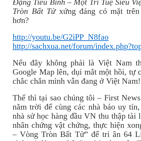
Đặng Tiểu Bình – Một Trí Tuệ Siêu Việ
Tròn Bất Tử
xứng đáng có mặt trên
hơn?
http://youtu.be/G2iPP_N8fao
http://sachxua.net/forum/index.php?t
Nếu đây không phải là Việt Nam th
Google Map lên, dụi mắt một hồi, tự
chắc chắn mình vẫn đang ở Việt Nam!
Thế thì tại sao chúng tôi – First News
năm trời để cùng các nhà báo uy tín,
nhà sử học hàng đầu VN thu thập tài l
nhân chứng vật chứng, thực hiện xo
– Vòng Tròn Bất Tử” để tri ân 64 Li