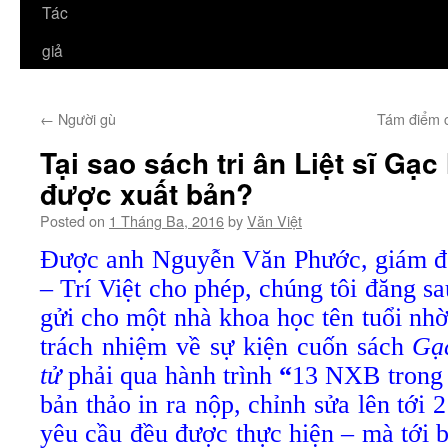
Tác
giả
←
Người gù
Tám điểm c
Tại sao sách tri ân Liệt sĩ Gạc
được xuất bản?
Posted on
1 Tháng Ba, 2016
by
Văn Việt
Được anh Nguyễn Văn Phước, giám đố
– Trí Việt cho phép, chúng tôi đăng s
gửi cho một nhà khoa học tên tuổi nh
trách nhiệm về sự kiện cuốn sách
Gạ
tử
phải qua hành trình
“
13 NXB trong 
bản thảo in ra nộp, chỉnh sửa lên tới 
yêu cầu đều được thực hiện – mà tới 