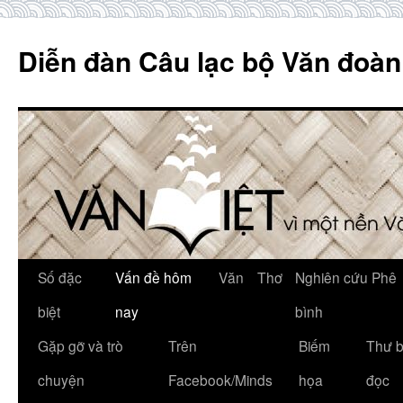
Skip
to
Diễn đàn Câu lạc bộ Văn đoàn
content
Số đặc
Vấn đề hôm
Văn
Thơ
Nghiên cứu Phê
biệt
nay
bình
Gặp gỡ và trò
Trên
Biếm
Thư 
chuyện
Facebook/Minds
họa
đọc