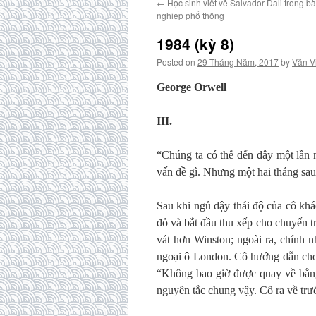
←
Học sinh viết về Salvador Dali trong bài
nghiệp phổ thông
1984 (kỳ 8)
Posted on
29 Tháng Năm, 2017
by
Văn V
George Orwell
III.
“Chúng ta có thể đến đây một lần 
vấn đề gì. Nhưng một hai tháng sau
Sau khi ngủ dậy thái độ của cô khá
đỏ và bắt đầu thu xếp cho chuyến t
vát hơn Winston; ngoài ra, chính 
ngoại ô London. Cô hướng dẫn cho
“Không bao giờ được quay về bằng
nguyên tắc chung vậy. Cô ra về trư