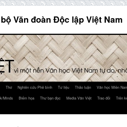
 bộ Văn đoàn Độc lập Việt Nam
Thơ
Nghiên cứu Phê bình
Tư liệu
Thảo luận
Văn học Miền Nam
k/Minds
Biếm họa
Thư bạn đọc
Media Văn Việt
Trao đổi
Trên k