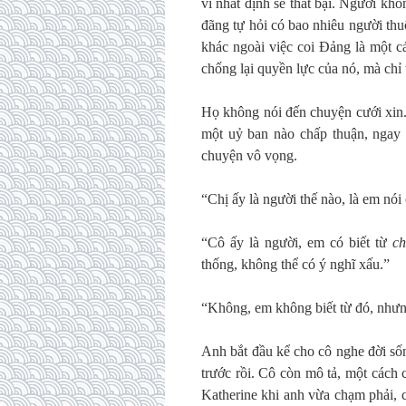
vì nhất định sẽ thất bại. Người kh
đãng tự hỏi có bao nhiêu người thu
khác ngoài việc coi Đảng là một cá
chống lại quyền lực của nó, mà chỉ 
Họ không nói đến chuyện cưới xin.
một uỷ ban nào chấp thuận, ngay c
chuyện vô vọng.
“Chị ấy là người thế nào, là em nói 
“Cô ấy là người, em có biết từ
c
thống, không thể có ý nghĩ xấu.”
“Không, em không biết từ đó, nhưng
Anh bắt đầu kể cho cô nghe đời sốn
trước rồi. Cô còn mô tả, một cách 
Katherine khi anh vừa chạm phải, 