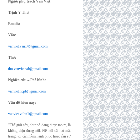
Người phụ trách Văn Việt:
Trịnh Y Thư
Emails:
Văn:
vanviet.van14@gmail.com
Thơ:
tho.vanviet.vd@gmail.com
Nghiên cứu – Phê bình:
vanviet.ncpb@gmail.com
Vấn đề hôm nay:
vanviet.vdhn1@gmail.com
“Thế giới này, như nó đang được tạo ra, là
không chịu đựng nổi. Nên tôi cần có mặt
trăng, tôi cần niềm hạnh phúc hoặc cần sự