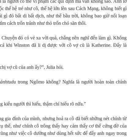
ôn là người có thể vi phạm các qui định mà vẫn không sao. Anh lơ
ộc thế hệ trẻ như cô, thế hệ lớn lên sau Cách Mạng, không biết gì
i gì đó bất di bất dịch, như thể bầu trời, không bao giờ nổi loạn
tìm cách trốn tránh như thỏ trốn chó săn thôi.
 Chuyện đó có vẻ xa vời quá, chẳng nên nghĩ đến làm gì. Không
ả khi Winston đã li dị được với cô vợ cũ là Katherine. Đấy là
chị vợ cũ của anh ấy?”, Julia hỏi.
hánhtudu
trong Ngômo không? Nghĩa là người hoàn toàn chính
 kiểu người thì hiểu, thậm chí hiểu rõ nữa.”
g gia đình của mình, nhưng hoá ra cô đã biết những nét chính từ
cụ thể, như chính cô trông thấy hay cảm thấy cơ thể cứng đờ của
cũng như việc cô dường như dùng hết sức để đẩy anh ngay trong