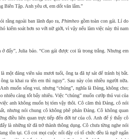
ng Biên Tập. Anh yêu ơi, em dốt văn lắm.”
ói rằng ngoài ban lãnh đạo ra,
Phimheo
gồm toàn con gái. Lí do
khó kiểm soát hơn so với nữ giới, vì vậy nếu làm việc này thì nam
ở đấy”, Julia bảo. “Con gái được coi là trong trắng. Nhưng em
à một đảng viên sáu mươi tuổi, ông ta đã tự sát để tránh bị bắt.
ông ta khai ra tên em thì nguy”. Sau này còn nhiều người nữa.
n. Anh muốn sống vui, nhưng “chúng”, nghĩa là Đảng, không cho;
ao nhiêu càng tốt bấy nhiêu. Việc “chúng” muốn cướp thú vui của
à việc anh không muốn bị tóm vậy thôi. Cô căm thù Đảng, cô nói
hất, nhưng nói chung cô không phê phán Đảng. Cô không quan
ững điều liên quan trực tiếp đến đời tư của cô. Anh để ý thấy cô
ấy là những từ đã trở thành thông dụng. Cô chưa từng nghe nói
ang tồn tại. Cô coi mọi cuộc nổi dậy có tổ chức đều là ngớ ngẩn