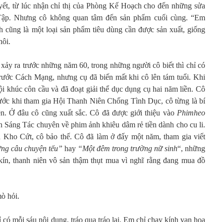
huyết, từ lúc nhận chỉ thị của Phòng Kế Hoạch cho đến những sửa
Tập. Nhưng cô không quan tâm đến sản phẩm cuối cùng. “Em
 cũng là một loại sản phẩm tiêu dùng cần được sản xuất, giống
hôi.
xảy ra trước những năm 60, trong những người cô biết thì chỉ có
rước Cách Mạng, nhưng cụ đã biến mất khi cô lên tám tuổi. Khi
đội khúc côn cầu và đã đoạt giải thể dục dụng cụ hai năm liền. Cô
trước khi tham gia Hội Thanh Niên Chống Tình Dục, cô từng là bí
n. Ở đâu cô cũng xuất sắc. Cô đã được giới thiệu vào
Phimheo
an Sáng Tác chuyên về phim ảnh khiêu dâm rẻ tiền dành cho cu li.
 Kho Cứt, cô bảo thế. Cô đã làm ở đấy một năm, tham gia viết
ng câu chuyện tếu”
hay
“Một đêm trong trường nữ sinh
“, những
kín, thanh niên vô sản thậm thụt mua vì nghĩ rằng đang mua đồ
mò hỏi.
có mỗi sáu nội dung, tráo qua tráo lại. Em chỉ chạy kính vạn hoa