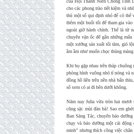
của Hội Thanh Niên Chống Tình Dụ
cho các phong trào tiết kiệm và nh
thủ một số qui định nhỏ để có thể
thêm một buổi tối để tham gia vào
ngoài giờ hành chính. Thế là từ 
chuyên vặn ốc để gắn những mẩu k
một xưởng sản xuất tối tăm, gió lộ
ầm ầm như muốn chọc thủng màng 
Khi họ gặp nhau trên tháp chuông n
phòng hình vuông nhỏ tí nóng và n
đồng hồ liền trên nền nhà bẩn thỉu
sổ xem có ai đi bên dưới không.
Năm nay Julia vừa tròn hai mươi 
cũng sặc mùi đàn bà! Sao em ghét 
Ban Sáng Tác, chuyên bảo dưỡng má
chạy và bảo dưỡng một cái động 
minh” nhưng thích công việc chân 