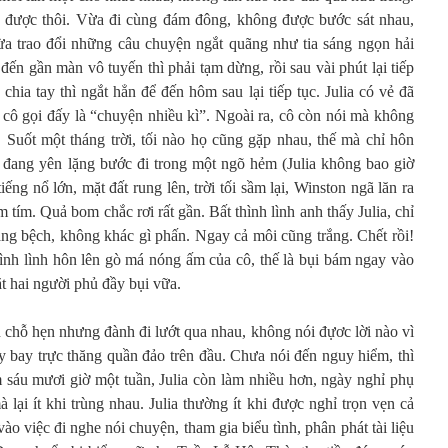
ện được thôi. Vừa đi cùng đám đông, không được bước sát nhau,
a trao đổi những câu chuyện ngắt quãng như tia sáng ngọn hải
ến gần màn vô tuyến thì phải tạm dừng, rồi sau vài phút lại tiếp
chia tay thì ngắt hẳn để đến hôm sau lại tiếp tục. Julia có vẻ đã
 cô gọi đấy là “chuyện nhiều kì”. Ngoài ra, cô còn nói mà không
. Suốt một tháng trời, tối nào họ cũng gặp nhau, thế mà chỉ hôn
đang yên lặng bước đi trong một ngõ hẻm (Julia không bao giờ
iếng nổ lớn, mặt đất rung lên, trời tối sầm lại, Winston ngã lăn ra
 tím. Quả bom chắc rơi rất gần. Bất thình lình anh thấy Julia, chỉ
ắng bệch, không khác gì phấn. Ngay cả môi cũng trắng. Chết rồi!
hình lình hôn lên gò má nóng ấm của cô, thế là bụi bám ngay vào
t hai người phủ đầy bụi vữa.
chỗ hẹn nhưng đành đi lướt qua nhau, không nói đựơc lời nào vì
áy bay trực thăng quần đảo trên đầu. Chưa nói đến nguy hiểm, thì
m sáu mươi giờ một tuần, Julia còn làm nhiều hơn, ngày nghỉ phụ
 lại ít khi trùng nhau. Julia thường ít khi được nghỉ trọn vẹn cả
 vào việc đi nghe nói chuyện, tham gia biểu tình, phân phát tài liệu