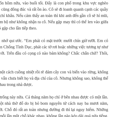
bốn hôm nữa, vào buổi tối. Đấy là con phố trong khu vực nghèo
ào cũng đông đúc và rất ồn ào. Cô sẽ đi loanh quanh cạnh các quầy
chỉ khâu. Nếu cảm thấy an toàn thì khi anh đến gần cô sẽ hỉ mũi,
àm bộ như không nhận ra cô. Nếu gặp may thì có thể len vào giữa
gặp cho lần tiếp theo.
ã nhớ qui ước. “Em phải có mặt trước mười chín giờ rưỡi. Em có
ên Chống Tình Dục, phát các tờ rơi hoặc những việc tương tự như
với. Trên đầu có cọng cỏ nào bám không? Chắc chắn chứ? Thôi,
một cách cuồng nhiệt rồi rẽ đám cây con và biến vào rừng, không
 vẫn chưa biết họ và địa chỉ của cô. Nhưng không sao, không thể
nhau trong nhà được.
 trống này nữa. Cả tháng năm họ chỉ ở bên nhau được có một lần.
một nhà thờ đổ do bị bỏ bom nguyên tử cách nay ba mươi năm,
i. Chỗ đó rất an toàn nhưng đường đi thì lại nguy hiểm. Những
 mỗi lần một chỗ khác nhau, không lần nào kéo dài quá nửa tiếng.