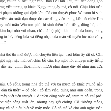
c, chuẩn bị biểu ngữ cho Tuần Lễ Hận Thù, thu tiền đóng góp
ững việc tương tự khác. Ngụy trang ấy mà, cô nói. Chịu khó tuân
 vi phạm những qui định lớn. Cô còn thuyết phục Winston hi sinh
 việc sản xuất đạn dược do các đảng viên trung kiên tổ chức làm
nay mỗi tuần Winston phải hi sinh thêm bốn tiếng đồng hồ, anh
im loại nhỏ với nhau, chắc là bộ phận khai hoả của bom, trong
ng tứ bề, tiếng búa và tiếng nhạc của màn vô tuyến lúc nào cũng
nhĩ.
hà thờ thì mới được nói chuyện liên tục. Trời hôm ấy rất oi. Căn
gột ngạt, sặc mùi cứt chim bồ câu. Họ ngồi nói chuyện mấy tiếng
, đầy rác, thỉnh thoảng một người phải đứng dậy để nhìn qua cửa
sáu. Cô sống trong nhà tập thể với ba mươi cô khác (“Chỗ nào
đàn bà thế!” – cô bảo), cô làm việc, đúng như anh đoán, trong
y viết tiểu thuyết. Cô thích công việc đó, thực ra cô chỉ phải
cơ điện công suất lớn, nhưng hay giở chứng. Cô “không thông
tay và có hiểu biết về máy móc. Cô có thể kể cho anh nghe toàn