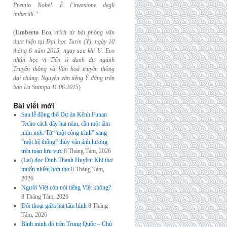
Premio Nobel. È l’invasione
degli
imbecilli.”
(
Umberto Eco
,
trích từ bài phỏng vấn
thực hiện tại Đại học Turin (Ý), ngày 10
tháng 6
năm 2015, ngay sau khi U. Eco
nhận học vị Tiến sĩ danh dự ngành
Truyền thông và
Văn hoá truyền thông
đại chúng. Nguyên văn tiếng Ý đăng trên
báo La Stampa
11.06.2015
)
Bài viết mới
Sau lễ động thổ Dự án Kênh Funan
Techo cách đây hai năm, cần một tầm
nhìn mới: Từ “một công trình” sang
“một hệ thống” thủy văn ảnh hưởng
trên toàn lưu vực
8 Tháng Tám, 2026
(Lại) đọc Đinh Thanh Huyền: Khi thơ
muốn nhiều hơn thơ
8 Tháng Tám,
2026
Người Việt còn nói tiếng Việt không?
8 Tháng Tám, 2026
Đối thoại giữa hai tấm hình
8 Tháng
Tám, 2026
Bình minh đỏ trên Trung Quốc – Chủ