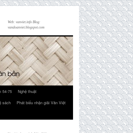
Web: vanviet.info Blog:
vandoanviet.blogspot.com
 54-75
Nghệ thuật
ệ sách
Phát biểu nhận giải Văn Việt