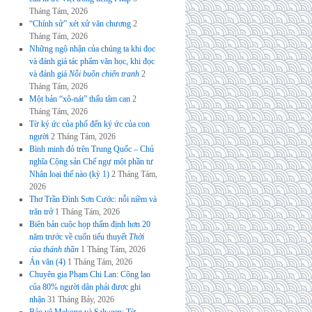
Tháng Tám, 2026
“Chính sử” xét xử văn chương
2
Tháng Tám, 2026
Những ngộ nhận của chúng ta khi đọc
và đánh giá tác phẩm văn học, khi đọc
và đánh giá
Nỗi buồn chiến tranh
2
Tháng Tám, 2026
Một bản “xô-nát” thấu tâm can
2
Tháng Tám, 2026
Từ ký ức của phố đến ký ức của con
người
2 Tháng Tám, 2026
Bình minh đỏ trên Trung Quốc – Chủ
nghĩa Cộng sản Chế ngự một phần tư
Nhân loại thế nào (kỳ 1)
2 Tháng Tám,
2026
Thơ Trần Đình Sơn Cước: nỗi niềm và
trăn trở
1 Tháng Tám, 2026
Biên bản cuộc họp thẩm định hơn 20
năm trước về cuốn tiểu thuyết
Thời
của thánh thần
1 Tháng Tám, 2026
Án văn (4)
1 Tháng Tám, 2026
Chuyên gia Phạm Chi Lan: Công lao
của 80% người dân phải được ghi
nhận
31 Tháng Bảy, 2026