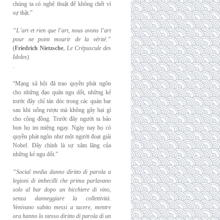
chúng ta có nghệ thuật để không chết vì
sự thật.”
“L’art et rien que l’art, nous avons l’art
pour ne point mourir de la vérité.”
(
Friedrich
Nietzsche
,
Le Crépuscule des
Idoles
)
.
“Mạng xã hội đã trao quyền phát ngôn
cho những đạo quân ngu dốt, những kẻ
trước đây chỉ tán dóc trong các quán bar
sau khi uống rượu mà không gây hại gì
cho cộng đồng. Trước đây người ta bảo
bọn họ im miệng ngay. Ngày nay họ có
quyền phát ngôn như một người đoạt giải
Nobel. Đây chính là sự xâm lăng của
những kẻ ngu dốt.”
“Social media danno diritto di parola a
legioni di imbecilli che prima parlavano
solo al
bar dopo un bicchiere di vino,
senza danneggiare la collettività.
Venivano subito messi a
tacere, mentre
ora hanno lo stesso diritto di parola di un