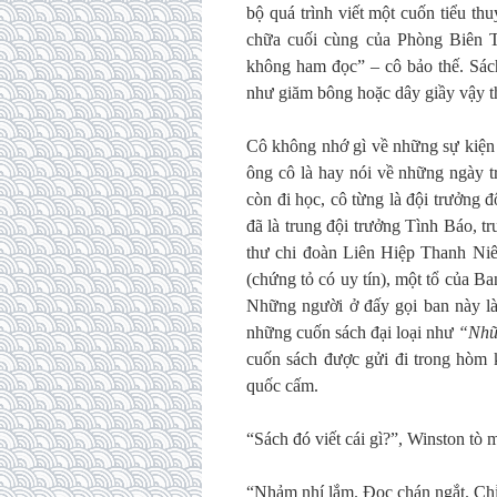
bộ quá trình viết một cuốn tiểu t
chữa cuối cùng của Phòng Biên 
không ham đọc” – cô bảo thế. Sách
như giăm bông hoặc dây giầy vậy t
Cô không nhớ gì về những sự kiện 
ông cô là hay nói về những ngày t
còn đi học, cô từng là đội trưởng 
đã là trung đội trưởng Tình Báo, 
thư chi đoàn Liên Hiệp Thanh Niê
(chứng tỏ có uy tín), một tổ của B
Những người ở đấy gọi ban này là
những cuốn sách đại loại như
“Nhữ
cuốn sách được gửi đi trong hòm 
quốc cấm.
“Sách đó viết cái gì?”, Winston tò 
“Nhảm nhí lắm. Đọc chán ngắt. Chỉ 