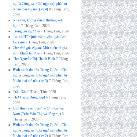
nghĩa Cộng sản Chế ngự một phần tư
Nhân loại thế nào (kỳ 4)
8 Tháng Tám,
2026
Nhà văn, không cần ai thương xót
họ…
7 Tháng Tám, 2026
Trong cõi người ta
7 Tháng Tám, 2026
Tạp chí Tổ Quốc và truyện ngắn
Anh
Cò Lấm
7 Tháng Tám, 2026
Thư tình gửi Ngoại
: Một thiên sử gia
đình khiến ta rơi lệ
7 Tháng Tám, 2026
Thơ Nguyễn Thị Thanh Bình
7 Tháng
Tám, 2026
Bình minh đỏ trên Trung Quốc – Chủ
nghĩa Cộng sản Chế ngự một phần tư
Nhân loại thế nào (kỳ 3)
7 Tháng Tám,
2026
Trần Dần
6 Tháng Tám, 2026
Thơ Trung Dũng Kqđ
6 Tháng Tám,
2026
Giới thiệu sách
Kinh tế tư nhân Việt
Nam
(Trần Văn Thọ và đồng sự)
6
Tháng Tám, 2026
Bình minh đỏ trên Trung Quốc – Chủ
nghĩa Cộng sản Chế ngự một phần tư
Nhân loại thế nào (kỳ 2)
6 Tháng Tám,