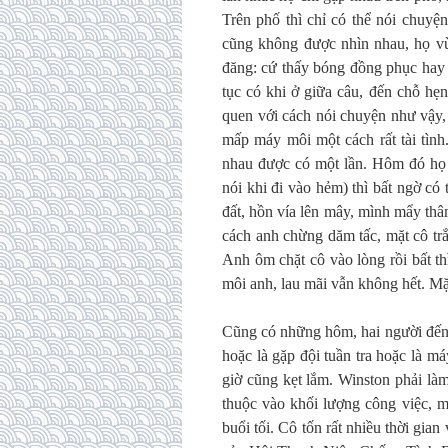
Trên phố thì chỉ có thể nói chuy
cũng không được nhìn nhau, họ vừ
đăng: cứ thấy bóng đồng phục hay đ
tục có khi ở giữa câu, đến chỗ hẹn 
quen với cách nói chuyện như vậy,
mấp máy môi một cách rất tài tình
nhau được có một lần. Hôm đó họ 
nói khi đi vào hẻm) thì bất ngờ có t
đất, hồn vía lên mây, mình mẩy thâm
cách anh chừng dăm tấc, mặt cô tr
Anh ôm chặt cô vào lòng rồi bất t
môi anh, lau mãi vẫn không hết. Mặ
Cũng có những hôm, hai người đến 
hoặc là gặp đội tuần tra hoặc là m
giờ cũng kẹt lắm. Winston phải là
thuộc vào khối lượng công việc, mà
buổi tối. Cô tốn rất nhiều thời gian