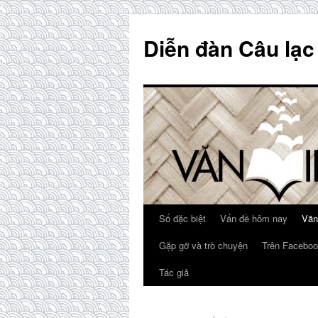
Skip
to
Diễn đàn Câu lạc
content
Số đặc biệt
Vấn đề hôm nay
Văn
Gặp gỡ và trò chuyện
Trên Faceboo
Tác giả