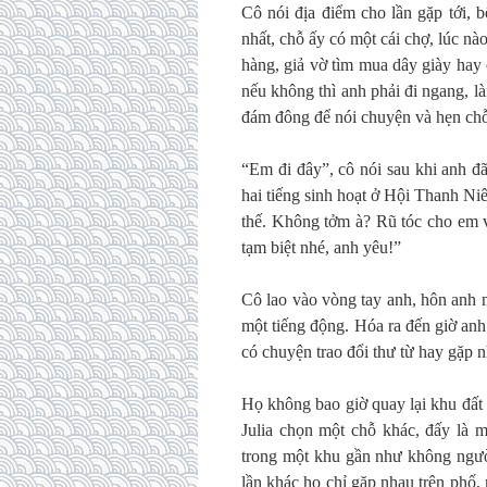
Cô nói địa điểm cho lần gặp tới, 
nhất, chỗ ấy có một cái chợ, lúc n
hàng, giả vờ tìm mua dây giày hay 
nếu không thì anh phải đi ngang, l
đám đông để nói chuyện và hẹn chỗ 
“Em đi đây”, cô nói sau khi anh đ
hai tiếng sinh hoạt ở Hội Thanh Ni
thế. Không tởm à? Rũ tóc cho em 
tạm biệt nhé, anh yêu!”
Cô lao vào vòng tay anh, hôn anh 
một tiếng động. Hóa ra đến giờ anh
có chuyện trao đổi thư từ hay gặp 
Họ không bao giờ quay lại khu đất
Julia chọn một chỗ khác, đấy là 
trong một khu gần như không ngườ
lần khác họ chỉ gặp nhau trên phố,