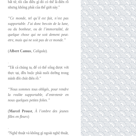
bất tử, tôi cần điều gì đó có thể là điên rồ
nhưng không phải của thế giới này.”
“Ce monde, tel qu’il est fait, n’est pas
supportable. J’ai donc besoin de la lune,
ou du
bonheur, ou de l’immortalité, de
quelque chose qui ne soit dement peut-
etre, mais qui
ne soit pas de ce monde.”
(
Albert Camus
,
Caligula
).
.
“Tất cả chúng ta, để có thể sống được với
thực tại, đều buộc phải nuôi dưỡng trong
mình đôi chút điên rồ.”
“Nous sommes tous obligés, pour rendre
la realite supportable, d’entretenir en
nous
quelques petites folies.”
(
Marcel Proust
,
À l’ombre des jeunes
filles en fleurs
)
.
“Nghệ thuật và không gì ngoài nghệ thuật,