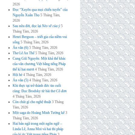
2026
Đọc “Xuyên qua mọi chiến tuyến” của
Nguyễn Xuân Thọ
5 Tháng Tám,
2026
Sau nửa đời, đọc lại
Nẻo về của ý
5
Tháng Tám, 2026
Henri Bergson – triết gia của niềm vui
sống
5 Tháng Tám, 2026
Án văn (6)
5 Tháng Tám, 2026
Thơ Lê An Thế
5 Tháng Tám, 2026
Cung Giũ Nguyên: Một khả thể khác
của văn chương Việt bằng tiếng Pháp
thế kỉ hai mươi
4 Tháng Tám, 2026
Hội hè
4 Tháng Tám, 2026
Án văn (5)
4 Tháng Tám, 2026
Khi thực tại trở thành đức tin cuối
cùng: Đọc Brodsky từ bài thơ
Cô đơn
4 Tháng Tám, 2026
Còn chút gì cho nghệ thuật
3 Tháng
Tám, 2026
Một saga do Hoàng Minh Tường kể
3
Tháng Tám, 2026
Hai bản ngã trong một ngôn ngữ –
Linda Lê, Anna Moï và hai thi pháp
của kí ức Việt trong tiếng Pháp
3