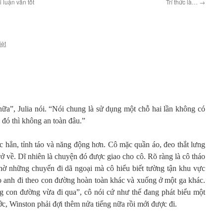
 luận văn tốt
Trí thức là…
→
iệt
nữa”, Julia nói. “Nói chung là sử dụng một chỗ hai lần không có
 đó thì không an toàn đâu.”
c hẳn, tỉnh táo và năng động hơn. Cô mặc quần áo, đeo thắt lưng
rở về. Dĩ nhiên là chuyện đó được giao cho cô. Rõ ràng là cô tháo
nhờ những chuyến đi dã ngoại mà cô hiểu biết tường tận khu vực
 anh đi theo con đường hoàn toàn khác và xuống ở một ga khác.
 con đường vừa đi qua”, cô nói cứ như thể đang phát biểu một
ớc, Winston phải đợi thêm nửa tiếng nữa rồi mới được đi.