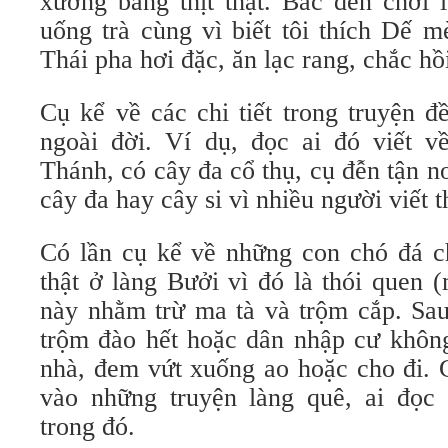
xương bằng thịt thật. Bác đến chơi l
uống trà cùng vì biết tôi thích Dế m
Thái pha hơi đặc, ăn lạc rang, chắc hồ
Cụ kể về các chi tiết trong truyện 
ngoài đời. Ví dụ, đọc ai đó viết 
Thánh, có cây đa cổ thụ, cụ đễn tận nơ
cây đa hay cây si vì nhiều người viết 
Có lần cụ kể về những con chó đá c
thật ở làng Bưởi vì đó là thói quen 
này nhằm trừ ma tà và trộm cắp. Sau
trộm đào hết hoặc dân nhập cư khôn
nhà, đem vứt xuống ao hoặc cho đi. C
vào những truyện làng quê, ai đọc
trong đó.