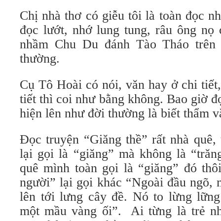
Chị nhà thơ có giễu tôi là toàn đọc n
đọc lướt, nhớ lung tung, râu ông nọ
nhầm Chu Du đánh Tào Tháo trên 
thường.
Cụ Tô Hoài có nói, văn hay ở chi tiế
tiết thì coi như bằng không. Bao giờ đ
hiện lên như đời thường là biết thẩm v
Đọc truyện “Giăng thề” rất nhà quê, 
lại gọi là “giăng” mà không là “tră
quê mình toàn gọi là “giăng” đó thô
người” lại gọi khác “Ngoài đầu ngõ, 
lên tới lưng cây đề. Nó to lừng lữn
một mầu vàng ối”. Ai từng là trẻ nh