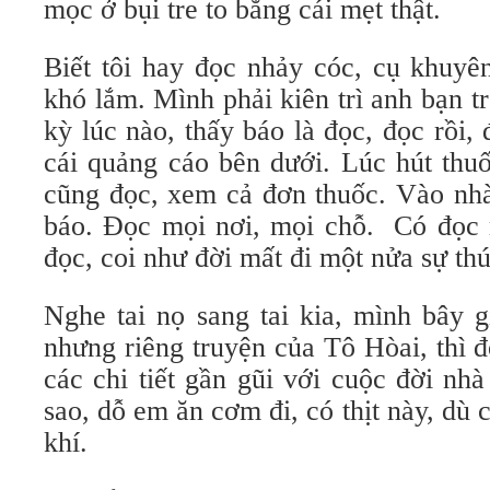
mọc ở bụi tre to bằng cái mẹt thật.
Biết tôi hay đọc nhảy cóc, cụ khuyê
khó lắm. Mình phải kiên trì anh bạn tr
kỳ lúc nào, thấy báo là đọc, đọc rồi, 
cái quảng cáo bên dưới. Lúc hút thuố
cũng đọc, xem cả đơn thuốc. Vào nhà
báo. Đọc mọi nơi, mọi chỗ. Có đọc 
đọc, coi như đời mất đi một nửa sự thú
Nghe tai nọ sang tai kia, mình bây 
nhưng riêng truyện của Tô Hòai, thì đ
các chi tiết gần gũi với cuộc đời nh
sao, dỗ em ăn cơm đi, có thịt này, dù 
khí.