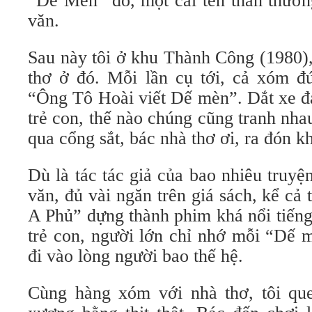
“Dế Mèn” đó, một cái tên thân thươn
văn.
Sau này tôi ở khu Thành Công (1980)
thơ ở đó. Mỗi lần cụ tới, cả xóm đứ
“Ông Tô Hoài viết Dế mèn”. Dắt xe đạ
trẻ con, thế nào chúng cũng tranh nhau
qua cổng sắt, bác nhà thơ ơi, ra đón k
Dù là tác tác giả của bao nhiêu truyện
văn, đủ vài ngăn trên giá sách, kể c
A Phủ” dựng thành phim khá nổi tiếng
trẻ con, người lớn chỉ nhớ mỗi “Dế 
đi vào lòng người bao thế hệ.
Cùng hàng xóm với nhà thơ, tôi qu