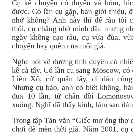
Cụ kể chuyện có duyên và hóm, lúc
được. Có lần cụ gặp, bạn giới thiệu, 
nhớ không? Anh này thì để râu tôi c
thôi, cụ chẳng nhớ mình đâu nhưng nh
ngày không cạo râu, cụ vừa đùa, vừa
chuyện hay quên của tuổi già.
Nghe nói về đường tình duyên có nhiề
kể cả tây. Có lần cụ sang Moscow, có 
Liên Xô, cứ quấn lấy, đi đâu cũng
Nhưng cụ bảo, anh có biết không, hà
đua 10 lần, từ chân đồi Lomonosov 
xuống. Nghĩ đã thấy kinh, làm sao dám
Trong tập Tản văn “Giấc mơ ông thợ d
chơi dế mèn thời già. Năm 2001, cụ 