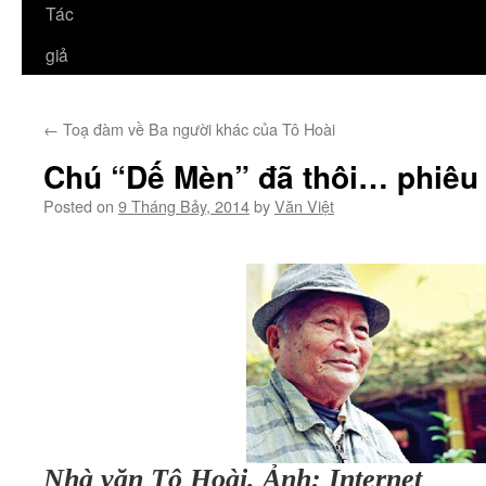
Tác
giả
←
Toạ đàm về Ba người khác của Tô Hoài
Chú “Dế Mèn” đã thôi… phiêu
Posted on
9 Tháng Bảy, 2014
by
Văn Việt
Nhà văn Tô Hoài. Ảnh: Internet