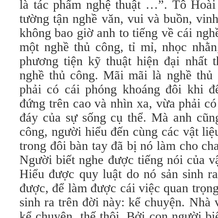
là tác phẩm nghệ thuật …”. Tô Hoài 
tường tận nghề văn, vui và buồn, vin
không bao giờ anh to tiếng về cái ngh
một nghề thủ công, tỉ mỉ, nhọc nhằn
phương tiện kỹ thuật hiện đại nhất 
nghề thủ công. Mãi mãi là nghề thủ 
phải có cái phóng khoáng đôi khi đ
đứng trên cao và nhìn xa, vừa phải c
đáy của sự sống cụ thể. Mà anh cũng
công, người hiểu đến cùng các vật li
trong đôi bàn tay đã bị nó làm cho cha
Người biết nghe được tiếng nói của vậ
Hiểu được quy luật do nó sản sinh r
được, để làm được cái việc quan trọn
sinh ra trên đời này: kể chuyện. Nhà 
kể chuyện, thế thôi. Bởi con người b