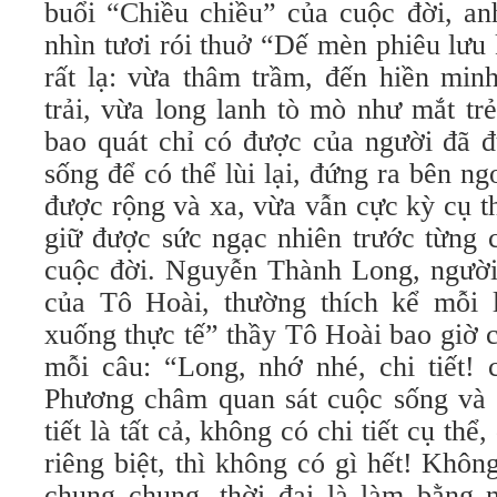
buổi “Chiều chiều” của cuộc đời, an
nhìn tươi rói thuở “Dế mèn phiêu lưu
rất lạ: vừa thâm trầm, đến hiền min
trải, vừa long lanh tò mò như mắt tr
bao quát chỉ có được của người đã đ
sống để có thể lùi lại, đứng ra bên ng
được rộng và xa, vừa vẫn cực kỳ cụ t
giữ được sức ngạc nhiên trước từng c
cuộc đời. Nguyễn Thành Long, người 
của Tô Hoài, thường thích kể mỗi l
xuống thực tế” thầy Tô Hoài bao giờ c
mỗi câu: “Long, nhớ nhé, chi tiết! c
Phương châm quan sát cuộc sống và v
tiết là tất cả, không có chi tiết cụ thể,
riêng biệt, thì không có gì hết! Không
chung chung, thời đại là làm bằng n