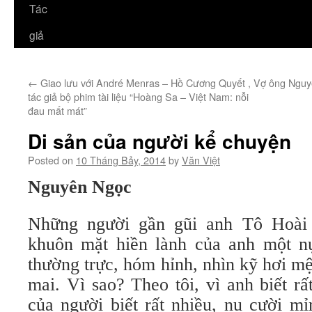
Tác
giả
←
Giao lưu với André Menras – Hồ Cương Quyết ,
Vợ ông Nguyễ
tác giả bộ phim tài liệu “Hoàng Sa – Việt Nam: nỗi
đau mất mát”
Di sản của người kể chuyện
Posted on
10 Tháng Bảy, 2014
by
Văn Việt
Nguyên Ngọc
Những người gần gũi anh Tô Hoài 
khuôn mặt hiền lành của anh một n
thường trực, hóm hỉnh, nhìn kỹ hơi m
mai. Vì sao? Theo tôi, vì anh biết r
của người biết rất nhiều, nụ cười m