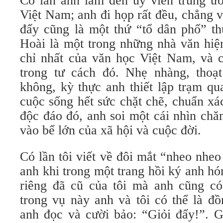
Có lần anh làm đến ủy viên trung ư
Việt Nam; anh đi họp rất đều, chẳng v
đấy cũng là một thứ “tổ dân phố” th
Hoài là một trong những nhà văn hiệ
chỉ nhất của văn học Việt Nam, và 
trong tư cách đó. Nhẹ nhàng, thoạ
không, kỳ thực anh thiết lập trạm qu
cuộc sống hết sức chặt chẽ, chuẩn xá
độc đáo đó, anh soi một cái nhìn chă
vào bể lớn của xã hội và cuộc đời.
Có lần tôi viết về đôi mắt “nheo nhe
anh khi trong một trang hồi ký anh h
riêng đã cũ của tôi mà anh cũng có
trong vụ này anh và tôi có thể là đồ
anh đọc và cười bảo: “Giỏi đấy!”. G