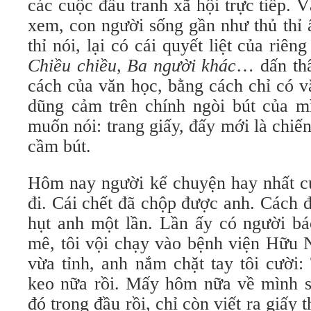
các cuộc đấu tranh xã hội trực tiếp. 
xem, con người sống gần như thủ thỉ ấ
thỉ nói, lại có cái quyết liệt của riên
Chiều chiều, Ba người
khác
… dấn thâ
cách của văn học, bằng cách chỉ có 
dũng cảm trên chính ngòi bút của 
muốn nói: trang giấy, đấy mới là chiến
cầm bút.
Hôm nay người kể chuyện hay nhất củ
đi. Cái chết đã chộp được anh. Cách
hụt anh một lần. Lần ấy có người bá
mê, tôi vội chạy vào bệnh viện Hữu 
vừa tỉnh, anh nắm chặt tay tôi cười:
keo nữa rồi. Mấy hôm nữa về mình sẽ
đó trong đầu rồi, chỉ còn viết ra giấy 